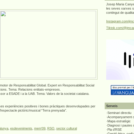
Josep Maria Canyel
les seves xarxes s
contingut de qualit
Instagram.com/jmc
Tiktok.com/@jmcan
motor de Responsabilitat Global. Expert en Responsabilitat Social
cions. Tema: Relacions entitats-empreses.
essor a ESADE i a la UAB. Tema: Valors de la societat catalana.
Serveis
es experiències positives i bones pràctiques desenvolupades per
 l’espectacle pictòric/musical “Terra prenyada”.
·Seminari directiu
·Acompanyament di
·Mapa estratègic
·Diagnosi i pautes
alunya
,
esdeveniments
,
mem'09
,
RSO
,
sector cultural
·Pla d'RSE
·Gestió ètica, codi 