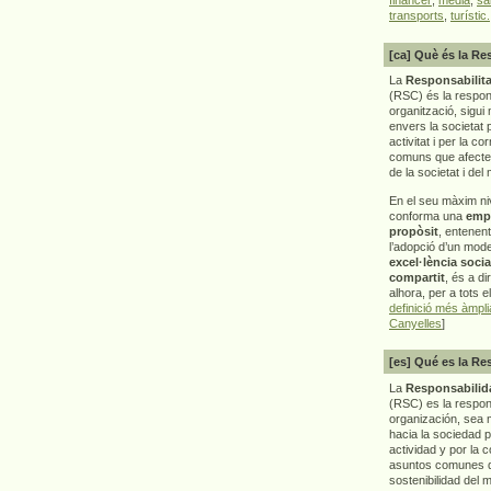
transports
,
turístic.
[ca] Què és la Re
La
Responsabilita
(RSC) és la respon
organització, sigui 
envers la societat 
activitat i per la co
comuns que afecten 
de la societat i del
En el seu màxim ni
conforma una
emp
propòsit
, entenen
l’adopció d’un mod
excel·lència socia
compartit
, és a di
alhora, per a tots e
definició més àmpl
Canyelles
]
[es] Qué es la Re
La
Responsabilida
(RSC) es la respo
organización, sea m
hacia la sociedad 
actividad y por la 
asuntos comunes q
sostenibilidad del 