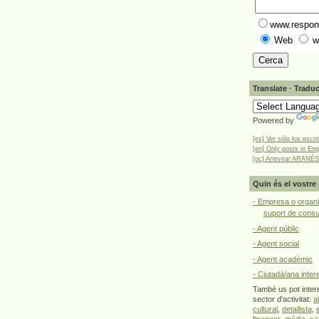
www.respons
Web
w
Translate · Traduc
Powered by
[es] Ver sólo los escri
[en] Only posts in Eng
[oc] Arrevirar ARANÉS
Quin és el vostre 
- Empresa o organi
suport de cons
- Agent públic
- Agent social
- Agent acadèmic
- Ciutadà/ana inter
També us pot intere
sector d'activitat:
a
cultural
,
detallista
,
financer
,
mèdia
,
sa