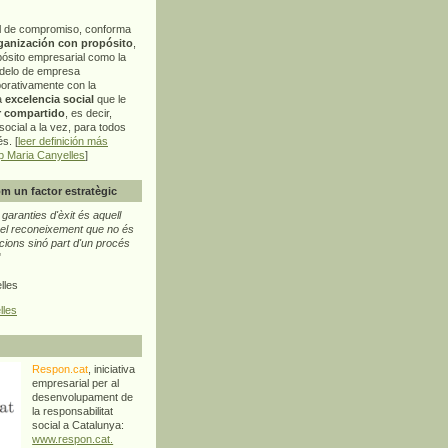
l de compromiso, conforma
ganización con propósito
,
pósito empresarial como la
delo de empresa
orativamente con la
a
excelencia social
que le
r compartido
, es decir,
ocial a la vez, para todos
s. [
leer definición más
p Maria Canyelles
]
m un factor estratègic
aranties d'èxit és aquell
l reconeixement que no és
cions sinó part d'un procés
"
lles
lles
Respon.cat
, iniciativa
empresarial per al
desenvolupament de
la responsabilitat
social a Catalunya:
www.respon.cat.