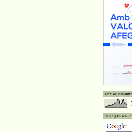
Total de visualit
Cerca || Busca || 