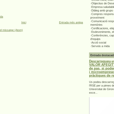
·Objectius de Des
·Empresa saludabl
·Diàleg amb grups 
·Compres responsa
ada
proveïment
·Comunicació respo
Inici
Entrada més antiga
memòries
·Certificacions, eti
el missatge (Atom)
·Esdeveniments, el
·Conferències, capa
d'equips
·Acció social
·Serveis a mida
Entrada destacad
Descarregueu-v
VALOR AFEGIT".
de pas, si pode
i microemprese
pràctiques de r
Us podeu descarrega
l'RSE per a pimes d
Universitat de Giron
exce...