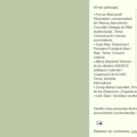
Hi han participat:
• Ferran Mascarell:
Historiador i vicepresident
de l’Ateneu Barcelonès.
Conseller Delegat de RBA
Audiovisuals. Tema:
Comunicació i xarxes
associatives.
• Joan Mas: Empresari i
President Fundació Mas i
Mas. Tema: Consum
cultural.
• Alfons Martinell: Director
de la càtedra UNESCO:
politiques culturals i
cooperació de la UdG.
Tema: Societat
intercultural.
• Josep Maria Canyelles: Pro
de les Empreses i Organitza
• Lluís Sàez: Sociòleg i prof
També s’han presentat divers
associacions socioculturals i
Etiquetes de comentaris:
cat