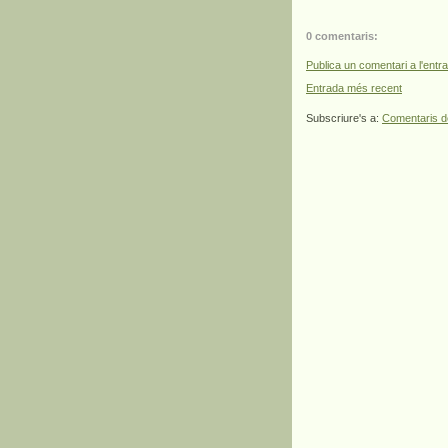
0 comentaris:
Publica un comentari a l'entr
Entrada més recent
Subscriure's a:
Comentaris d