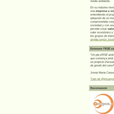
medio ambiente.
En su máximo nive
una
empresa u or
entendiendo el pro
adopción de un mo
comprometida corp
sociedad y con un
permite crear
valo
valor económico y s
los grupos de interé
amplia según Jose
Entenem l'RSE co
"
Un pla d'RSE amb g
que comença amb e
un projecte d'actua
de gestió del canvi
Josep Maria Canye
Tuits de @jmcanye
Recomanem