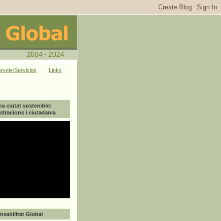
rveis/Servicios
Links
na ciutat sostenible:
tracions i ciutadania
sabilitat Global