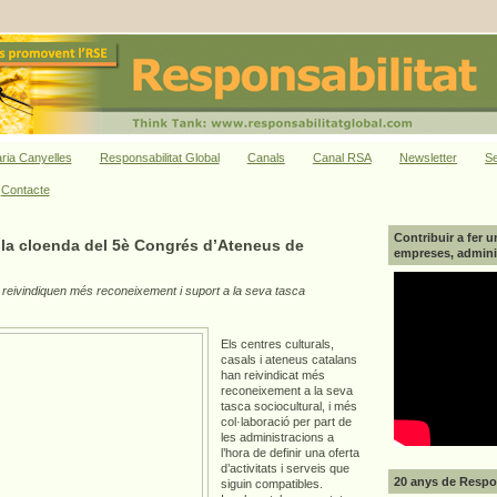
ria Canyelles
Responsabilitat Global
Canals
Canal RSA
Newsletter
Se
Contacte
Contribuir a fer u
 la cloenda del 5è Congrés d’Ateneus de
empreses, adminis
 reivindiquen més reconeixement i suport a la seva tasca
Els centres culturals,
casals i ateneus catalans
han reivindicat més
reconeixement a la seva
tasca sociocultural, i més
col·laboració per part de
les administracions a
l’hora de definir una oferta
d’activitats i serveis que
20 anys de Respon
siguin compatibles.