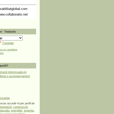
abilitatglobal.com
ww.collaboratio.net
e · Tradueix
Translate
tos en castellano
lish
perfil?
tzació interessada en
ultoria o acompanyament
essat/da
ssar accedir-hi per perfil de
limentació
,
construcció
,
educatiu
,
energètic
,
esportiu
,
lut
,
social
,
tecnològic
,