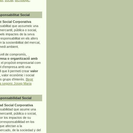
sponsabilitat Social
t Social Corporativa
sabilitat que assumeix una
mercantil, pública o social,
pels impactes de la seva
rresponsabilitat en els afers
la sostenibilitat del mercat,
 medi ambient.
vell de compromís,
resa o organització amb
t el propòsit empresarial com
el d’empresa amb una
l
que li permeti crear
valor
r, valor econòmic i social
ls grups d’interès. [
llegir
ia segons Josep Maria
sponsabilidad Social
d Social Corporativa
nsabilidad que asume una
ercantil, pública o social,
por los impactos de su
corresponsabilidad en los
ue afectan a la
mercado, de la sociedad y del