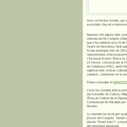
nous col·lectius socials, per p
associatiu clau en el desenvo
Aquests són alguns dels cont
cloenda del 5è Congrés d’At
que s’ha celebrat avui 15 de feb
Teatre de Barcelona. Amb aqu
hi han participat més de 150
representants d’associacions 
s’ha posat el punt i final a un
13 mesos, convocat per la F
de Catalunya (FAC), amb l’obj
vigència dels centres cultura
catalans, i potenciar-ne la se
Podeu consultar el
MANIFEST
L’acte ha comptat amb la part
del Conseller de Cultura i M
l’Àrea de Cultura de la Dipu
Comissionat de l’Alcaldia per
Nicolau.
La cloenda ha servit per acaba
procés del Congrés. També s’
títol de “Tenim futur?”, a tra
del moviment ateneístic.