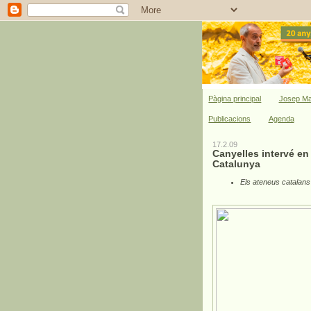
Pàgina principal
Josep Ma
Publicacions
Agenda
17.2.09
Canyelles intervé en
Catalunya
Els ateneus catalans