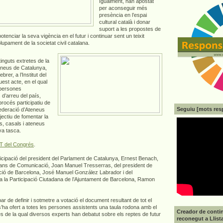
Igualment, han apostat
per aconseguir més
presència en l’espai
cultural català i donar
suport a les propostes de
otenciar la seva vigència en el futur i continuar sent un teixit
lupament de la societat civil catalana.
inguts extretes de la
eneus de Catalunya,
rer, a l’Institut del
est acte, en el qual
 persones
d’arreu del país,
 procés participatiu de
Seguiu [mots res
ederació d’Ateneus
ectiu de fomentar la
ls, casals i ateneus
va tasca.
 del Congrés
.
icipació del president del Parlament de Catalunya, Ernest Benach,
itjans de Comunicació, Joan Manuel Tresserras, del president de
tació de Barcelona, José Manuel González Labrador i del
 a la Participació Ciutadana de l’Ajuntament de Barcelona, Ramon
r de definir i sotmetre a votació el document resultant de tot el
ha ofert a totes les persones assistents una taula rodona amb el
Creador de contin
vés de la qual diversos experts han debatut sobre els reptes de futur
reconegut a Llist