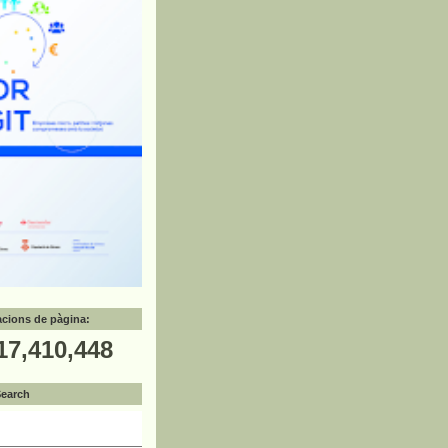
zacions de pàgina:
17,410,448
Search