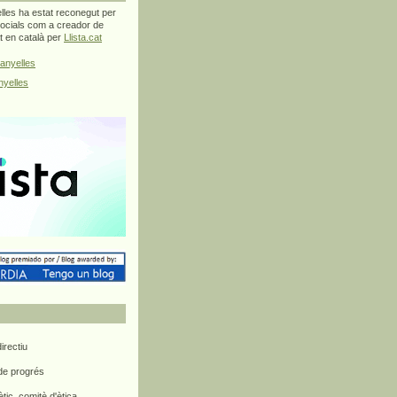
les ha estat reconegut per
ocials com a creador de
at en català per
Llista.cat
anyelles
yelles
rectiu
 de progrés
ètic, comitè d'ètica