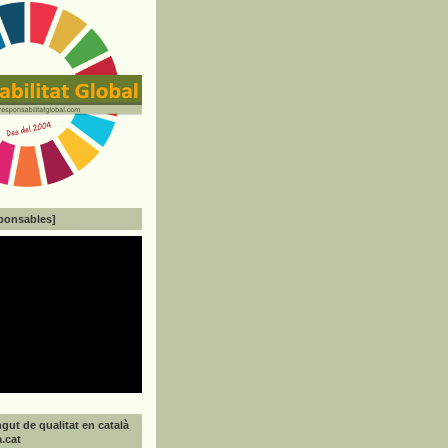
ponsables]
gut de qualitat en català
a.cat