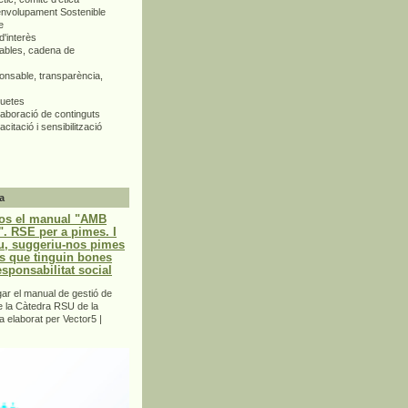
envolupament Sostenible
e
d'interès
bles, cadena de
nsable, transparència,
quetes
aboració de continguts
citació i sensibilització
a
os el manual "AMB
 RSE per a pimes. I
u, suggeriu-nos pimes
s que tinguin bones
esponsabilitat social
r el manual de gestió de
e la Càtedra RSU de la
a elaborat per Vector5 |