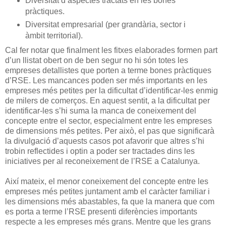
Diversitat d’aspectes tractats en les bones
pràctiques.
Diversitat empresarial (per grandària, sector i
àmbit territorial).
Cal fer notar que finalment les fitxes elaborades formen part
d’un llistat obert on de ben segur no hi són totes les
empreses detallistes que porten a terme bones pràctiques
d’RSE. Les mancances poden ser més importants en les
empreses més petites per la dificultat d’identificar-les enmig
de milers de comerços. En aquest sentit, a la dificultat per
identificar-les s’hi suma la manca de coneixement del
concepte entre el sector, especialment entre les empreses
de dimensions més petites. Per això, el pas que significarà
la divulgació d’aquests casos pot afavorir que altres s’hi
trobin reflectides i optin a poder ser tractades dins les
iniciatives per al reconeixement de l’RSE a Catalunya.
Així mateix, el menor coneixement del concepte entre les
empreses més petites juntament amb el caràcter familiar i
les dimensions més abastables, fa que la manera que com
es porta a terme l’RSE presenti diferències importants
respecte a les empreses més grans. Mentre que les grans