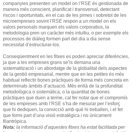
companyies presenten un model on l’RSE és gestionada de
manera més conscient, planificat i transversal, detectant
riscos i oportunitats, en el cas de les pimes i sobretot de les
microempreses sovint l’RSE respon a un model on els
valors personals marquen els valors corporatius, la
metodologia pren un caràcter més intuïtiu, o per exemple els
processos de diàleg formen part del dia a dia sense
necessitat d’estructurar-los.
Conseqüentment en les fitxes es poden apreciar diferències,
ja que a les empreses grans se’ls demana una
sistematització i un abordatge de la globalitat dels aspectes
de la gestió empresarial, mentre que en les petites és més
habitual reflectir bones pràctiques de forma més concreta en
determinats àmbits d’actuació. Més enllà de la profunditat
metodològica o sistemàtica, o la quantitat de bones
pràctiques que duen a terme, cal fer notar que el compromís
de les empreses amb l’RSE s’ha de mesurar per l’esforç
que hi dediquen, la convicció amb què hi treballen, i el fet
que formi part d’una visió estratègica i no únicament
filantròpica.
Nota:
la informació d’aquestes fitxes ha estat facilitada per