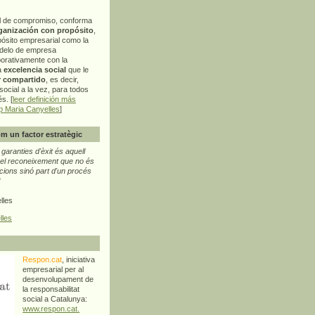
l de compromiso, conforma
ganización con propósito
,
pósito empresarial como la
delo de empresa
orativamente con la
a
excelencia social
que le
r compartido
, es decir,
ocial a la vez, para todos
s. [
leer definición más
p Maria Canyelles
]
m un factor estratègic
aranties d'èxit és aquell
l reconeixement que no és
cions sinó part d'un procés
"
lles
lles
Respon.cat
, iniciativa
empresarial per al
desenvolupament de
la responsabilitat
social a Catalunya:
www.respon.cat.