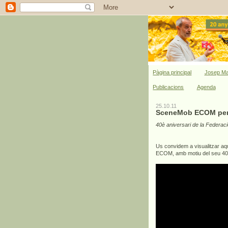
Pàgina principal
Josep Ma
Publicacions
Agenda
25.10.11
SceneMob ECOM per 
40è aniversari de la Federaci
Us convidem a visualitzar aq
ECOM, amb motiu del seu 40è