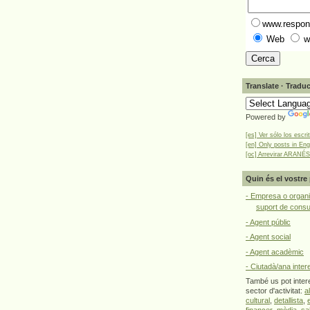
www.respons
Web
w
Translate · Traduc
Powered by
[es] Ver sólo los escri
[en] Only posts in Eng
[oc] Arrevirar ARANÉS
Quin és el vostre 
- Empresa o organi
suport de cons
- Agent públic
- Agent social
- Agent acadèmic
- Ciutadà/ana inter
També us pot intere
sector d'activitat:
a
cultural
,
detallista
,
financer
,
mèdia
,
sa