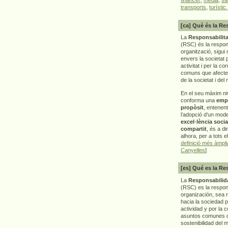
transports
,
turístic.
[ca] Què és la Re
La
Responsabilita
(RSC) és la respon
organització, sigui 
envers la societat 
activitat i per la co
comuns que afecten 
de la societat i del
En el seu màxim ni
conforma una
emp
propòsit
, entenen
l’adopció d’un mod
excel·lència socia
compartit
, és a di
alhora, per a tots e
definició més àmpl
Canyelles
]
[es] Qué es la Re
La
Responsabilida
(RSC) es la respo
organización, sea m
hacia la sociedad 
actividad y por la 
asuntos comunes q
sostenibilidad del 