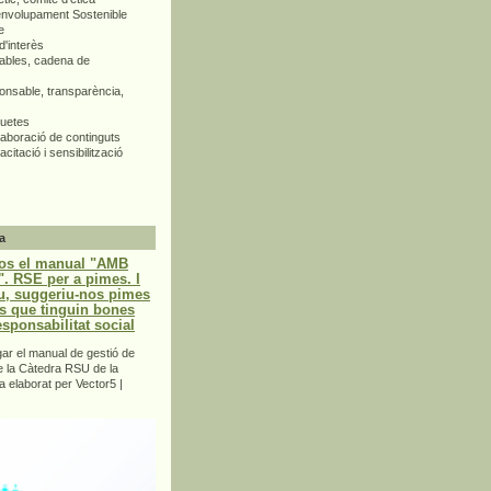
envolupament Sostenible
e
d'interès
bles, cadena de
nsable, transparència,
quetes
aboració de continguts
citació i sensibilització
a
os el manual "AMB
 RSE per a pimes. I
u, suggeriu-nos pimes
s que tinguin bones
esponsabilitat social
r el manual de gestió de
e la Càtedra RSU de la
a elaborat per Vector5 |