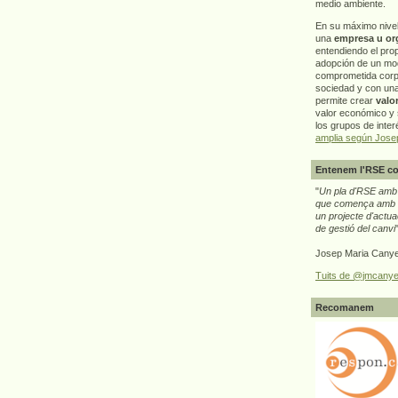
medio ambiente.
En su máximo nive
una
empresa u or
entendiendo el pro
adopción de un mo
comprometida corp
sociedad y con un
permite crear
valo
valor económico y s
los grupos de interé
amplia según Jose
Entenem l'RSE co
"
Un pla d'RSE amb g
que comença amb e
un projecte d'actua
de gestió del canvi
Josep Maria Canye
Tuits de @jmcanye
Recomanem