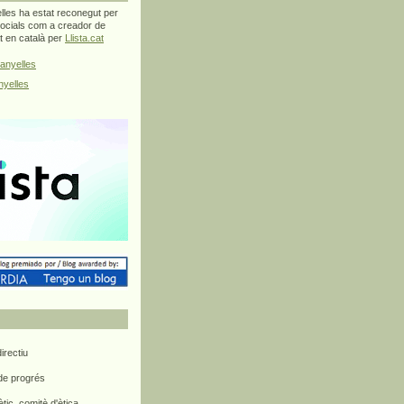
les ha estat reconegut per
ocials com a creador de
at en català per
Llista.cat
anyelles
yelles
rectiu
 de progrés
ètic, comitè d'ètica