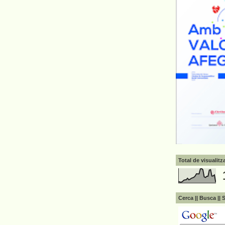
Total de visualit
Cerca || Busca || 