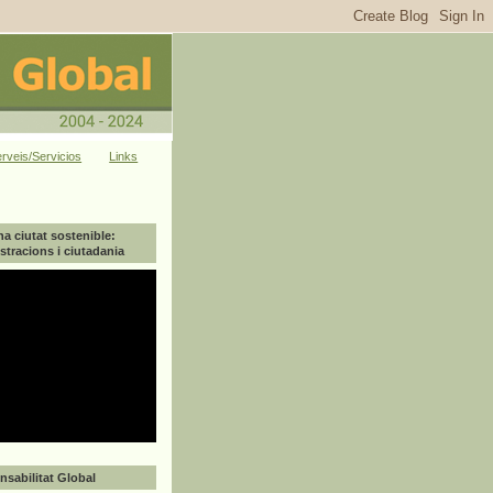
rveis/Servicios
Links
na ciutat sostenible:
tracions i ciutadania
sabilitat Global