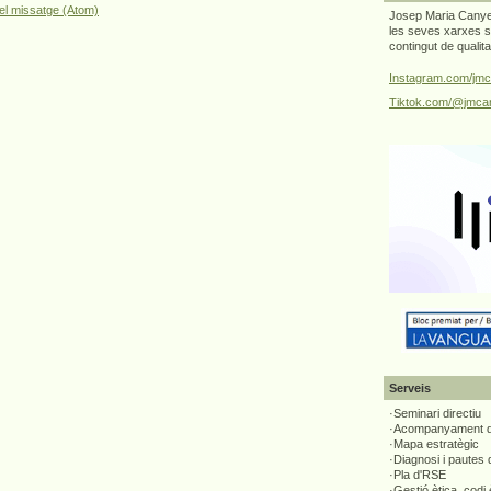
el missatge (Atom)
Josep Maria Canyel
les seves xarxes s
contingut de qualit
Instagram.com/jmc
Tiktok.com/@jmcan
Serveis
·Seminari directiu
·Acompanyament di
·Mapa estratègic
·Diagnosi i pautes
·Pla d'RSE
·Gestió ètica, codi 