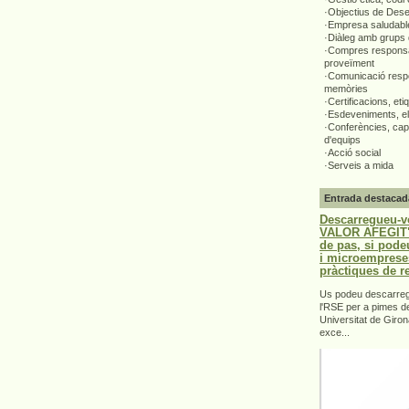
·Objectius de Des
·Empresa saludabl
·Diàleg amb grups 
·Compres responsa
proveïment
·Comunicació respo
memòries
·Certificacions, eti
·Esdeveniments, el
·Conferències, capa
d'equips
·Acció social
·Serveis a mida
Entrada destacad
Descarregueu-v
VALOR AFEGIT".
de pas, si pode
i microemprese
pràctiques de r
Us podeu descarrega
l'RSE per a pimes d
Universitat de Giron
exce...