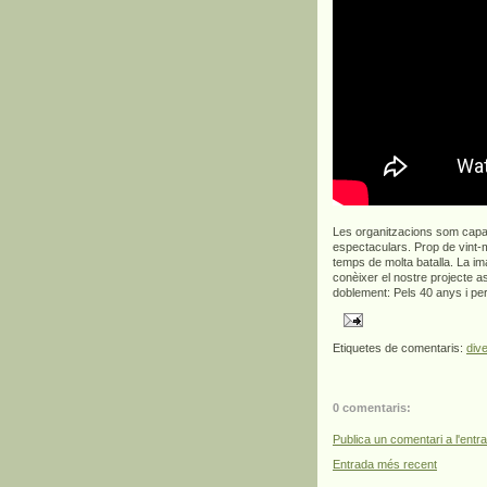
Les organitzacions som capa
espectaculars. Prop de vint-m
temps de molta batalla. La ima
conèixer el nostre projecte 
doblement: Pels 40 anys i per
Etiquetes de comentaris:
dive
0 comentaris:
Publica un comentari a l'entr
Entrada més recent