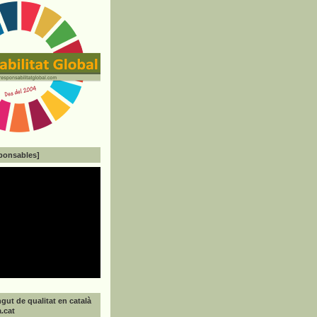
ponsables]
gut de qualitat en català
a.cat