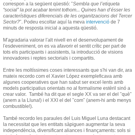
correspon a la següent qüestió: "
Sembla que l’etiqueta
“social” la pot acabar tenint tothom... Quines han d’ésser les
característiques diferencials de les organitzacions del Tercer
Sector?
". Podeu escoltar aquí la meva
intervenció
de 7
minuts de resposta inicial a aquesta qüestió.
M'agradaria valorar l'alt nivell en el desenvolupament de
l'esdeveniment, on es va afavorir el sentit crític per part de
tots els participants i assistents, la introducció de visions
innovadores i reptes sectorials i compartits.
Entre les moltíssimes coses interessants que s'hi van dir, ara
mateix recordo com el Xavier López exempleficava amb
algunes cooperatives que han sabut ser excel·lents amb
models participatius orientats no al formalisme estèril sinó a
crear valor. També ha dit que el segle XX va ser el del "què"
(anem a la Lluna!) i el XXI el del "com" (anem-hi amb menys
combustible!).
També recordo les paraules del Luis Miguel Luna destacant
la necessitat que les entitats sàpiguen augmentar la seva
independència, diversificant aliances i finançaments: sols si