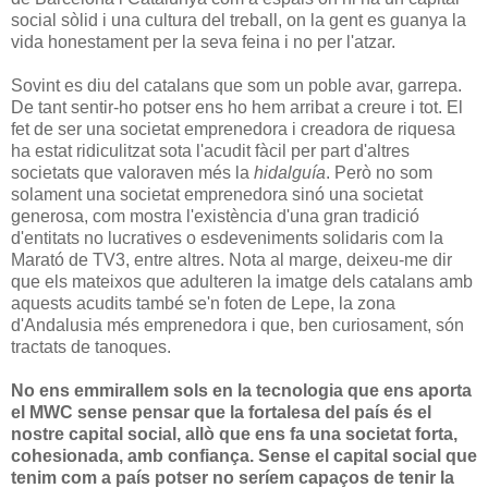
social sòlid i una cultura del treball, on la gent es guanya la
vida honestament per la seva feina i no per l'atzar.
Sovint es diu del catalans que som un poble avar, garrepa.
De tant sentir-ho potser ens ho hem arribat a creure i tot. El
fet de ser una societat emprenedora i creadora de riquesa
ha estat ridiculitzat sota l'acudit fàcil per part d'altres
societats que valoraven més la
hidalguía
. Però no som
solament una societat emprenedora sinó una societat
generosa, com mostra l'existència d'una gran tradició
d'entitats no lucratives o esdeveniments solidaris com la
Marató de TV3, entre altres. Nota al marge, deixeu-me dir
que els mateixos que adulteren la imatge dels catalans amb
aquests acudits també se'n foten de Lepe, la zona
d'Andalusia més emprenedora i que, ben curiosament, són
tractats de tanoques.
No ens emmirallem sols en la tecnologia que ens aporta
el MWC sense pensar que la fortalesa del país és el
nostre capital social, allò que ens fa una societat forta,
cohesionada, amb confiança. Sense el capital social que
tenim com a país potser no seríem capaços de tenir la