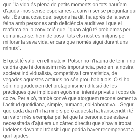
que "la vida és plena de petits moments on tots hauríem
d'ajudar-nos sense esperar res a canvi i sense preguntar qui
ets". És una cosa que, segons ha dit, ha après de la seva
feina amb persones amb deficiència auditives i que el
reafirma en la convicció que, "quan algú té problemes per
comunicar-se, hem de posar tots els nostres mitjans per
millorar la seva vida, encara que només sigui durant uns
minuts".
El gest té valor en ell mateix. Potser no n'hauria de tenir i no
caldria que hi donéssim més importància, però en la nostra
societat individualista, competitiva i crematística, de
vegades aquestes actituds no són prou habituals. O si ho
són, no gaudeixen del protagonisme i difusió de les
pràctiques que impliquen egoisme, interès privatiu i cops de
colze. Per això, també convé que atorguem reconeixement a
l'actitud quotidiana, simple, humana, col·laborativa... Segur
que cada dia n'hi ha milers però aquesta ha transcendit i té
un valor més exemplar pel fet que la persona que estava
necessitada d'ajut era un càrrec directiu que s'havia trobat
indefens davant el trànsit i que podria haver recompensat a
qui l'ajudés.