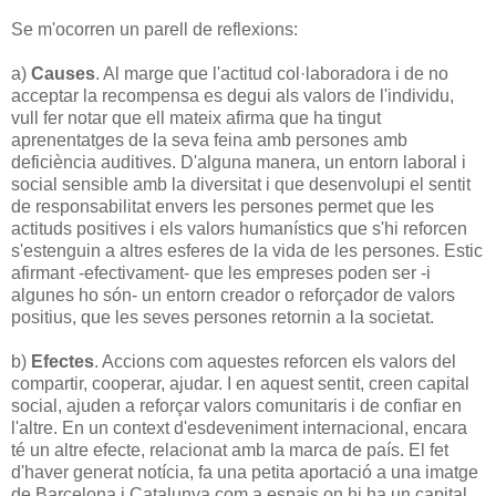
Se m'ocorren un parell de reflexions:
a)
Causes
. Al marge que l'actitud col·laboradora i de no
acceptar la recompensa es degui als valors de l'individu,
vull fer notar que ell mateix afirma que ha tingut
aprenentatges de la seva feina amb persones amb
deficiència auditives. D'alguna manera, un entorn laboral i
social sensible amb la diversitat i que desenvolupi el sentit
de responsabilitat envers les persones permet que les
actituds positives i els valors humanístics que s'hi reforcen
s'estenguin a altres esferes de la vida de les persones. Estic
afirmant -efectivament- que les empreses poden ser -i
algunes ho són- un entorn creador o reforçador de valors
positius, que les seves persones retornin a la societat.
b)
Efectes
. Accions com aquestes reforcen els valors del
compartir, cooperar, ajudar. I en aquest sentit, creen capital
social, ajuden a reforçar valors comunitaris i de confiar en
l'altre. En un context d'esdeveniment internacional, encara
té un altre efecte, relacionat amb la marca de país. El fet
d'haver generat notícia, fa una petita aportació a una imatge
de Barcelona i Catalunya com a espais on hi ha un capital