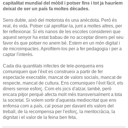
capitalitat mundial del mòbil i potser fins i tot ja hauríem
deixat de ser un país fa moltes dècades.
Sens dubte, això del motorista és una anècdota. Però és
real, és vida. Potser cal aprofitar-la, junt a moltes altres, per
fer reflexionar. Si els nanos de les escoles consideren que
aquest senyor ha estat babau de no acceptar diners pel seu
favor és que potser no anem bé. Estem en un món digital i
de microimpactes. Aprofitem-los per a fer pedagogia i per a
captar l'interès.
Cada dia quantitats infectes de tele-porqueria ens
comuniquen que l'èxit es construeix a partir de fer
espectacle execrable, mancat de valors socials, mancat de
respecte, mancat de cultura. Ens comuniquen l'èxit fàcil, els
diners sense esforç. Com els jocs d'atzar, també, però
encara pitjor perquè afecta molt més transversalment a tota
la societat. Si volem sortir d'aquesta mediocritat que ens
enfonsa com a país, cal posar per davant els valors del
treball, de la recompensa per l'esforç, la meritocràcia, la
dignitat i el valor de la feina ben feta.