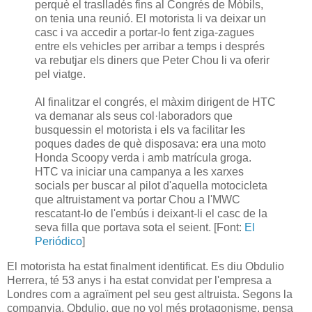
perquè el traslladés fins al Congrés de Mòbils,
on tenia una reunió. El motorista li va deixar un
casc i va accedir a portar-lo fent ziga-zagues
entre els vehicles per arribar a temps i després
va rebutjar els diners que Peter Chou li va oferir
pel viatge.
Al finalitzar el congrés, el màxim dirigent de HTC
va demanar als seus col·laboradors que
busquessin el motorista i els va facilitar les
poques dades de què disposava: era una moto
Honda Scoopy verda i amb matrícula groga.
HTC va iniciar una campanya a les xarxes
socials per buscar al pilot d'aquella motocicleta
que altruistament va portar Chou a l'MWC
rescatant-lo de l'embús i deixant-li el casc de la
seva filla que portava sota el seient. [Font:
El
Periódico
]
El motorista ha estat finalment identificat. Es diu Obdulio
Herrera, té 53 anys i ha estat convidat per l'empresa a
Londres com a agraïment pel seu gest altruista. Segons la
companyia, Obdulio, que no vol més protagonisme, pensa