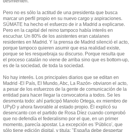
desmienten.
Pero no es sólo la actitud de una presidenta que busca
marcar un perfil propio en su nuevo cargo y aspiraciones.
SÚMATE ha hecho el esfuerzo de ir a Madrid a explicarse.
Pero en la capital del reino tampoco había interés en
escuchar. Un 80% de los asistentes eran catalanes
residentes en Madrid. Y la prensa de Madrid silenció el acto,
porque tampoco quieren asumir que esa realidad existe,
porque se les resquebraja su discurso. Porque resulta que
el proceso catalán no viene de arriba sino que es bottom-up,
es de la sociedad, de toda la sociedad.
No hay interés. Los principales diarios que se editan en
Madrid -El País, El Mundo, Abc, La Razón- obviaron el acto,
a pesar de los esfuerzos de la gente de comunicación de la
entidad para hacer llegar la convocatoria a todos. Se les
desmonta todo: ahí participó Manolo Ortega, ex miembro de
UPyD y ahora favorable al estado propio. Él explicó su
desencanto con el partido de Rosa Díez cuando comprobó
que no defendía el federalismo por el que, en un primer
momento, parecía apostar. La excepción es 'Público', que
sólo tiene edición digital, y titula: "España debe despertar