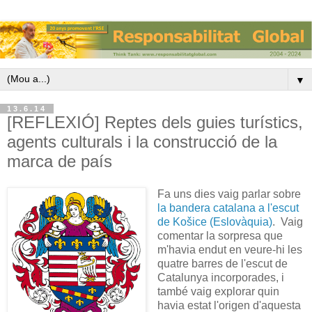
▼
13.6.14
[REFLEXIÓ] Reptes dels guies turístics,
agents culturals i la construcció de la
marca de país
Fa uns dies vaig parlar sobre
la bandera catalana a l'escut
de Košice (Eslovàquia)
. Vaig
comentar la sorpresa que
m'havia endut en veure-hi les
quatre barres de l'escut de
Catalunya incorporades, i
també vaig explorar quin
havia estat l'origen d'aquesta