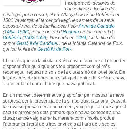
incorporació:
després de
concedir-se a
Košice
dos
privilegis per a l'escut,
el rei
Wladyslaw
IV
de Bohèmia
el
1502
va atorgar el tercer privilegi, les armes de la seva
esposa Anna, de la família dels Foix:
A
nna de Candale
(
1484
–
1506
), reina consort d'
Hongria
i reina consort de
Bohèmia
(
1502
-
1506
). Nascuda en
1484
, fou la filla del
comte
Gastó II de Candale
, i de la infanta Caterina de Foix,
qui fou la filla de
Gastó IV de Foix
.
El cas és que en la visita a Košice vam tenir la sort de poder
disposar d'un guia que ens fou presentat com el més
reconegut i reputat no sols de la ciutat sinó de tot el país. De
fet, després de fer-nos una visita pel centre de Košice anava
a presentar el darrer llibre que havia publicat.
En un moment determinat vaig aprofitar per mostrar la meva
sorpresa per la presència de la simbologia catalana. Davant
la seva sorpresa i desconeixement, vaig explicar que aquest
escut d'armes era dels primers que s'havia concedit a una
ciutat; també vaig narrar la manera com s'havia produït
l'atorgament reial dels tres privilegis al llarg dels segles i