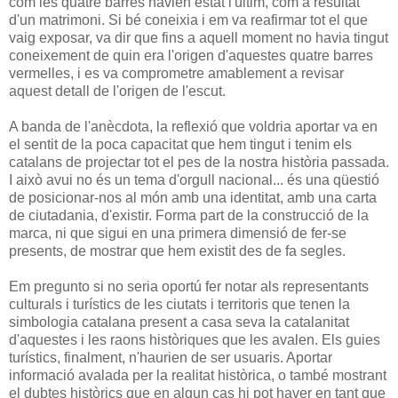
com les quatre barres havien estat l'últim, com a resultat
d'un matrimoni. Si bé coneixia i em va reafirmar tot el que
vaig exposar, va dir que fins a aquell moment no havia tingut
coneixement de quin era l'origen d'aquestes quatre barres
vermelles, i es va comprometre amablement a revisar
aquest detall de l'origen de l'escut.
A banda de l'anècdota, la reflexió que voldria aportar va en
el sentit de la poca capacitat que hem tingut i tenim els
catalans de projectar tot el pes de la nostra història passada.
I això avui no és un tema d'orgull nacional... és una qüestió
de posicionar-nos al món amb una identitat, amb una carta
de ciutadania, d'existir. Forma part de la construcció de la
marca, ni que sigui en una primera dimensió de fer-se
presents, de mostrar que hem existit des de fa segles.
Em pregunto si no seria oportú fer notar als representants
culturals i turístics de les ciutats i territoris que tenen la
simbologia catalana present a casa seva la catalanitat
d'aquestes i les raons històriques que les avalen. Els guies
turístics, finalment, n'haurien de ser usuaris. Aportar
informació avalada per la realitat històrica, o també mostrant
el dubtes històrics que en algun cas hi pot haver en tant que