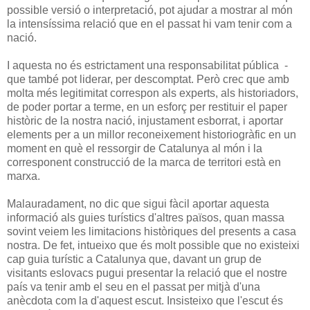
possible versió o interpretació, pot ajudar a mostrar al món
la intensíssima relació que en el passat hi vam tenir com a
nació.
I aquesta no és estrictament una responsabilitat pública -
que també pot liderar, per descomptat. Però crec que amb
molta més legitimitat correspon als experts, als historiadors,
de poder portar a terme, en un esforç per restituir el paper
històric de la nostra nació, injustament esborrat, i aportar
elements per a un millor reconeixement historiogràfic en un
moment en què el ressorgir de Catalunya al món i la
corresponent construcció de la marca de territori està en
marxa.
Malauradament, no dic que sigui fàcil aportar aquesta
informació als guies turístics d'altres països, quan massa
sovint veiem les limitacions històriques del presents a casa
nostra. De fet, intueixo que és molt possible que no existeixi
cap guia turístic a Catalunya que, davant un grup de
visitants eslovacs pugui presentar la relació que el nostre
país va tenir amb el seu en el passat per mitjà d'una
anècdota com la d'aquest escut. Insisteixo que l'escut és