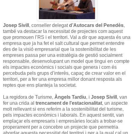
Josep Sivill
, conseller delegat
d’Autocars del Penedès
,
també va destacar la necessitat de projectes com aquest
que promouen l’RS i el territori. Val a dir que aquesta és una
empresa que ja ha fet el salt cultural que permet entendre
des de la visió empresarial que la sostenibilitat de les
empreses passa per una estratègia de gestió socialment
responsable, desenvolupant un model que tingui en compte
els impactes econòmics i socials que genera i com és
percebuda pels grups d’interès, capaç de crear valor en el
territori, per a fer una empresa millor donant resposta als
reptes que ens planteja la societat.
La regidora de Turisme,
Àngels Tardiu
, i
Josep Sivill
, van
fer una crida al
trencament de l'estacionalitat
, un aspecte
molt rellevant si ens referim a la sostenibilitat del turisme,
pels impactes econòmics i laborals. En aquest sentit, van
emplaçar els empresaris i empresàries locals a trobar-se
properament per a concebre un projecte que permetria
abordar aquesta necessitat del territori i per a la qual cal un