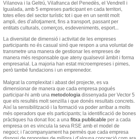
Vilanova i la Geltrú, Vilafranca del Penedès, el Vendrell i
Igualada, amb 5 empreses participant en cada territori,
totes elles del sector turístic tot i que en un sentit molt
ampli, des d’allotjament, fins a transport, passant per
entitats culturals, comerços, esdeveniments, esport...
La diversitat de dimensió i activitat de les empreses
participants no és casual sinó que respon a una voluntat de
transmetre una manera de gestionar les empreses de
manera més responsable que ateny qualsevol àmbit i forma
empresarial. La majoria han estat microempreses i pimes,
però també fundacions i un emprenedor.
Malgrat la complexitat i abast del projecte, es va
dimensionar de manera que cada empresa pogués
participar-hi amb una
metodologia
dissenyada per Vector 5
que els resultés molt senzilla i que donés resultats concrets.
Així la sensibilització i la formació va poder arribar a molts
més operadors que els participants; la identificació de bones
pràctiques ha donat lloc a una
fitxa publicable
per a cada
empresa on es vincula la seva RSE amb el model de
negoci; i l'acompanyament ha permès que cada empresa
disposi de propostes de millora i d'alguna concreció com ara