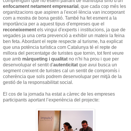
comprenguin que no estem parlant de filantropia sinó d'un
enfocament netament empresarial
, que cada cop més les
organitzacions que aspiren a l'excel·lència van incorporant
com a mostra de bona gestió. També ha fet esment a la
importància per a aquest tipus d'empreses que el
reconeixement
els vingui d'experts i institucions, ja que de
vegades ja una certa prevenció a exhibir un mateix la feina
ben feta. Abordant el repte respecte al turisme, ha explicat
que una potència turística com Catalunya té el repte de
millora del percentatge de turistes que tornin, tot fent veure
que amb
màrqueting i qualitat
no n'hi ha prou i que per
desenvolupar el sentit d'
autenticitat
que avui busca un
segment creixent de turistes cal un sentit de compromís i
coherència que sols podrem desenvolupar per mitjà de la
gestió de la responsabilitat social.
El cos de la jornada ha estat a càrrec de les empreses
participants aportant l’experiència del projecte: