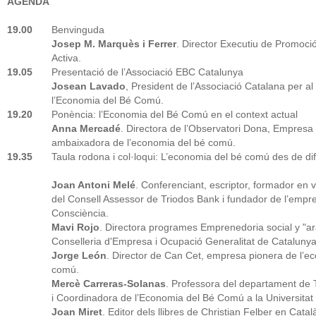
AGENDA
19.00
Benvinguda
Josep M. Marquès i Ferrer
. Director Executiu de Promoci
Activa.
19.05
Presentació de l’Associació EBC Catalunya
Josean Lavado
, President de l’Associació Catalana per a
l’Economia del Bé Comú.
19.20
Ponència: l’Economia del Bé Comú en el context actual
Anna Mercadé
. Directora de l’Observatori Dona, Empresa 
ambaixadora de l’economia del bé comú.
19.35
Taula rodona i col·loqui: L’economia del bé comú des de di
Joan Antoni Melé
. Conferenciant, escriptor, formador en
del Consell Assessor de Triodos Bank i fundador de l’empre
Consciència.
Mavi Rojo
. Directora programes Emprenedoria social y "a
Conselleria d'Empresa i Ocupació Generalitat de Catalunya.
Jorge León
. Director de Can Cet, empresa pionera de l’e
comú.
Mercè Carreras-Solanas
. Professora del departament de
i Coordinadora de l’Economia del Bé Comú a la Universitat
Joan Miret
. Editor dels llibres de Christian Felber en Catal