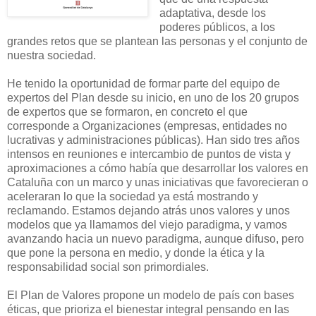
adaptativa, desde los
poderes públicos, a los
grandes retos que se plantean las personas y el conjunto de
nuestra sociedad.
He tenido
la oportunidad de formar
parte del equipo
de
expertos
del Plan
desde su inicio
,
en uno de los
20 grupos
de expertos
que se formaron
, en concreto el
que
corresponde
a Organizaciones
(
empresas,
entidades
no
lucrativas
y
administraciones
públicas).
Han sido tres
años
intensos
en reuniones
e intercambio
de puntos
de vista y
aproximaciones
a cómo
había que
desarrollar los
valores
en
Cataluña
con
un marco y
unas
iniciativas que
favorecieran
o
aceleraran
lo que la sociedad
ya está
mostrando
y
reclamando
.
Estamos
dejando
atrás
unos
valores
y
unos
modelos
que ya
llamamos
del viejo
paradigma,
y
vamos
avanzando hacia
un nuevo paradigma
, aunque
difuso,
pero
que pone
la persona
en medio
,
y
donde
la ética y la
responsabilidad
social son
primordiales
.
El Plan de Valores propone un modelo de país con bases
éticas, que prioriza el bienestar integral pensando en las