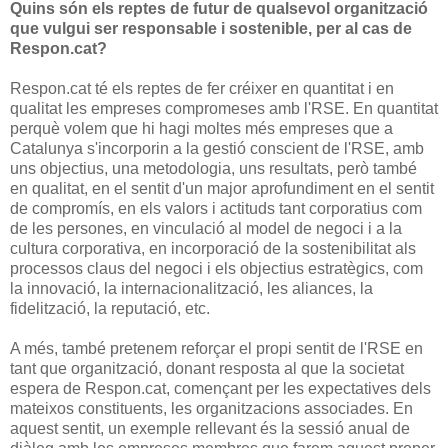
Quins són els reptes de futur de qualsevol organització
que vulgui ser responsable i sostenible, per al cas de
Respon.cat?
Respon.cat té els reptes de fer créixer en quantitat i en
qualitat les empreses compromeses amb l'RSE. En quantitat
perquè volem que hi hagi moltes més empreses que a
Catalunya s'incorporin a la gestió conscient de l'RSE, amb
uns objectius, una metodologia, uns resultats, però també
en qualitat, en el sentit d'un major aprofundiment en el sentit
de compromís, en els valors i actituds tant corporatius com
de les persones, en vinculació al model de negoci i a la
cultura corporativa, en incorporació de la sostenibilitat als
processos claus del negoci i els objectius estratègics, com
la innovació, la internacionalització, les aliances, la
fidelització, la reputació, etc.
A més, també pretenem reforçar el propi sentit de l'RSE en
tant que organització, donant resposta al que la societat
espera de Respon.cat, començant per les expectatives dels
mateixos constituents, les organitzacions associades. En
aquest sentit, un exemple rellevant és la sessió anual de