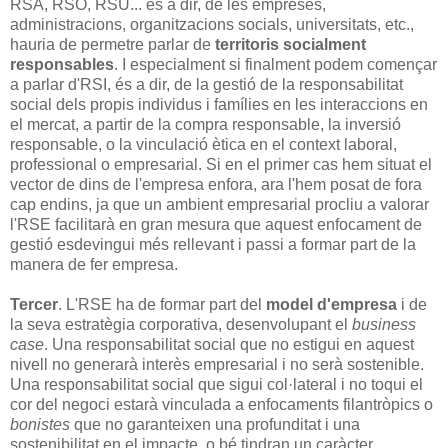
RSA, RSO, RSU... és a dir, de les empreses,
administracions, organitzacions socials, universitats, etc.,
hauria de permetre parlar de
territoris socialment
responsables
. I especialment si finalment podem començar
a parlar d'RSI, és a dir, de la gestió de la responsabilitat
social dels propis individus i famílies en les interaccions en
el mercat, a partir de la compra responsable, la inversió
responsable, o la vinculació ètica en el context laboral,
professional o empresarial. Si en el primer cas hem situat el
vector de dins de l'empresa enfora, ara l'hem posat de fora
cap endins, ja que un ambient empresarial procliu a valorar
l'RSE facilitarà en gran mesura que aquest enfocament de
gestió esdevingui més rellevant i passi a formar part de la
manera de fer empresa.
Tercer
. L'RSE ha de formar part del
model d'empresa
i de
la seva estratègia corporativa, desenvolupant el
business
case
. Una responsabilitat social que no estigui en aquest
nivell no generarà interès empresarial i no serà sostenible.
Una responsabilitat social que sigui col·lateral i no toqui el
cor del negoci estarà vinculada a enfocaments filantròpics o
bonistes
que no garanteixen una profunditat i una
sostenibilitat en el impacte, o bé tindran un caràcter