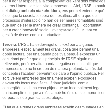
per a donar resposta a la complexitat creixent dels contextos
externs i interns de l'activitat empresarial. Així, l'RSE, a partir
del
diàleg amb els stakeholders
, ens permet entendre què
és el que la societat espera de nosaltres, alhora que els
processos d'interacció no han de ser meres formalitats sinó
que han de ser la manera de crear confiança i l'oportunitat
per a crear innovació social i avançar-se al futur, tant en
gestió de riscos com d'oportunitats.
Tercera
. L'RSE ha esdevingut un
must
per a algunes
empreses, especialment les grans, cosa que permet una
doble lectura; per una banda positiva perquè expressa un
cert triomf per fer que els principis de l'RSE siguin molt
rellevants, però per altra banda negativa en el sentit que
empreses que no hi creuen de manera profunda fan ús del
concepte i l'acaben pervertint de cara a l'opinió pública. Per
sort, veiem empreses que finalment acaben exposades
davant els focus mediàtics i àdhuc judicials, com a
conseqüència d'una cosa pitjor que un incompliment legal,
un incompliment que a més també ho és d'uns compromisos
corporatius de gran calat estratègic.
El fet que algunes grans empreses acabin desmuntades en