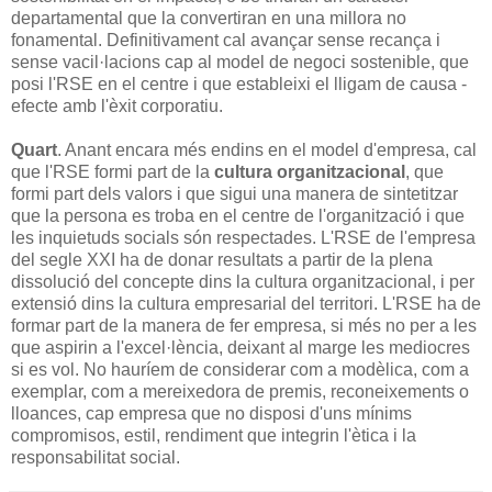
departamental que la convertiran en una millora no
fonamental. Definitivament cal avançar sense recança i
sense vacil·lacions cap al model de negoci sostenible, que
posi l'RSE en el centre i que estableixi el lligam de causa -
efecte amb l'èxit corporatiu.
Quart
. Anant encara més endins en el model d'empresa, cal
que l'RSE formi part de la
cultura organitzacional
, que
formi part dels valors i que sigui una manera de sintetitzar
que la persona es troba en el centre de l'organització i que
les inquietuds socials són respectades. L'RSE de l'empresa
del segle XXI ha de donar resultats a partir de la plena
dissolució del concepte dins la cultura organitzacional, i per
extensió dins la cultura empresarial del territori. L'RSE ha de
formar part de la manera de fer empresa, si més no per a les
que aspirin a l'excel·lència, deixant al marge les mediocres
si es vol. No hauríem de considerar com a modèlica, com a
exemplar, com a mereixedora de premis, reconeixements o
lloances, cap empresa que no disposi d'uns mínims
compromisos, estil, rendiment que integrin l'ètica i la
responsabilitat social.