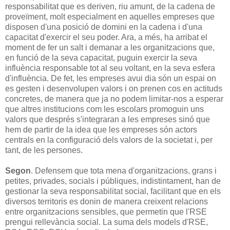
responsabilitat que es deriven, riu amunt, de la cadena de
proveïment, molt especialment en aquelles empreses que
disposen d'una posició de domini en la cadena i d'una
capacitat d'exercir el seu poder. Ara, a més, ha arribat el
moment de fer un salt i demanar a les organitzacions que,
en funció de la seva capacitat, puguin exercir la seva
influència responsable tot al seu voltant, en la seva esfera
d'influència. De fet, les empreses avui dia són un espai on
es gesten i desenvolupen valors i on prenen cos en actituds
concretes, de manera que ja no podem limitar-nos a esperar
que altres institucions com les escolars promoguin uns
valors que després s'integraran a les empreses sinó que
hem de partir de la idea que les empreses són actors
centrals en la configuració dels valors de la societat i, per
tant, de les persones.
Segon
. Defensem que tota mena d'organitzacions, grans i
petites, privades, socials i públiques, indistintament, han de
gestionar la seva responsabilitat social, facilitant que en els
diversos territoris es donin de manera creixent relacions
entre organitzacions sensibles, que permetin que l'RSE
prengui rellevància social. La suma dels models d'RSE,