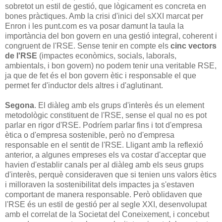
sobretot un estil de gestió, que lògicament es concreta en
bones pràctiques. Amb la crisi d'inici del sXXI marcat per
Enron i les punt.com es va posar damunt la taula la
importància del bon govern en una gestió integral, coherent i
congruent de l'RSE. Sense tenir en compte els
cinc vectors
de l'RSE
(impactes econòmics, socials, laborals,
ambientals, i bon govern) no podem tenir una veritable RSE,
ja que de fet és el bon govern ètic i responsable el que
permet fer d'inductor dels altres i d'aglutinant.
Segona
. El diàleg amb els grups d'interès és un element
metodològic constituent de l'RSE, sense el qual no es pot
parlar en rigor d'RSE. Podríem parlar fins i tot d'empresa
ètica o d'empresa sostenible, però no d'empresa
responsable en el sentit de l'RSE. Lligant amb la reflexió
anterior, a algunes empreses els va costar d'acceptar que
havien d'establir canals per al diàleg amb els seus grups
d'interès, perquè consideraven que si tenien uns valors ètics
i milloraven la sostenibilitat dels impactes ja s'estaven
comportant de manera responsable. Però oblidaven que
l'RSE és un estil de gestió per al segle XXI, desenvolupat
amb el correlat de la Societat del Coneixement, i concebut