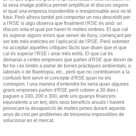
la seva imatge pública permet amplificar el discurs segons
el qual una empresa insostenible o irresponsable avui no té
futur. Però alhora també pot comportar un nou descrèdit per
a l'RSE si algú observa que finalment l'RSE és això: un
discurs sota el qual pot haver-hi moltes ombres. El que cal
és superar alguns errors que venen de lluny, començant per
ser tots més estrictes en l'aplicació de l'RSE. Però sobretot
no acceptar aquelles crítiques fàcils que diuen que el que
cal és superar l'RSE i anar més enllà. El que cal és
demanar a certes empreses que parlen d'RSE que deixin de
fer-ho i es limitin a parlar de bones pràctiques ambientals, o
laborals o de filantropia, etc., però que no contribueixin a la
confusió fent servir el concepte d'RSE quan no els
correspon. I una manera d'entendre-ho seria quan algunes
grans empreses parlen d'RSE però cobren a 30 dies i
paguen a 100, 200 o 300, amb uns guanys financers
equivalents a un terç dels seus beneficis anuals i havent
provocant la desaparició de moltes pimes durant aquests
anys de crisi per problemes de tresoreria impossibles de
solucionar en el mercat.