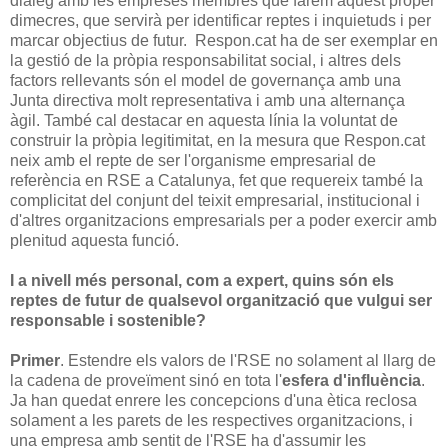
diàleg amb les empreses membres que farem aquest proper
dimecres, que servirà per identificar reptes i inquietuds i per
marcar objectius de futur. Respon.cat ha de ser exemplar en
la gestió de la pròpia responsabilitat social, i altres dels
factors rellevants són el model de governança amb una
Junta directiva molt representativa i amb una alternança
àgil. També cal destacar en aquesta línia la voluntat de
construir la pròpia legitimitat, en la mesura que Respon.cat
neix amb el repte de ser l'organisme empresarial de
referència en RSE a Catalunya, fet que requereix també la
complicitat del conjunt del teixit empresarial, institucional i
d'altres organitzacions empresarials per a poder exercir amb
plenitud aquesta funció.
I a nivell més personal, com a expert, quins són els
reptes de futur de qualsevol organització que vulgui ser
responsable i sostenible?
Primer
. Estendre els valors de l'RSE no solament al llarg de
la cadena de proveïment sinó en tota l'
esfera d'influència
.
Ja han quedat enrere les concepcions d'una ètica reclosa
solament a les parets de les respectives organitzacions, i
una empresa amb sentit de l'RSE ha d'assumir les