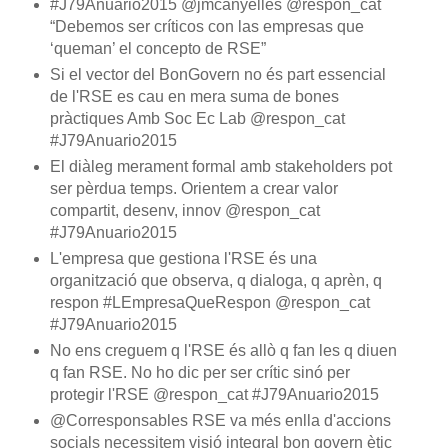
#J79Anuario2015 @jmcanyelles @respon_cat
“Debemos ser críticos con las empresas que
‘queman’ el concepto de RSE”
Si el vector del BonGovern no és part essencial
de l'RSE es cau en mera suma de bones
pràctiques Amb Soc Ec Lab @respon_cat
#J79Anuario2015
El diàleg merament formal amb stakeholders pot
ser pèrdua temps. Orientem a crear valor
compartit, desenv, innov @respon_cat
#J79Anuario2015
L'empresa que gestiona l'RSE és una
organització que observa, q dialoga, q aprèn, q
respon #LEmpresaQueRespon @respon_cat
#J79Anuario2015
No ens creguem q l'RSE és allò q fan les q diuen
q fan RSE. No ho dic per ser crític sinó per
protegir l'RSE @respon_cat #J79Anuario2015
@Corresponsables RSE va més enlla d'accions
socials necessitem visió integral bon govern ètic