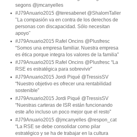
segons @jmcanyelles
#J79Anuario2015 @teresabenet @ShalomTaller
"La compasión va en contra de los derechos de
personas con discapacidad. Sólo necesitan
apoyo"
#J79Anuario2015 Rafel Oncins @Plusfresc
“Somos una empresa familiar. Nuestra empresa
es ética porque integra los valores de la familia”
#J79Anuario2015 Rafel Oncins @Plusfresc “La
RSE es estratégica para sobrevivir”
#J79Anuario2015 Jordi Piqué @TressisSV
“Nuestro objetivo es ofrecer una rentabilidad
sostenible”
#J79Anuario2015 Jordi Piqué @TressisSV
“Nuestras carteras de ISR están funcionando
este año incluso un poco mejor que el resto”
#J79Anuario2015 @jmcanyelles @respon_cat
“La RSE se debe consolidar como pilar
estratégico y se ha de trabajar en la cultura