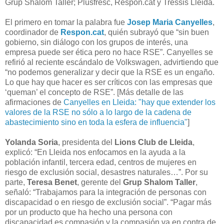
Grup Shalom Taller; Plusfresc, Respon.cat y Tressis Lleida.
El primero en tomar la palabra fue
Josep Maria Canyelles
,
coordinador de
Respon.cat
, quién subrayó que “sin buen
gobierno, sin diálogo con los grupos de interés, una
empresa puede ser ética pero no hace RSE”. Canyelles se
refirió al reciente escándalo de Volkswagen, advirtiendo que
“no podemos generalizar y decir que la RSE es un engaño.
Lo que hay que hacer es ser críticos con las empresas que
‘queman’ el concepto de RSE”. [Más detalle de las
afirmaciones de
Canyelles en Lleida: "hay que extender los
valores de la RSE no sólo a lo largo de la cadena de
abastecimiento sino en toda la esfera de influencia"
]
Yolanda Soria
, presidenta del
Lions Club de Lleida
,
explicó: “En Lleida nos enfocamos en la ayuda a la
población infantil, tercera edad, centros de mujeres en
riesgo de exclusión social, desastres naturales…”. Por su
parte,
Teresa Benet
, gerente del
Grup Shalom Taller
,
señaló: “Trabajamos para la integración de personas con
discapacidad o en riesgo de exclusión social”. “Pagar más
por un producto que ha hecho una persona con
discapacidad es compasión y la compasión va en contra de