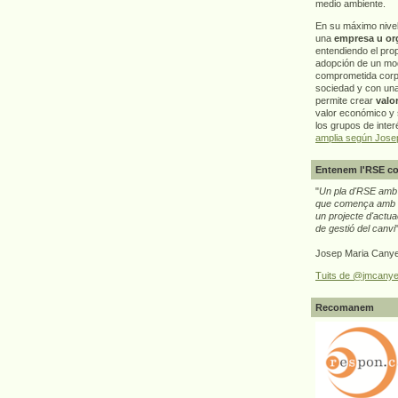
medio ambiente.
En su máximo nive
una
empresa u or
entendiendo el pro
adopción de un mo
comprometida corp
sociedad y con un
permite crear
valo
valor económico y s
los grupos de interé
amplia según Jose
Entenem l'RSE co
"
Un pla d'RSE amb g
que comença amb e
un projecte d'actua
de gestió del canvi
Josep Maria Canye
Tuits de @jmcanye
Recomanem