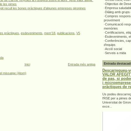
·Objectius de Des
de les pimes
·Empresa saludabl
fegit recull les bones pràctiques d’algunes empreses gironines
·Diàleg amb grups 
·Compres responsa
proveïment
·Comunicació respo
memòries
·Certificacions, eti
es pràctiques
,
esdeveniments
,
mem'18
,
publicacions
,
V5
·Esdeveniments, el
·Conferències, capa
d'equips
·Acció social
·Serveis a mida
ada
Entrada destacad
Inici
Entrada més antiga
Descarregueu-v
el missatge (Atom)
VALOR AFEGIT".
de pas, si pode
i microemprese
pràctiques de r
Us podeu descarrega
l'RSE per a pimes d
Universitat de Giron
exce...