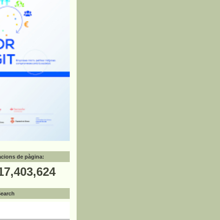
zacions de pàgina:
17,403,624
Search