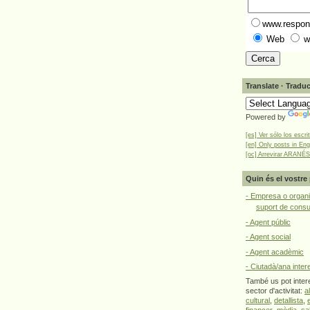
www.respons
Web
w
Translate · Traduc
Powered by
[es] Ver sólo los escri
[en] Only posts in Eng
[oc] Arrevirar ARANÉS
Quin és el vostre 
- Empresa o organi
suport de cons
- Agent públic
- Agent social
- Agent acadèmic
- Ciutadà/ana inter
També us pot intere
sector d'activitat:
a
cultural
,
detallista
,
financer
,
mèdia
,
sa