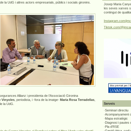
e la UdG i altres actors empresarials, públics i socials gironins.
Josep Maria Canyel
les seves xarxes s
contingut de qualit
Instagram.com/jmc
Tiktok.com/@jmcan
segurances Allianz i presidenta de l’Associació Gironina
 Vinyoles
, periodista, i -fora de la imatge-
Maria Rosa Terradellas
,
Serveis
de la UdG.
·Seminari directiu
·Acompanyament di
·Mapa estratègic
·Diagnosi i pautes
·Pla d'RSE
·Gestió ètica, codi 
icle de Carme Vinyoles al PuntAvui sobre el llibre "Amb valor afegit"