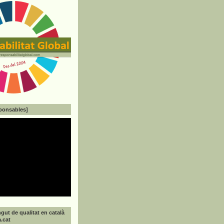
ponsables]
gut de qualitat en català
a.cat