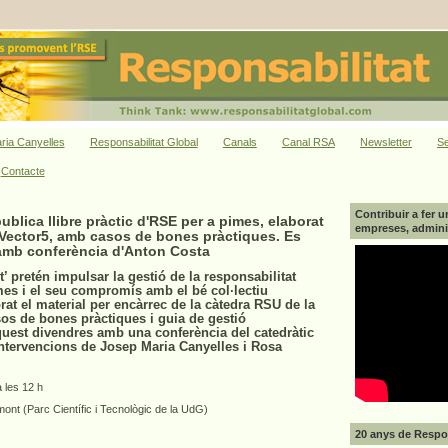
ria Canyelles
Responsabilitat Global
Canals
Canal RSA
Newsletter
Se
Contacte
Contribuir a fer u
lica llibre pràctic d'RSE per a pimes, elaborat
empreses, adminis
 Vector5, amb casos de bones pràctiques. Es
amb conferència d'Anton Costa
t’ pretén impulsar la gestió de la responsabilitat
mes i el seu compromís amb el bé col·lectiu
rat el material per encàrrec de la càtedra RSU de la
os de bones pràctiques i guia de gestió
quest divendres amb una conferència del catedràtic
intervencions de Josep Maria Canyelles i Rosa
a les 12 h
nt (Parc Científic i Tecnològic de la UdG)
20 anys de Respon