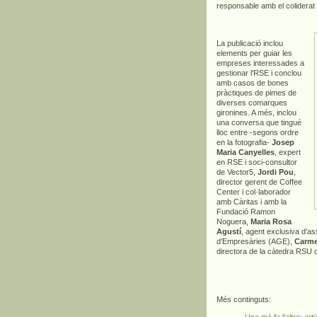
responsable amb el coliderat d
La publicació inclou
elements per guiar les
empreses interessades a
gestionar l'RSE i conclou
amb casos de bones
pràctiques de pimes de
diverses comarques
gironines. A més, inclou
una conversa que tingué
lloc entre -segons ordre
en la fotografia-
Josep
Maria Canyelles
, expert
en RSE i soci-consultor
de Vector5,
Jordi Pou
,
director gerent de Coffee
Center i col·laborador
amb Càritas i amb la
Fundació Ramon
Noguera,
Maria Rosa
Agustí
, agent exclusiva d’as
d’Empresàries (AGE),
Carme
directora de la càtedra RSU 
Més continguts:
Una mà fa l'altra: art