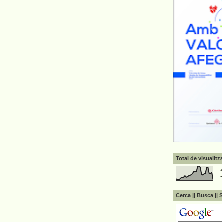
Total de visualit
Cerca || Busca || 