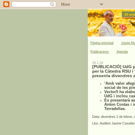
Pàgina principal
Josep Ma
Publicacions
Agenda
28.1.18
[PUBLICACIÓ] UdG pub
per la Càtedra RSU i
presenta divendres 
‘Amb valor afegi
social de les pi
Vector5 ha elabo
UdG i inclou cas
Es presentarà a
Anton Costas i 
Terradellas.
Data:
divendres 2 de febrer, 
Lloc:
Auditori Jaume Casademo