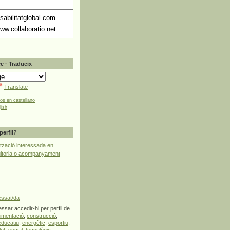
abilitatglobal.com
ww.collaboratio.net
e · Tradueix
Translate
tos en castellano
lish
perfil?
tzació interessada en
ultoria o acompanyament
essat/da
ssar accedir-hi per perfil de
limentació
,
construcció
,
educatiu
,
energètic
,
esportiu
,
lut
,
social
,
tecnològic
,