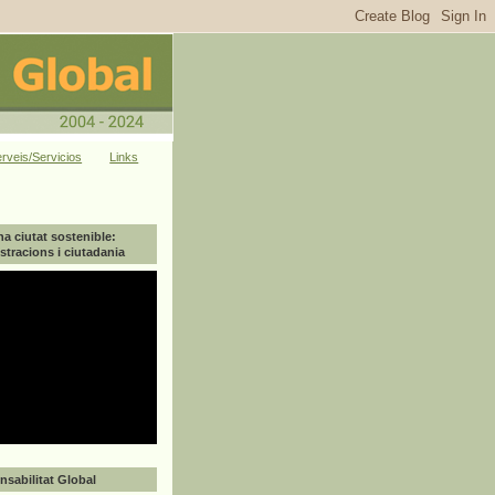
rveis/Servicios
Links
na ciutat sostenible:
tracions i ciutadania
sabilitat Global