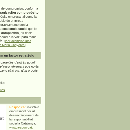
l de compromiso, conforma
ganización con propósito
,
pósito empresarial como la
delo de empresa
orativamente con la
a
excelencia social
que le
r compartido
, es decir,
ocial a la vez, para todos
s. [
leer definición más
p Maria Canyelles
]
m un factor estratègic
aranties d'èxit és aquell
l reconeixement que no és
cions sinó part d'un procés
"
lles
lles
Respon.cat
, iniciativa
empresarial per al
desenvolupament de
la responsabilitat
social a Catalunya:
www.respon.cat.