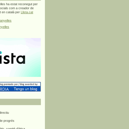
les ha estat reconegut per
ocials com a creador de
at en català per
Llista.cat
anyelles
yelles
rectiu
 de progrés
ètic, comitè d'ètica