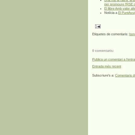
per promoure l'RSE 
El llibre Amb valor a
Notícia a
El PuntAvui
Etiquetes de comentaris:
bon
0 comentaris:
Publica un comentari a l'entr
Entrada més recent
Subscriure's a:
Comentaris d