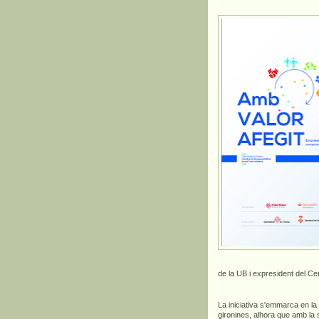
de la UB i expresident del Cer
La iniciativa s'emmarca en la 
gironines, alhora que amb la s