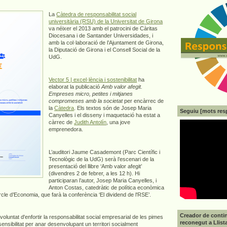
La
Càtedra de responsabilitat social
universitària (RSU) de la Universitat de Girona
va néixer el 2013 amb el patrocini de Càritas
Diocesana i de Santander Universidades, i
amb la col·laboració de l’Ajuntament de Girona,
la Diputació de Girona i el Consell Social de la
UdG.
Vector 5 | excel·lència i sostenibilitat
ha
elaborat la publicació
Amb valor afegit.
Empreses micro, petites i mitjanes
compromeses amb la societat
per encàrrec de
la
Càtedra
. Els textos són de Josep Maria
Seguiu [mots res
Canyelles i el disseny i maquetació ha estat a
càrrec de
Judith Antolín
, una jove
emprenedora.
L’auditori Jaume Casademont (Parc Científic i
Tecnològic de la UdG) serà l’escenari de la
presentació del llibre ‘Amb valor afegit’
(divendres 2 de febrer, a les 12 h). Hi
participaran l’autor, Josep Maria Canyelles, i
Anton Costas, catedràtic de política econòmica
cle d’Economia, que farà la conferència ‘El dividend de l'RSE’.
Creador de contin
voluntat d'enfortir la responsabilitat social empresarial de les pimes
reconegut a Llist
ensibilitat per anar desenvolupant un territori socialment