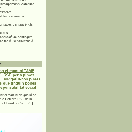
envolupament Sostenible
e
d'interès
bles, cadena de
nsable, transparència,
quetes
aboració de continguts
citació i sensibilització
a
os el manual "AMB
 RSE per a pimes. I
u, suggeriu-nos pimes
s que tinguin bones
esponsabilitat social
r el manual de gestió de
e la Càtedra RSU de la
a elaborat per Vector5 |