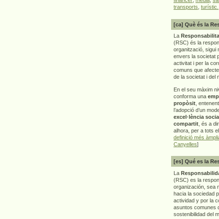
transports
,
turístic.
[ca] Què és la Re
La
Responsabilita
(RSC) és la respon
organització, sigui 
envers la societat 
activitat i per la co
comuns que afecten 
de la societat i del
En el seu màxim ni
conforma una
emp
propòsit
, entenen
l’adopció d’un mod
excel·lència socia
compartit
, és a di
alhora, per a tots e
definició més àmpl
Canyelles
]
[es] Qué es la Re
La
Responsabilida
(RSC) es la respo
organización, sea m
hacia la sociedad 
actividad y por la 
asuntos comunes q
sostenibilidad del 