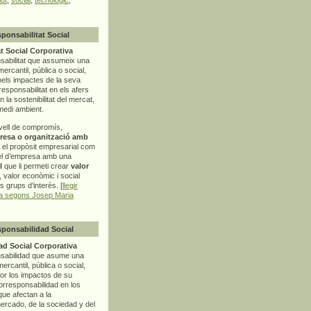
sponsabilitat Social
t Social Corporativa
sabilitat que assumeix una
mercantil, pública o social,
pels impactes de la seva
rresponsabilitat en els afers
la sostenibilitat del mercat,
 medi ambient.
vell de compromís,
resa o organització amb
t el propòsit empresarial com
el d’empresa amb una
l
que li permeti crear
valor
r, valor econòmic i social
ls grups d’interès. [
llegir
ia segons Josep Maria
sponsabilidad Social
d Social Corporativa
nsabilidad que asume una
ercantil, pública o social,
por los impactos de su
corresponsabilidad en los
ue afectan a la
mercado, de la sociedad y del