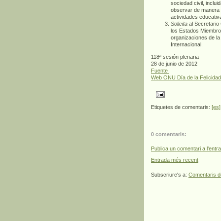
sociedad civil, inclu
observar de manera a
actividades educativ
Solicita
al Secretario
los Estados Miembros
organizaciones de la
Internacional.
118ª sesión plenaria
28 de junio de 2012
Fuente
Web ONU Día de la Felicidad
Etiquetes de comentaris:
[es]
0 comentaris:
Publica un comentari a l'entr
Entrada més recent
Subscriure's a:
Comentaris d