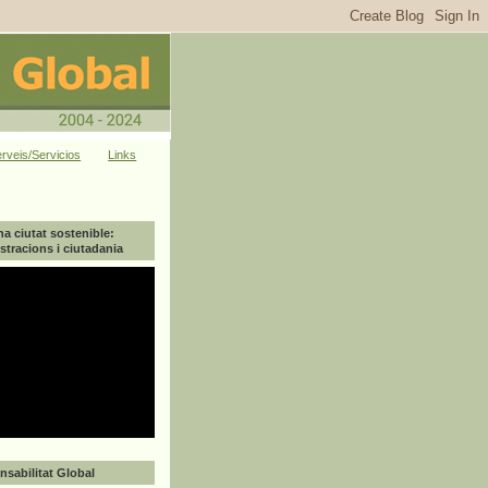
rveis/Servicios
Links
na ciutat sostenible:
tracions i ciutadania
sabilitat Global