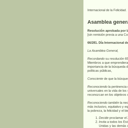
Internacional de la Felicidad.
Asamblea genera
Resolución aprobada por l
[sin remisión previa a una Co
66/281. Día Internacional d
La Asamblea General,
Recordando
su resolución 65/
Miembros a que emprendieran 
importancia de la búsqueda de 
políticas públicas,
Consciente
de que la búsqued
Reconociendo
la pertinencia 
universales en la vida de lo
reconozcan en los objetivos d
Reconociendo
también
la nec
más inclusivo, equitativo y e
la pobreza, la felicidad y el 
Decide
proclamar el 
Invita
a todos los Es
Unidas y las demás o