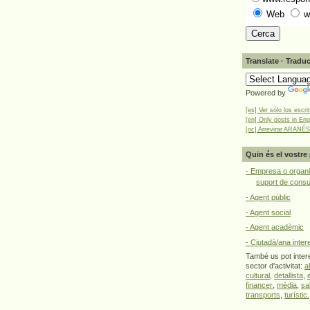
Web
w
Translate · Traduc
Powered by
[es] Ver sólo los escri
[en] Only posts in Eng
[oc] Arrevirar ARANÉS
Quin és el vostre 
- Empresa o organi
suport de cons
- Agent públic
- Agent social
- Agent acadèmic
- Ciutadà/ana inter
També us pot intere
sector d'activitat:
a
cultural
,
detallista
,
financer
,
mèdia
,
sa
transports
,
turístic.