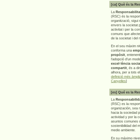
[ca] Què és la Re
La
Responsabilita
(RSC) és la respon
organització, sigui 
envers la societat 
activitat i per la co
comuns que afecten 
de la societat i del
En el seu màxim ni
conforma una
emp
propòsit
, entenen
l’adopció d’un mod
excel·lència socia
compartit
, és a di
alhora, per a tots e
definició més àmpl
Canyelles
]
[es] Qué es la Re
La
Responsabilida
(RSC) es la respo
organización, sea m
hacia la sociedad 
actividad y por la 
asuntos comunes q
sostenibilidad del 
medio ambiente.
En su máximo nive