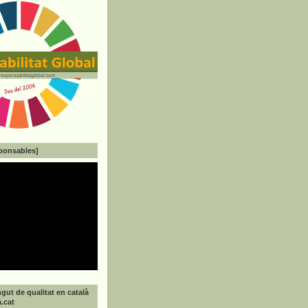
ponsables]
gut de qualitat en català
a.cat