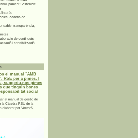
envolupament Sostenible
e
d'interès
bles, cadena de
nsable, transparència,
quetes
aboració de continguts
citació i sensibilització
a
os el manual "AMB
 RSE per a pimes. I
u, suggeriu-nos pimes
s que tinguin bones
esponsabilitat social
r el manual de gestió de
e la Càtedra RSU de la
a elaborat per Vector5 |