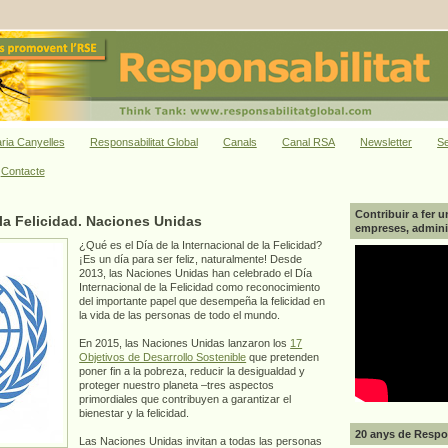
ria Canyelles
Responsabilitat Global
Canals
Canal RSA
Newsletter
Se
Contacte
Contribuir a fer u
 la Felicidad. Naciones Unidas
empreses, adminis
¿Qué es el Día de la Internacional de la Felicidad?
¡Es un día para ser feliz, naturalmente! Desde
2013, las Naciones Unidas han celebrado el Día
Internacional de la Felicidad como reconocimiento
del importante papel que desempeña la felicidad en
la vida de las personas de todo el mundo.
En 2015, las Naciones Unidas lanzaron los
17
Objetivos de Desarrollo Sostenible
que pretenden
poner fin a la pobreza, reducir la desigualdad y
proteger nuestro planeta –tres aspectos
primordiales que contribuyen a garantizar el
bienestar y la felicidad.
20 anys de Respon
Las Naciones Unidas invitan a todas las personas