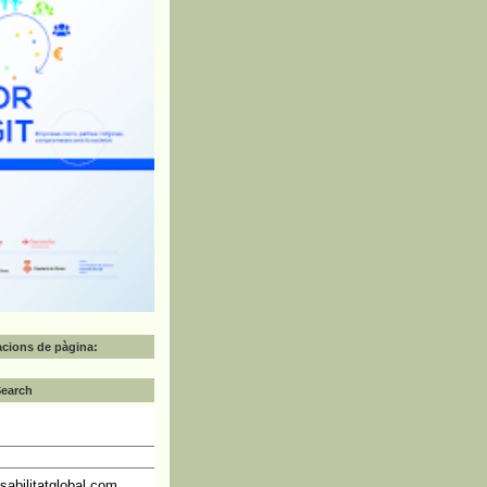
zacions de pàgina:
Search
abilitatglobal.com