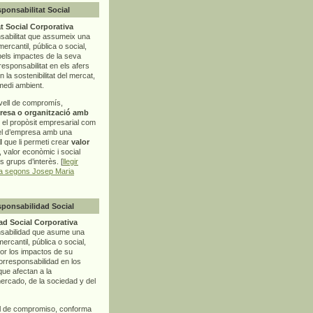
sponsabilitat Social
t Social Corporativa
sabilitat que assumeix una
mercantil, pública o social,
pels impactes de la seva
rresponsabilitat en els afers
la sostenibilitat del mercat,
 medi ambient.
vell de compromís,
resa o organització amb
t el propòsit empresarial com
el d’empresa amb una
l
que li permeti crear
valor
r, valor econòmic i social
ls grups d’interès. [
llegir
ia segons Josep Maria
sponsabilidad Social
d Social Corporativa
nsabilidad que asume una
ercantil, pública o social,
por los impactos de su
corresponsabilidad en los
ue afectan a la
mercado, de la sociedad y del
l de compromiso, conforma