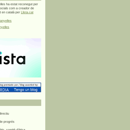
les ha estat reconegut per
ocials com a creador de
at en català per
Llista.cat
anyelles
yelles
rectiu
 de progrés
ètic, comitè d'ètica