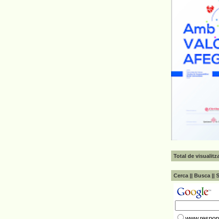
Total de visualit
Cerca || Busca || 
www.respons