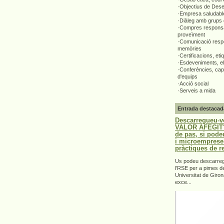
·Objectius de Des
·Empresa saludabl
·Diàleg amb grups 
·Compres responsa
proveïment
·Comunicació respo
memòries
·Certificacions, eti
·Esdeveniments, el
·Conferències, capa
d'equips
·Acció social
·Serveis a mida
Entrada destacad
Descarregueu-v
VALOR AFEGIT".
de pas, si pode
i microemprese
pràctiques de r
Us podeu descarrega
l'RSE per a pimes d
Universitat de Giron
exce...