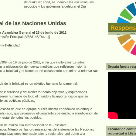
de cualquier edad, así como a las escuelas, los
negocios y los gobiernos a celebrar el Día
l de las Naciones Unidas
a Asamblea General el 28 de junio de 2012
misión Principal (A/66/L.48/Rev.1)]
e la Felicidad
309, de 19 de julio de 2011, en la que invitó a los Estados
la elaboración de nuevas medidas que reflejaran mejor la
Seguiu [mots res
la felicidad y el bienestar en el desarrollo con miras a orientar sus
a de la felicidad es un objetivo humano fundamental,
de la felicidad y del bienestar como objetivos y aspiraciones
s seres humanos de todo el mundo y la importancia de que se
e las políticas públicas,
esidad de que se aplique al crecimiento económico un enfoque
quilibrado, que promueva el desarrollo sostenible, la erradicación de
bienestar de todos los pueblos,
20 de marzo Día Internacional de la Felicidad;
Creador de contin
tados Miembros, las organizaciones del sistema de las Naciones
reconegut a Llist
rganizaciones internacionales y regionales, así como a la