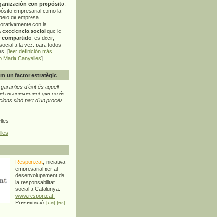
ganización con propósito
,
pósito empresarial como la
delo de empresa
orativamente con la
a
excelencia social
que le
r compartido
, es decir,
ocial a la vez, para todos
s. [
leer definición más
p Maria Canyelles
]
m un factor estratègic
aranties d'èxit és aquell
l reconeixement que no és
cions sinó part d'un procés
"
lles
lles
Respon.cat
, iniciativa
empresarial per al
desenvolupament de
la responsabilitat
social a Catalunya:
www.respon.cat.
Presentació:
[ca]
[es]