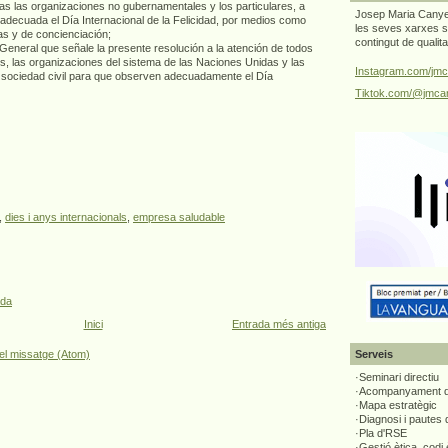
idas las organizaciones no gubernamentales y los particulares, a
Josep Maria Canyel
decuada el Día Internacional de la Felicidad, por medios como
les seves xarxes s
as y de concienciación;
contingut de qualit
 General que señale la presente resolución a la atención de todos
, las organizaciones del sistema de las Naciones Unidas y las
Instagram.com/jmc
 sociedad civil para que observen adecuadamente el Día
Tiktok.com/@jmcan
,
dies i anys internacionals
,
empresa saludable
ada
Inici
Entrada més antiga
Serveis
el missatge (Atom)
·Seminari directiu
·Acompanyament di
·Mapa estratègic
·Diagnosi i pautes
·Pla d'RSE
·Gestió ètica, codi 