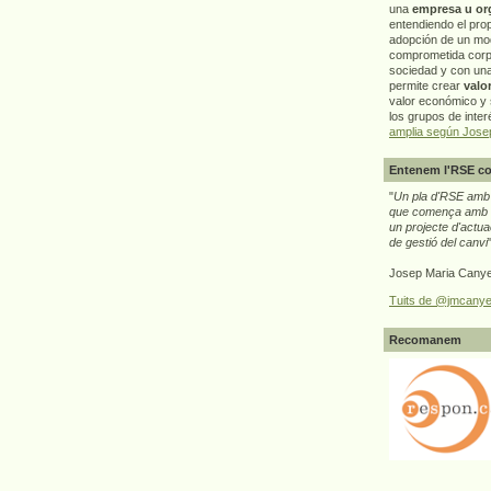
una
empresa u or
entendiendo el pro
adopción de un mo
comprometida corp
sociedad y con un
permite crear
valo
valor económico y s
los grupos de interé
amplia según Jose
Entenem l'RSE co
"
Un pla d'RSE amb g
que comença amb e
un projecte d'actua
de gestió del canvi
Josep Maria Canye
Tuits de @jmcanye
Recomanem