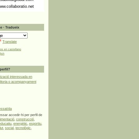
ww.collaboratio.net
e · Tradueix
Translate
tos en castellano
lish
perfil?
tzació interessada en
ultoria o acompanyament
essat/da
ssar accedir-hi per perfil de
limentació
,
construcció
,
educatiu
,
energètic
,
esportiu
,
lut
,
social
,
tecnològic
,