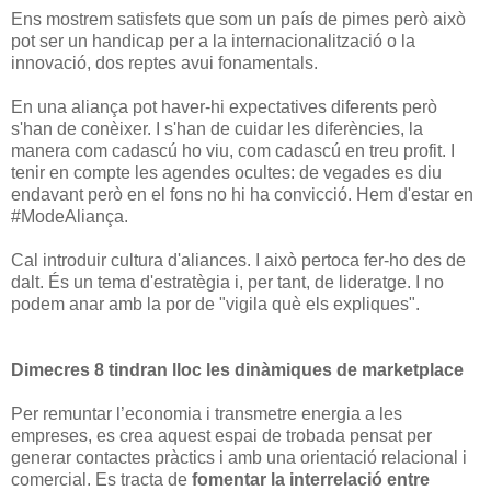
Ens mostrem satisfets que som un país de pimes però això
pot ser un handicap per a la internacionalització o la
innovació, dos reptes avui fonamentals.
En una aliança pot haver-hi expectatives diferents però
s'han de conèixer. I s'han de cuidar les diferències, la
manera com cadascú ho viu, com cadascú en treu profit. I
tenir en compte les agendes ocultes: de vegades es diu
endavant però en el fons no hi ha convicció. Hem d'estar en
#ModeAliança.
Cal introduir cultura d'aliances. I això pertoca fer-ho des de
dalt. És un tema d'estratègia i, per tant, de lideratge. I no
podem anar amb la por de "vigila què els expliques".
Dimecres 8 tindran lloc les dinàmiques de marketplace
Per remuntar l’economia i transmetre energia a les
empreses, es crea aquest espai de trobada pensat per
generar contactes pràctics i amb una orientació relacional i
comercial. Es tracta de
fomentar la interrelació entre