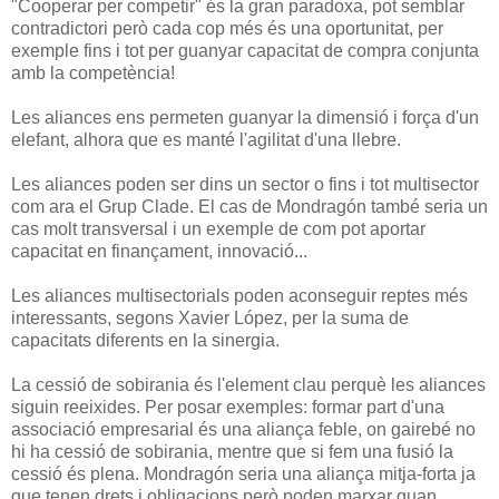
"Cooperar per competir" és la gran paradoxa, pot semblar
contradictori però cada cop més és una oportunitat, per
exemple fins i tot per guanyar capacitat de compra conjunta
amb la competència!
Les aliances ens permeten guanyar la dimensió i força d'un
elefant, alhora que es manté l'agilitat d'una llebre.
Les aliances poden ser dins un sector o fins i tot multisector
com ara el Grup Clade. El cas de Mondragón també seria un
cas molt transversal i un exemple de com pot aportar
capacitat en finançament, innovació...
Les aliances multisectorials poden aconseguir reptes més
interessants, segons Xavier López, per la suma de
capacitats diferents en la sinergia.
L
a cessió de sobirania és l'element clau perquè les aliances
siguin reeixides. Per posar exemples: f
ormar part d'una
associació empresarial és una aliança feble, on gairebé no
hi ha cessió de sobirania, mentre que si fem una fusió la
cessió és plena. Mondragón seria una aliança mitja-forta ja
que tenen drets i obligacions però poden marxar quan