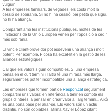
vulguin.
A les empreses familiars, de vegades, els costa molt la
cessió de sobirania. Si no hi ha cessió, per petita que sigui,
no hi ha aliança.
Comparant amb les institucions públiques, moltes de les
limitacions de la Unió Europea venen per l’oposició a cedir
més sobirania.
El vincle client-proveïdor pot esdevenir una aliança i molt
potent. Per exemple, Ficosa ha excel·lit en la gestió de les
aliances estratègiques.
Cal que els valors siguin compatibles. Si una empresa
pensa en el curt termini i l'altra té una mirada més llarga,
segurament es pot fer incompatible una aliança estratègica.
Les empreses que formen part de
Respon.cat
segurament
compartim uns valors: en referència a tenir en compte els
grups d'interès, a pensar en crear valor a llarg termini... Això
és una bona base per aliar-se. Els valors són un actiu
distintiu, no són copiables, afirma Xavier López citant