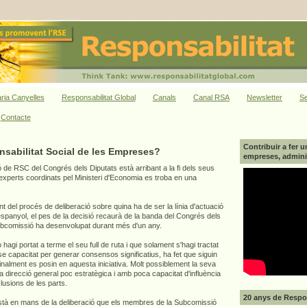
ria Canyelles
Responsabilitat Global
Canals
Canal RSA
Newsletter
Se
Contacte
Contribuir a fer u
nsabilitat Social de les Empreses?
empreses, adminis
ó de RSC del Congrés dels Diputats està arribant a la fi dels seus
'experts coordinats pel Ministeri d'Economia es troba en una
ant del procés de deliberació sobre quina ha de ser la línia d'actuació
 espanyol, el pes de la decisió recaurà de la banda del Congrés dels
 Subcomissió ha desenvolupat durant més d'un any.
 hagi portat a terme el seu full de ruta i que solament s'hagi tractat
se capacitat per generar consensos significatius, ha fet que siguin
nalment es posin en aquesta iniciativa. Molt possiblement la seva
na direcció general poc estratègica i amb poca capacitat d'influència
·lusions de les parts.
20 anys de Respon
està en mans de la deliberació que els membres de la Subcomissió