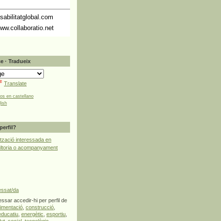
abilitatglobal.com
ww.collaboratio.net
e · Tradueix
Translate
tos en castellano
lish
perfil?
tzació interessada en
ultoria o acompanyament
essat/da
ssar accedir-hi per perfil de
limentació
,
construcció
,
educatiu
,
energètic
,
esportiu
,
lut
,
social
,
tecnològic
,