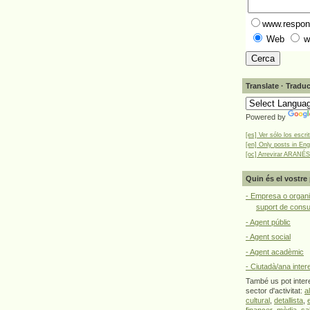
www.respons
Web
w
Translate · Traduc
Powered by
[es] Ver sólo los escri
[en] Only posts in Eng
[oc] Arrevirar ARANÉS
Quin és el vostre 
- Empresa o organi
suport de cons
- Agent públic
- Agent social
- Agent acadèmic
- Ciutadà/ana inter
També us pot intere
sector d'activitat:
a
cultural
,
detallista
,
financer
,
mèdia
,
sa