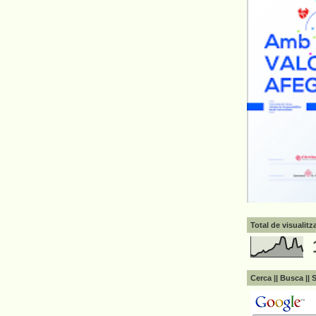
Total de visualit
Cerca || Busca || 