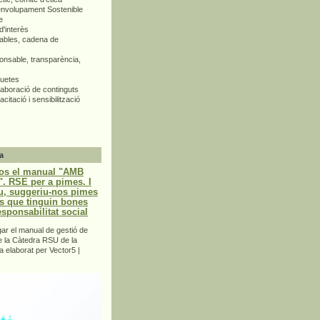
envolupament Sostenible
e
d'interès
bles, cadena de
nsable, transparència,
quetes
aboració de continguts
citació i sensibilització
a
os el manual "AMB
 RSE per a pimes. I
u, suggeriu-nos pimes
s que tinguin bones
esponsabilitat social
r el manual de gestió de
e la Càtedra RSU de la
a elaborat per Vector5 |