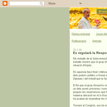
Pàgina principal
Josep Ma
Publicacions
Agenda
20.1.06
Es regularà la Respo
Els treballs de la Subcomissi
treballs mentre que el grup d
situació d'impàs.
En aquesta fase final i rellev
dels poders públics a l'estat
Diputats i del treball que la
El fet que el grup d'experts no
un dels punts previstos i sen
poques les esperances que fi
mateixa ubicació en el si d'u
ha acabat de torpedinar les il
Tornant al Congrés, ara tot 