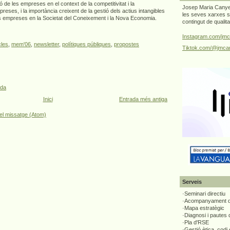
ó de les empreses en el context de la competitivitat i la
Josep Maria Canyel
preses, i la importància creixent de la gestió dels actius intangibles
les seves xarxes s
les empreses en la Societat del Coneixement i la Nova Economia.
contingut de qualit
Instagram.com/jmc
cles
,
mem'06
,
newsletter
,
polítiques públiques
,
propostes
Tiktok.com/@jmcan
ada
Inici
Entrada més antiga
el missatge (Atom)
Serveis
·Seminari directiu
·Acompanyament di
·Mapa estratègic
·Diagnosi i pautes
·Pla d'RSE
·Gestió ètica, codi 