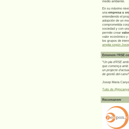
medio ambiente.
En su máximo nive
una
empresa u or
entendiendo el pro
adopción de un mo
comprometida corp
sociedad y con un
permite crear
valo
valor económico y s
los grupos de interé
amplia según Jose
Entenem l'RSE co
"
Un pla d'RSE amb g
que comença amb e
un projecte d'actua
de gestió del canvi
Josep Maria Canye
Tuits de @jmcanye
Recomanem