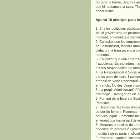
portaran a terme, després que 
que hi ha damunt la taula. Ti
conclusions.
Aporto 10 principis per a l
1. Sí a les polítiques públi
llei, el govern s'ha de preo
moment, entenent que formen 
2. Cal exigir que les emprese
de Sostenibilitat, d'acord am
d'afavorir la transparència co
economia.
3. Cal evitar que una empres
fraudulenta. Els ciutadans han 
criteris responsables de com
4. La Responsabilitat Social 
sense ànim de lucre. I cal d
creació de valor i l'orientaci
entre tots. No des d'una visi
5. La pròpia Administració Pú
estratègic, i avançar en els 
6. Foment de la Inversió Soci
Pensions.
7. Diferenciar les línies d'a
de ser de foment. Fomentar 
per vies legals. Fomentar mesu
entenent que forma part de l
8. Mesures especials de contro
cadenes de producció i prov
mundial i altres parts impli
9. Promoure, facilitar i incen