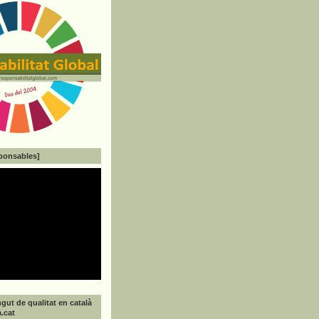
ponsables]
gut de qualitat en català
a.cat