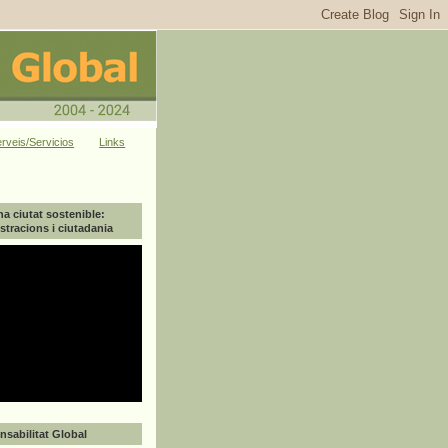
rveis/Servicios
Links
na ciutat sostenible:
tracions i ciutadania
sabilitat Global