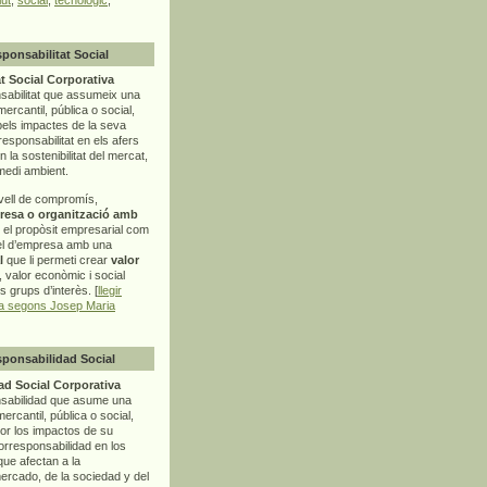
sponsabilitat Social
t Social Corporativa
sabilitat que assumeix una
mercantil, pública o social,
pels impactes de la seva
rresponsabilitat en els afers
la sostenibilitat del mercat,
 medi ambient.
vell de compromís,
resa o organització amb
t el propòsit empresarial com
el d’empresa amb una
l
que li permeti crear
valor
r, valor econòmic i social
ls grups d’interès. [
llegir
ia segons Josep Maria
sponsabilidad Social
d Social Corporativa
nsabilidad que asume una
ercantil, pública o social,
por los impactos de su
corresponsabilidad en los
ue afectan a la
mercado, de la sociedad y del