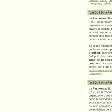
transports
,
turístic.
[ca] Què és la Re
La
Responsabilita
(RSC) és la respon
organització, sigui 
envers la societat 
activitat i per la co
comuns que afecten 
de la societat i del
En el seu màxim ni
conforma una
emp
propòsit
, entenen
l’adopció d’un mod
excel·lència socia
compartit
, és a di
alhora, per a tots e
definició més àmpl
Canyelles
]
[es] Qué es la Re
La
Responsabilida
(RSC) es la respo
organización, sea m
hacia la sociedad 
actividad y por la 
asuntos comunes q
sostenibilidad del 