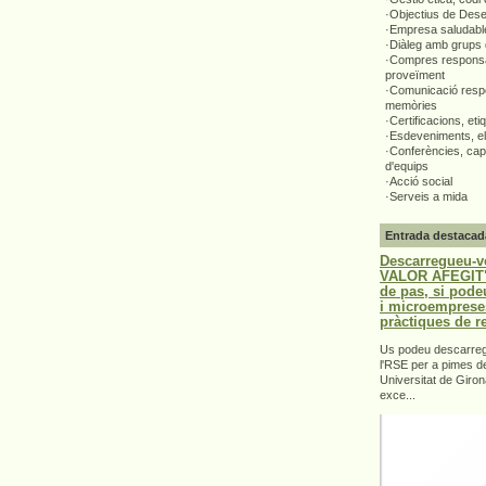
·Objectius de Des
·Empresa saludabl
·Diàleg amb grups 
·Compres responsa
proveïment
·Comunicació respo
memòries
·Certificacions, eti
·Esdeveniments, el
·Conferències, capa
d'equips
·Acció social
·Serveis a mida
Entrada destacad
Descarregueu-v
VALOR AFEGIT".
de pas, si pode
i microemprese
pràctiques de r
Us podeu descarrega
l'RSE per a pimes d
Universitat de Giron
exce...