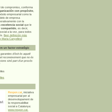
l de compromiso, conforma
ganización con propósito
,
pósito empresarial como la
delo de empresa
orativamente con la
a
excelencia social
que le
r compartido
, es decir,
ocial a la vez, para todos
s. [
leer definición más
p Maria Canyelles
]
m un factor estratègic
aranties d'èxit és aquell
l reconeixement que no és
cions sinó part d'un procés
"
lles
lles
Respon.cat
, iniciativa
empresarial per al
desenvolupament de
la responsabilitat
social a Catalunya:
www.respon.cat.