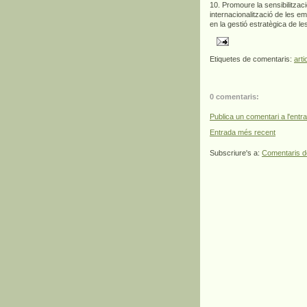
10. Promoure la sensibilitzaci
internacionalització de les em
en la gestió estratègica de 
Etiquetes de comentaris:
arti
0 comentaris:
Publica un comentari a l'entr
Entrada més recent
Subscriure's a:
Comentaris d