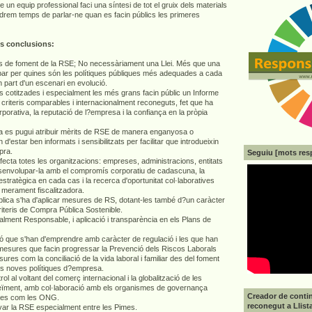
un equip professional faci una síntesi de tot el gruix dels materials
ndrem temps de parlar-ne quan es facin públics les primeres
es conclusions:
ques de foment de la RSE; No necessàriament una Llei. Més que una
cupar per quines són les polítiques públiques més adequades a cada
part d'un escenari en evolució.
s cotitzades i especialment les més grans facin públic un Informe
b criteris comparables i internacionalment reconeguts, fet que ha
rporativa, la reputació de l?empresa i la confiança en la pròpia
a es pugui atribuir mèrits de RSE de manera enganyosa o
d'estar ben informats i sensibilitzats per facilitar que introdueixin
pra.
Seguiu [mots res
afecta totes les organitzacions: empreses, administracions, entitats
esenvolupar-la amb el compromís corporatiu de cadascuna, la
ó estratègica en cada cas i la recerca d'oportunitat col·laboratives
ó merament fiscalitzadora.
blica s'ha d'aplicar mesures de RS, dotant-les també d?un caràcter
criteris de Compra Pública Sostenible.
alment Responsable, i aplicació i transparència en els Plans de
cció que s'han d'emprendre amb caràcter de regulació i les que han
mesures que facin progressar la Prevenció dels Riscos Laborals
res com la conciliació de la vida laboral i familiar des del foment
es noves polítiques d?empresa.
l al voltant del comerç internacional i la globalització de les
eïment, amb col·laboració amb els organismes de governança
Creador de contin
cades com les ONG.
reconegut a Llist
tivar la RSE especialment entre les Pimes.