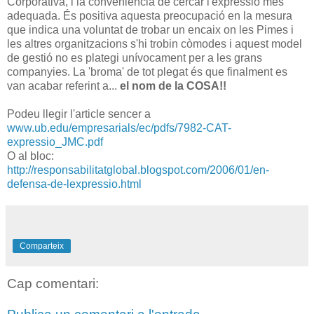
Corporativa, i la conveniència de cercar l'expressió més
adequada. És positiva aquesta preocupació en la mesura
que indica una voluntat de trobar un encaix on les Pimes i
les altres organitzacions s'hi trobin còmodes i aquest model
de gestió no es plategi unívocament per a les grans
companyies. La 'broma' de tot plegat és que finalment es
van acabar referint a...
el nom de la COSA!!
Podeu llegir l'article sencer a
www.ub.edu/empresarials/ec/pdfs/7982-CAT-
expressio_JMC.pdf
O al bloc:
http://responsabilitatglobal.blogspot.com/2006/01/en-
defensa-de-lexpressio.html
Comparteix
Cap comentari: