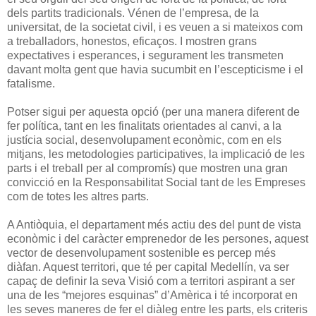
dels partits tradicionals. Vénen de l’empresa, de la
universitat, de la societat civil, i es veuen a si mateixos com
a treballadors, honestos, eficaços. I mostren grans
expectatives i esperances, i segurament les transmeten
davant molta gent que havia sucumbit en l’escepticisme i el
fatalisme.
Potser sigui per aquesta opció (per una manera diferent de
fer política, tant en les finalitats orientades al canvi, a la
justícia social, desenvolupament econòmic, com en els
mitjans, les metodologies participatives, la implicació de les
parts i el treball per al compromís) que mostren una gran
convicció en la Responsabilitat Social tant de les Empreses
com de totes les altres parts.
A Antiòquia, el departament més actiu des del punt de vista
econòmic i del caràcter emprenedor de les persones, aquest
vector de desenvolupament sostenible es percep més
diàfan. Aquest territori, que té per capital Medellín, va ser
capaç de definir la seva Visió com a territori aspirant a ser
una de les “mejores esquinas” d’Amèrica i té incorporat en
les seves maneres de fer el diàleg entre les parts, els criteris