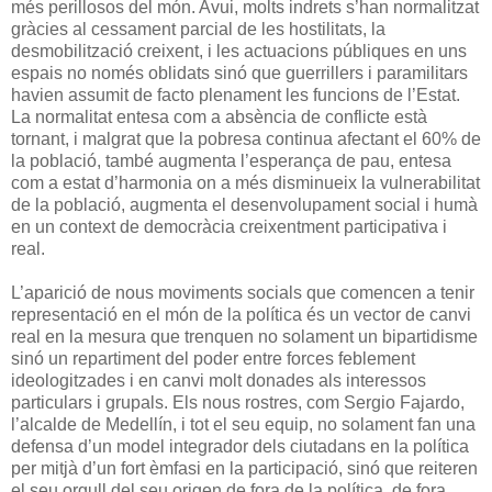
més perillosos del món. Avui, molts indrets s’han normalitzat
gràcies al cessament parcial de les hostilitats, la
desmobilització creixent, i les actuacions públiques en uns
espais no només oblidats sinó que guerrillers i paramilitars
havien assumit de facto plenament les funcions de l’Estat.
La normalitat entesa com a absència de conflicte està
tornant, i malgrat que la pobresa continua afectant el 60% de
la població, també augmenta l’esperança de pau, entesa
com a estat d’harmonia on a més disminueix la vulnerabilitat
de la població, augmenta el desenvolupament social i humà
en un context de democràcia creixentment participativa i
real.
L’aparició de nous moviments socials que comencen a tenir
representació en el món de la política és un vector de canvi
real en la mesura que trenquen no solament un bipartidisme
sinó un repartiment del poder entre forces feblement
ideologitzades i en canvi molt donades als interessos
particulars i grupals. Els nous rostres, com Sergio Fajardo,
l’alcalde de Medellín, i tot el seu equip, no solament fan una
defensa d’un model integrador dels ciutadans en la política
per mitjà d’un fort èmfasi en la participació, sinó que reiteren
el seu orgull del seu origen de fora de la política, de fora