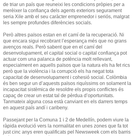
de triar un país que reuneixi les condicions pròpies per a
merèixer la confiança dels agents exteriors segurament
seria Xile amb el seu caràcter emprenedor i seriós, malgrat
les sempre profundes diferències socials.
Però altres països estan en el camí de la recuperació. Ni
que encara sigui recobrant l’esperança més que no grans
avenços reals. Però sabent que en el camí del
desenvolupament, el capital social o capital confiança pot
actuar com una palanca de potència molt rellevant,
especialment en aquells països que la natura els ha fet rics
però que la violència i la corrupció els ha negat tota
capacitat de desenvolupament i cohesió social. Colòmbia
és ben segur un d’aquests països riquíssims on solament la
incapacitat sistèmica de resoldre els propis conflictes és
capaç de crear un estat tal de pèrdua d’oportunitats.
Tanmateix alguna cosa està canviant en els darrers temps
en aquest país andí i caribeny.
Passejant per la Comuna 1 i 2 de Medellín, podem viure la
ràpida evolució vers la normalitat en unes zones que fa tot
just cinc anys eren qualificats pel Newsweek com els barris