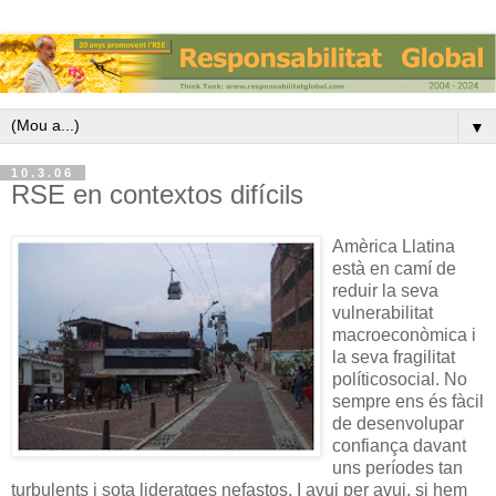
▼
10.3.06
RSE en contextos difícils
Amèrica Llatina
està en camí de
reduir la seva
vulnerabilitat
macroeconòmica i
la seva fragilitat
políticosocial. No
sempre ens és fàcil
de desenvolupar
confiança davant
uns períodes tan
turbulents i sota lideratges nefastos. I avui per avui, si hem