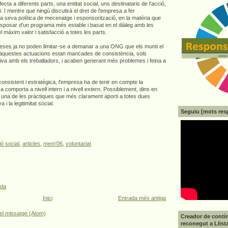
ecta a diferents parts, una entitat social, uns destinataris de l'acció,
ari. I mentre que ningú discutirà el dret de l'empresa a fer
 la seva política de mecenatge i esponsorització, en la matèria que
sposar d'un programa més estable i basat en el diàleg amb les
l màxim valor i satisfacció a totes les parts.
reses ja no poden limitar-se a demanar a una ONG que els munti el
uè aquestes actuacions estan mancades de consistència, sols
ctiva amb els treballadors, i acaben generant més problemes i feina a
.
onsistent i estratègica, l'empresa ha de tenir en compte la
 comporta a nivell intern i a nivell extern. Possiblement, dins en
 una de les pràctiques que més clarament aporti a totes dues
 i la legitimitat social.
Seguiu [mots res
ó social
,
articles
,
mem'06
,
voluntariat
ada
Inici
Entrada més antiga
el missatge (Atom)
Creador de contin
reconegut a Llist