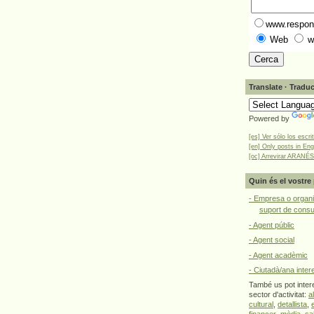
www.respons
Web
w
Translate · Traduc
Powered by
[es] Ver sólo los escri
[en] Only posts in Eng
[oc] Arrevirar ARANÉS
Quin és el vostre 
- Empresa o organi
suport de cons
- Agent públic
- Agent social
- Agent acadèmic
- Ciutadà/ana inter
També us pot intere
sector d'activitat:
a
cultural
,
detallista
,
financer
,
mèdia
,
sa