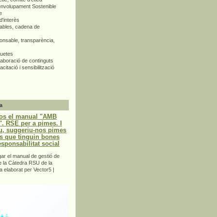
envolupament Sostenible
e
d'interès
bles, cadena de
nsable, transparència,
quetes
aboració de continguts
citació i sensibilització
a
os el manual "AMB
 RSE per a pimes. I
u, suggeriu-nos pimes
s que tinguin bones
esponsabilitat social
r el manual de gestió de
e la Càtedra RSU de la
a elaborat per Vector5 |