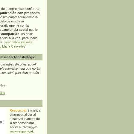
l de compromiso, conforma
ganización con propósito
,
pósito empresarial como la
delo de empresa
orativamente con la
a
excelencia social
que le
r compartido
, es decir,
ocial a la vez, para todos
s. [
leer definición más
p Maria Canyelles
]
m un factor estratègic
aranties d'èxit és aquell
l reconeixement que no és
cions sinó part d'un procés
"
lles
lles
Respon.cat
, iniciativa
empresarial per al
desenvolupament de
la responsabilitat
social a Catalunya:
www.respon.cat.