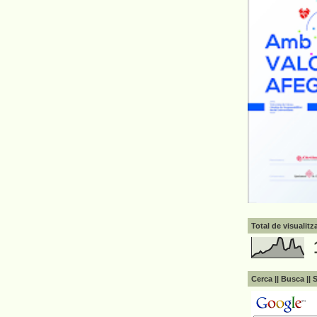
Total de visualit
Cerca || Busca || 