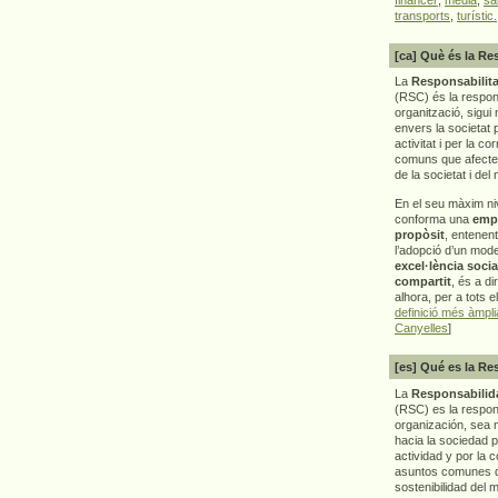
transports
,
turístic.
[ca] Què és la Re
La
Responsabilita
(RSC) és la respon
organització, sigui 
envers la societat 
activitat i per la co
comuns que afecten 
de la societat i del
En el seu màxim ni
conforma una
emp
propòsit
, entenen
l’adopció d’un mod
excel·lència socia
compartit
, és a di
alhora, per a tots e
definició més àmpl
Canyelles
]
[es] Qué es la Re
La
Responsabilida
(RSC) es la respo
organización, sea m
hacia la sociedad 
actividad y por la 
asuntos comunes q
sostenibilidad del 