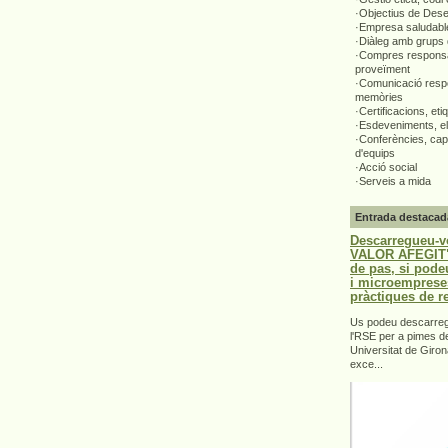
·Objectius de Des
·Empresa saludabl
·Diàleg amb grups 
·Compres responsa
proveïment
·Comunicació respo
memòries
·Certificacions, eti
·Esdeveniments, el
·Conferències, capa
d'equips
·Acció social
·Serveis a mida
Entrada destacad
Descarregueu-v
VALOR AFEGIT".
de pas, si pode
i microemprese
pràctiques de r
Us podeu descarrega
l'RSE per a pimes d
Universitat de Giron
exce...