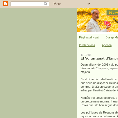
Pàgina principal
Josep Ma
Publicacions
Agenda
11.10.06
El Voluntariat d'Empr
Quan al juny del 2003 vaig po
Voluntariat d'Empresa, aquest
majoria.
En el dinar de treball realit
que seria bo disposar d'eines
contres. D'allà en va sortir 
editat per l'Institut Català de
Només tres anys després, a 
un creixement enorme. I ara m
Caixa que, de ben segur, don
Les polítiques de Responsabi
aquesta pràctica pot arrelar.