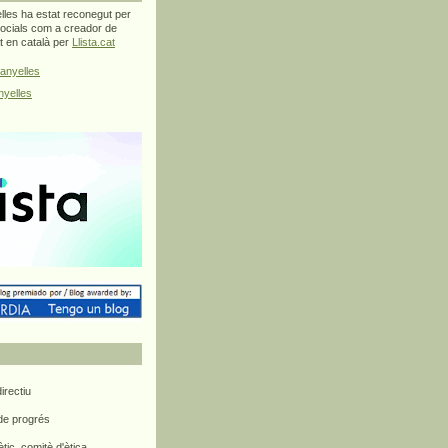
les ha estat reconegut per
ocials com a creador de
at en català per
Llista.cat
anyelles
yelles
rectiu
 de progrés
ètic, comitè d'ètica