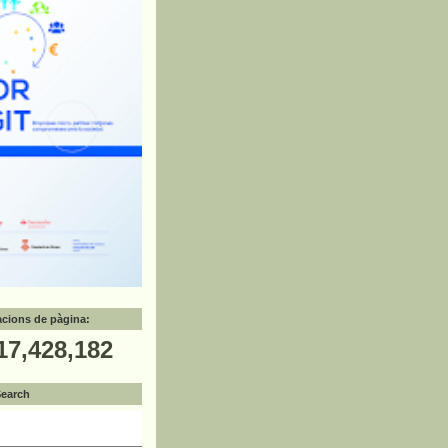
zacions de pàgina:
17,428,182
Search