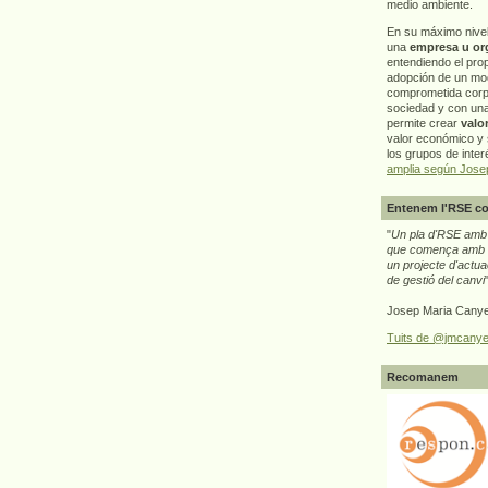
medio ambiente.
En su máximo nive
una
empresa u or
entendiendo el pro
adopción de un mo
comprometida corp
sociedad y con un
permite crear
valo
valor económico y s
los grupos de interé
amplia según Jose
Entenem l'RSE co
"
Un pla d'RSE amb g
que comença amb e
un projecte d'actua
de gestió del canvi
Josep Maria Canye
Tuits de @jmcanye
Recomanem