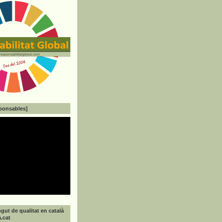
ponsables]
gut de qualitat en català
a.cat