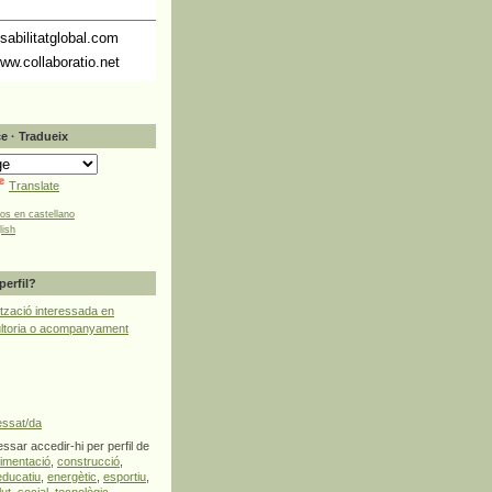
abilitatglobal.com
ww.collaboratio.net
e · Tradueix
Translate
tos en castellano
lish
perfil?
tzació interessada en
ultoria o acompanyament
essat/da
ssar accedir-hi per perfil de
limentació
,
construcció
,
educatiu
,
energètic
,
esportiu
,
lut
,
social
,
tecnològic
,