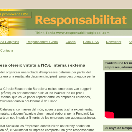
ria Canyelles
Responsabilitat Global
Canals
Canal RSA
Newsletter
Se
Contacte
Contribuir a fer u
esa ofereix virtuts a l'RSE interna i externa
empreses, adminis
der organitzar una trobada d'empresaris catalans per parlar del
a era una realitat absolutament incipient i prou desconeguda per la
zat al Círculo Ecuestre de Barcelona moltes empreses van suggerir
 pràctiques per començar a situar-se i valorar-ne els pros i
un manual que es va poder repartir entre les empreses catalanes,
l Voluntariat amb la col·laboració de Pimec.
Catalunya, com arreu del món, aquesta pràctica ha experimentat
ateix, saludem l'aparició d'un manual elaborat per la Fundació La
arà un nou impuls a l'interès de les empreses per aquesta pràctica.
litat Social de les Empreses constitueixen un terreny adobat on
20 anys de Respon
 Ara bé, el Voluntariat d'Empresa comporta una gran responsabilitat