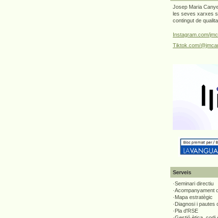
Josep Maria Canyel
les seves xarxes s
contingut de qualit
Instagram.com/jmc
Tiktok.com/@jmcan
Serveis
·Seminari directiu
·Acompanyament di
·Mapa estratègic
·Diagnosi i pautes
·Pla d'RSE
·Gestió ètica, codi 