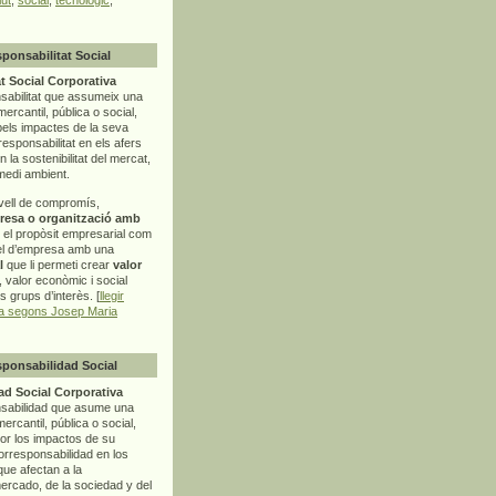
sponsabilitat Social
t Social Corporativa
sabilitat que assumeix una
mercantil, pública o social,
pels impactes de la seva
rresponsabilitat en els afers
la sostenibilitat del mercat,
 medi ambient.
vell de compromís,
resa o organització amb
t el propòsit empresarial com
el d’empresa amb una
l
que li permeti crear
valor
r, valor econòmic i social
ls grups d’interès. [
llegir
ia segons Josep Maria
sponsabilidad Social
d Social Corporativa
nsabilidad que asume una
ercantil, pública o social,
por los impactos de su
corresponsabilidad en los
ue afectan a la
mercado, de la sociedad y del