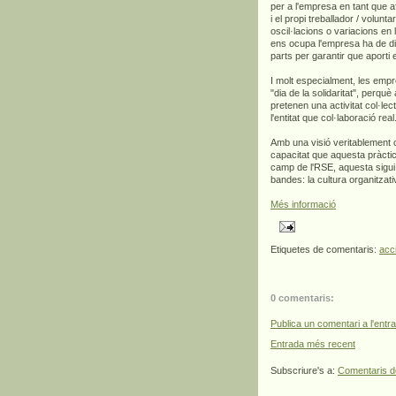
per a l'empresa en tant que af
i el propi treballador / volunt
oscil·lacions o variacions en
ens ocupa l'empresa ha de di
parts per garantir que aporti e
I molt especialment, les emp
"dia de la solidaritat", perq
pretenen una activitat col·le
l'entitat que col·laboració real
Amb una visió veritablement c
capacitat que aquesta pràctica
camp de l'RSE, aquesta sigui
bandes: la cultura organitzativa
Més informació
Etiquetes de comentaris:
acci
0 comentaris:
Publica un comentari a l'entr
Entrada més recent
Subscriure's a:
Comentaris d