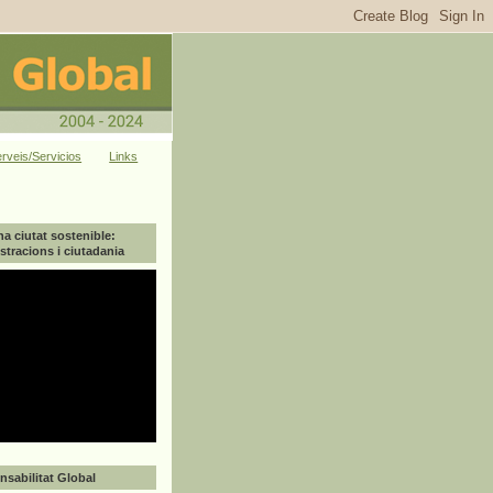
rveis/Servicios
Links
na ciutat sostenible:
tracions i ciutadania
sabilitat Global