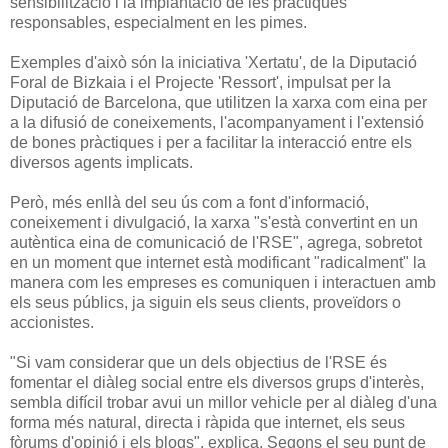
sensibilització i la implantació de les pràctiques
responsables, especialment en les pimes.
Exemples d'això són la iniciativa 'Xertatu', de la Diputació
Foral de Bizkaia i el Projecte 'Ressort', impulsat per la
Diputació de Barcelona, que utilitzen la xarxa com eina per
a la difusió de coneixements, l'acompanyament i l'extensió
de bones pràctiques i per a facilitar la interacció entre els
diversos agents implicats.
Però, més enllà del seu ús com a font d'informació,
coneixement i divulgació, la xarxa "s'està convertint en un
autèntica eina de comunicació de l'RSE", agrega, sobretot
en un moment que internet està modificant "radicalment" la
manera com les empreses es comuniquen i interactuen amb
els seus públics, ja siguin els seus clients, proveïdors o
accionistes.
"Si vam considerar que un dels objectius de l'RSE és
fomentar el diàleg social entre els diversos grups d'interès,
sembla difícil trobar avui un millor vehicle per al diàleg d'una
forma més natural, directa i ràpida que internet, els seus
fòrums d'opinió i els blogs", explica. Segons el seu punt de