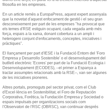
filosofia en les empreses.
En un article remès a EuropaPress, aquest expert assenyala
que la novetat d'aquest enfocament de gestió i el seu gran
desconeixement per part de les empreses "ha provocat que
els temes d'RSE estiguin ocupant, cada vegada amb més
força, espais a la xarxa, donant cobertura a un ampli i
heterogeni conjunt d'enfocaments, conceptes, iniciatives i
pràctiques".
El llançament per part d'IESE i la Fundació Entorn del 'Foro
Empresa y Desarrollo Sostenible' o el desenvolupament del
butlletí electrònic 'Ecores' per part de la Fundació Ecologia i
Desenvolupament (ECODES), --el primer a Espanya a
tractar assumptes relacionats amb la RSE--, van ser algunes
de les iniciatives pioneres.
Altres portals, promoguts pel sector privat, com el Club
d'Excel·lència en Sostenibilitat, el Foro de Reputación
Corporativa, Forética, la Fundación Empresa y Sociedad o
espais impulsats per organitzacions socials com
l'Observatori de l'RSC (OBRSC), van continuar després