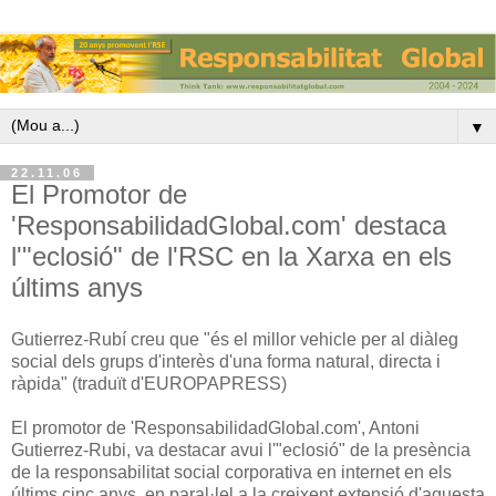
▼
22.11.06
El Promotor de
'ResponsabilidadGlobal.com' destaca
l'"eclosió" de l'RSC en la Xarxa en els
últims anys
Gutierrez-Rubí creu que "és el millor vehicle per al diàleg
social dels grups d'interès d'una forma natural, directa i
ràpida" (traduït d'EUROPAPRESS)
El promotor de 'ResponsabilidadGlobal.com', Antoni
Gutierrez-Rubi, va destacar avui l'"eclosió" de la presència
de la responsabilitat social corporativa en internet en els
últims cinc anys, en paral·lel a la creixent extensió d'aquesta