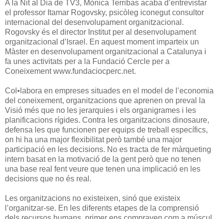
A la Nit al Dia de TV3, Mònica Terribas acaba d’entrevistar
el professor Itamar Rogovsky, psicòleg iconegut consultor
internacional del desenvolupament organitzacional.
Rogovsky és el director Institut per al desenvolupament
organitzacional d’Israel. En aquest moment imparteix un
Màster en desenvolupament organitzacional a Catalunya i
fa unes activitats per a la Fundació Cercle per a
Coneixement www.fundaciocperc.net.
Col•labora en empreses situades en el model de l’economia
del coneixement, organitzacions que aprenen on preval la
Visió més que no les jerarquies i els organigrames i les
planificacions rígides. Contra les organitzacions dinosaure,
defensa les que funcionen per equips de treball específics,
on hi ha una major flexibilitat però també una major
participació en les decisions. No es tracta de fer màrqueting
intern basat en la motivació de la gent però que no tenen
una base real fent veure que tenen una implicació en les
decisions que no és real.
Les organitzacions no existeixen, sinó que existeix
l’organitzar-se. En les diferents etapes de la comprensió
dels recursos humans, primer ens compraven com a múscul.