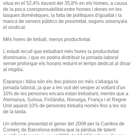
situa en el 52,4% davant del 35,8% en els homes, a causa
de la poca coresponsabilitat entre homes i dones en les
tasques domèstiques, la falta de polítiques d'igualtat i la
manca de serveis públics de proximitat, segons assenyala
el sindicat.
Més hores de treball, menys productivitat
L'estudi recull que treballant més hores la productivitat
disminueix, i que es podria distribuir la jornada laboral
sense prolongar els horaris reduint el temps dedicat al dinar
al migdia.
Espanya i Itàlia són els dos països on més s'allarga la
jornada laboral, ja que a les vuit del vespre al voltant d'un
10% de les persones encara estan treballant, mentre que a
Alemanya, Suïssa, Finlàndia, Noruega, França i el Regne
Unit aquest 10% de persones treballa només fins a les sis
de la tarda.
Un informe presentat el gener del 2008 per la Cambra de
Comerç de Barcelona estima que la pèrdua de talent