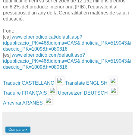
qualificat femení va ser el 2006 de 12.152 milions d'euros,
un 6,2% del producte interior brut (PIB), l'equivalent al
pressupost d'un any de la Generalitat en matèries de salut i
educació.
Font:
[ca]
www.elperiodico.cat/default.asp?
idpublicacio_PK=46&idioma=CAS&idnoticia_PK=519043&i
dseccio_PK=1009&h=080616
[es]
www.elperiodico.com/default.asp?
idpublicacio_PK=46&idioma=CAS&idnoticia_PK=519043&i
dseccio_PK=1009&h=080616
Traducir CASTELLANO
Translate ENGLISH
Traduire FRANÇAIS
Übersetzen DEUTSCH
Arrevirar ARANÉS
Comparteix