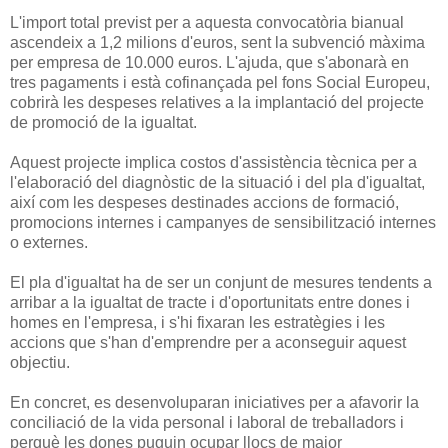
L'import total previst per a aquesta convocatòria bianual
ascendeix a 1,2 milions d'euros, sent la subvenció màxima
per empresa de 10.000 euros. L'ajuda, que s'abonarà en
tres pagaments i està cofinançada pel fons Social Europeu,
cobrirà les despeses relatives a la implantació del projecte
de promoció de la igualtat.
Aquest projecte implica costos d'assistència tècnica per a
l'elaboració del diagnòstic de la situació i del pla d'igualtat,
així com les despeses destinades accions de formació,
promocions internes i campanyes de sensibilització internes
o externes.
El pla d'igualtat ha de ser un conjunt de mesures tendents a
arribar a la igualtat de tracte i d'oportunitats entre dones i
homes en l'empresa, i s'hi fixaran les estratègies i les
accions que s'han d'emprendre per a aconseguir aquest
objectiu.
En concret, es desenvoluparan iniciatives per a afavorir la
conciliació de la vida personal i laboral de treballadors i
perquè les dones puguin ocupar llocs de major