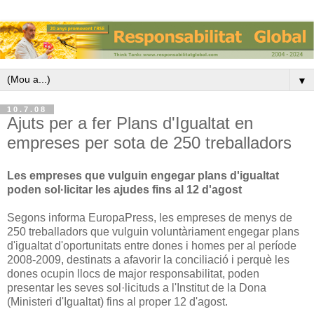
▼
10.7.08
Ajuts per a fer Plans d'Igualtat en
empreses per sota de 250 treballadors
Les empreses que vulguin engegar plans d'igualtat
poden sol·licitar les ajudes fins al 12 d'agost
Segons informa EuropaPress, les empreses de menys de
250 treballadors que vulguin voluntàriament engegar plans
d'igualtat d'oportunitats entre dones i homes per al període
2008-2009, destinats a afavorir la conciliació i perquè les
dones ocupin llocs de major responsabilitat, poden
presentar les seves sol·licituds a l'Institut de la Dona
(Ministeri d'Igualtat) fins al proper 12 d'agost.