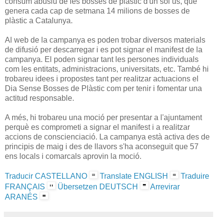
consum abusiu de les bosses de plàstic d'un sòl ús, que
genera cada cap de setmana 14 milions de bosses de
plàstic a Catalunya.
Al web de la campanya es poden trobar diversos materials
de difusió per descarregar i es pot signar el manifest de la
campanya. El poden signar tant les persones individuals
com les entitats, administracions, universitats, etc. També hi
trobareu idees i propostes tant per realitzar actuacions el
Dia Sense Bosses de Plàstic com per tenir i fomentar una
actitud responsable.
A més, hi trobareu una moció per presentar a l'ajuntament
perquè es comprometi a signar el manifest i a realitzar
accions de conscienciació. La campanya està activa des de
principis de maig i des de llavors s'ha aconseguit que 57
ens locals i comarcals aprovin la moció.
Traducir CASTELLANO
Translate ENGLISH
Traduire
FRANÇAIS
Übersetzen DEUTSCH
Arrevirar
ARANÉS