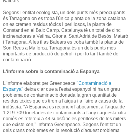
Balears.
Segons l'entitat ecologista, un dels punts més preocupants
és Tarragona on es troba l'única planta de la zona catalana
on es cremen residus tòxics i perillosos, la planta de
Constantí en el Baix Camp. Catalunya té un total de cinc
incineradoras a Veilha, Girona, Sant Adrià de Besòs, Mataró
i Tarragona. A les illas Balears es troba també la planta de
Son Reus a Mallorca. Tarragona és un dels punts més
importants de producció de petroli i per lo tant també de
contaminació.
L'informe sobre la contaminació a Espanya
L'informe elaborat per Greenpeace
"Contaminació a
Espanya"
deixa clar que a l'estat espanyol hi ha un greu
problema de contaminació donada la gran quantitat de
residus tòxics que es tiren a l'aigua i a l'aire a causa de la
indústria. "A Espanya es reconeix l'abocament a l'aigua de
1.219.709 tonelades de contaminants a l'any i aquesta xifra
només es refereix a 44 substàncies perilloses de les milers
que existeixen," informa Greenpeace. Segons l'entitat un
dels grans problemes en la resolució d'aquest problema