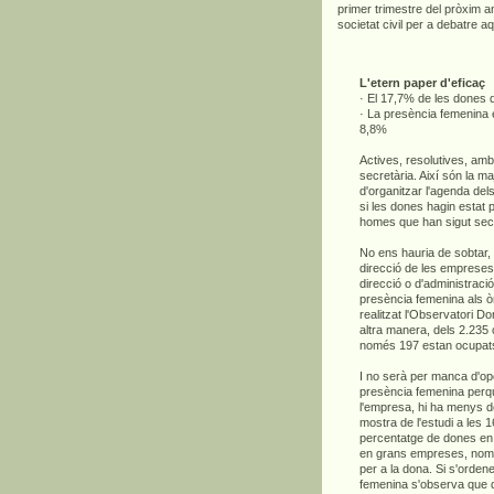
primer trimestre del pròxim an
societat civil per a debatre a
L'etern paper d'eficaç
· El 17,7% de les dones 
· La presència femenina 
8,8%
Actives, resolutives, amb
secretària. Així són la m
d'organitzar l'agenda dels
si les dones hagin estat
homes que han sigut secret
No ens hauria de sobtar,
direcció de les empreses 
direcció o d'administraci
presència femenina als ò
realitzat l'Observatori 
altra manera, dels 2.235
només 197 estan ocupats
I no serà per manca d'op
presència femenina perq
l'empresa, hi ha menys d
mostra de l'estudi a les
percentatge de dones en
en grans empreses, només
per a la dona. Si s'orde
femenina s'observa que de