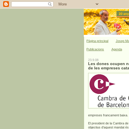
Pàgina principal
Josep Ma
Publicacions
Agenda
23.9.08
Les dones ocupen no
de les empreses cat
empreses francament baixa.
El president de la Cambra de
objectius d'aquest mandat és 