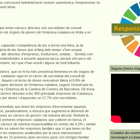
y convocarà l'administració central i autonòmica, l'empresariat i la
quest tema.
que tenen càrrecs directius són secretàries de consell
en els òrgans de govern de l'empresa catalana es limita a un
 capacitat i competència de dur a terme una feina, la de
ajoria de les dones que al llarg dels temps s'han ocupat
 alts directius d'empreses, institucions, entitats... Sembla com
 predestinades a assumir aquesta tasca, perquè són pocs els
aris, tot i que n'han existit i alguns de molt influents.
Seguiu [mots res
 doncs, que on hi ha més presència femenina en els òrgans de
catalanes sigui en el càrrec de secretària del consell de
ó. Aquest col·lectiu de dones executives lidera el 8,8% de
rgans decisoris de l'empresa catalana, segons l'estudi que ha
Dona i Empresa de la Cambra de Comerç de Barcelona. Dit d'una
 càrrecs directius a les 400 principals empreses de Catalunya,
 per dones i d'aquestes un 17,7% són secretàries.
ortunitats que tenen les empreses d'incrementar aquesta
uè, paradoxalment, a mesura que augmenta la dimensió de
ones en càrrecs de govern i de màxima decisió. Reduint la
 16 primeres empreses catalanes que cotitzen en borsa, el
 càrrecs de màxima responsabilitat és només del 4,2% i, també
 se salven les empreses familiars que sí que tenen un lloc
Creador de contin
nen les empreses analitzades per la seva representació
reconegut a Llist
 les 15 primeres dues terceres parts són d'origen familiar.