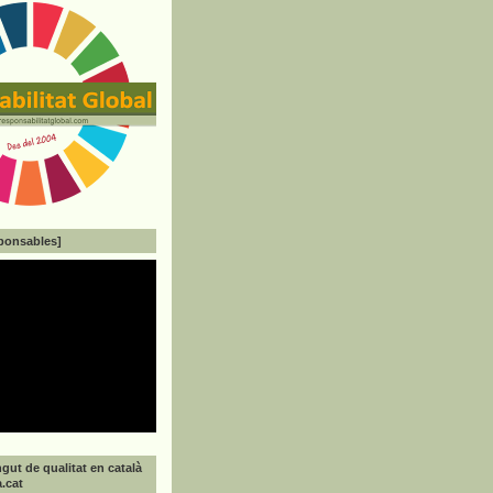
ponsables]
gut de qualitat en català
a.cat