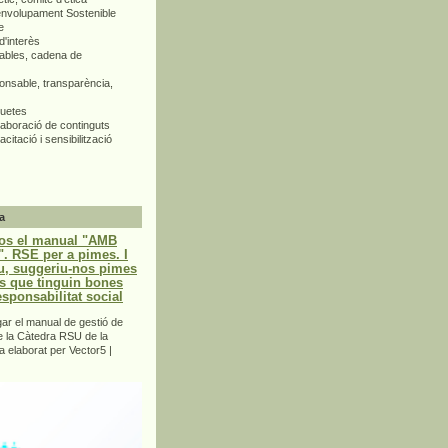
envolupament Sostenible
e
d'interès
bles, cadena de
nsable, transparència,
quetes
aboració de continguts
citació i sensibilització
a
os el manual "AMB
 RSE per a pimes. I
u, suggeriu-nos pimes
s que tinguin bones
esponsabilitat social
r el manual de gestió de
e la Càtedra RSU de la
a elaborat per Vector5 |