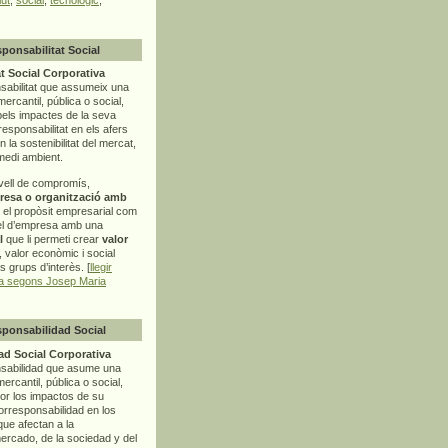
sponsabilitat Social
t Social Corporativa
sabilitat que assumeix una
mercantil, pública o social,
pels impactes de la seva
rresponsabilitat en els afers
la sostenibilitat del mercat,
 medi ambient.
vell de compromís,
resa o organització amb
t el propòsit empresarial com
el d’empresa amb una
l
que li permeti crear
valor
r, valor econòmic i social
ls grups d’interès. [
llegir
ia segons Josep Maria
sponsabilidad Social
d Social Corporativa
nsabilidad que asume una
ercantil, pública o social,
por los impactos de su
corresponsabilidad en los
ue afectan a la
mercado, de la sociedad y del