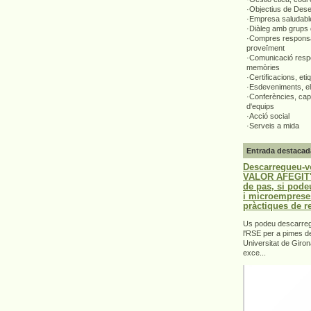
·Objectius de Des
·Empresa saludabl
·Diàleg amb grups 
·Compres responsa
proveïment
·Comunicació respo
memòries
·Certificacions, eti
·Esdeveniments, el
·Conferències, capa
d'equips
·Acció social
·Serveis a mida
Entrada destacad
Descarregueu-v
VALOR AFEGIT".
de pas, si pode
i microemprese
pràctiques de r
Us podeu descarrega
l'RSE per a pimes d
Universitat de Giron
exce...