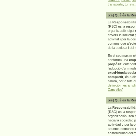
transports
,
turístic.
[ca] Què és la Re
La
Responsabilita
(RSC) és la respon
organització, sigui 
envers la societat 
activitat i per la co
comuns que afecten 
de la societat i del
En el seu màxim ni
conforma una
emp
propòsit
, entenen
l’adopció d’un mod
excel·lència socia
compartit
, és a di
alhora, per a tots e
definició més àmpl
Canyelles
]
[es] Qué es la Re
La
Responsabilida
(RSC) es la respo
organización, sea m
hacia la sociedad 
actividad y por la 
asuntos comunes q
sostenibilidad del 