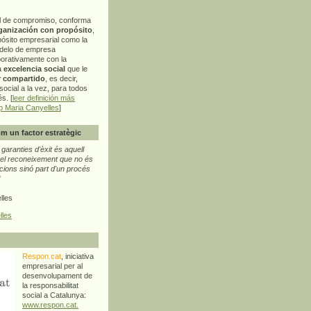
l de compromiso, conforma
ganización con propósito
,
pósito empresarial como la
delo de empresa
orativamente con la
a
excelencia social
que le
r compartido
, es decir,
ocial a la vez, para todos
s. [
leer definición más
p Maria Canyelles
]
m un factor estratègic
aranties d'èxit és aquell
l reconeixement que no és
cions sinó part d'un procés
"
lles
lles
Respon.cat
, iniciativa
empresarial per al
desenvolupament de
la responsabilitat
social a Catalunya:
www.respon.cat.