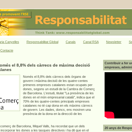
ria Canyelles
Responsabilitat Global
Canals
Canal RSA
Newsletter
Se
Contacte
Contribuir a fer u
més el 8,8% dels càrrecs de màxima decisió
empreses, adminis
alanes
Només el 8,8% dels càrrecs dels òrgans de
govern i màxima decisió de les quatre-centes
primeres empreses catalanes estan ocupats per
dones, segons un estudi de la Cambra de Comerç
de Barcelona. L'estudi, titulat "La presència de les
dones en el món empresarial català", indica que el
70% de les quatre-centes principals empreses
catalanes no té cap dona en els màxims càrrecs
de govern. Les dades, doncs, ens mostren una
presència de la dona en la direcció de les
 comerç de Barcelona, Miquel Valls, ha recordat que un dels
20 anys de Respon
incorporar les dones a les tasques directives i ha dit que en el