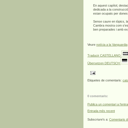
En aquest capítol, destac
dedicada a la construcció 
estan ocupats per dones
Sense caure en tòpics, la 
Cambra mostra com s'està
ben preparades i amb expe
Veure
notícia a la Vanguardia
Traducir CASTELLANO
Übersetzen DEUTSCH
Etiquetes de comentaris:
cat
0 comentaris:
Publica un comentari a l'entr
Entrada més recent
Subscriure's a:
Comentaris d