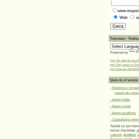
www.respons
Web
w
Translate · Traduc
Powered by
[es] Ver sólo los escri
[en] Only posts in Eng
[oc] Arrevirar ARANÉS
Quin és el vostre 
- Empresa o organi
suport de cons
- Agent públic
- Agent social
- Agent acadèmic
- Ciutadà/ana inter
També us pot intere
sector d'activitat:
a
cultural
,
detallista
,
financer
,
mèdia
,
sa