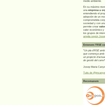
medio ambiente.
En su máximo nive
una
empresa u or
entendiendo el pro
adopción de un mo
comprometida corp
sociedad y con un
permite crear
valo
valor económico y s
los grupos de interé
amplia según Jose
Entenem l'RSE co
"
Un pla d'RSE amb g
que comença amb e
un projecte d'actua
de gestió del canvi
Josep Maria Canye
Tuits de @jmcanye
Recomanem