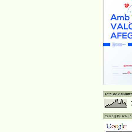
Total de visualit
Cerca || Busca || 