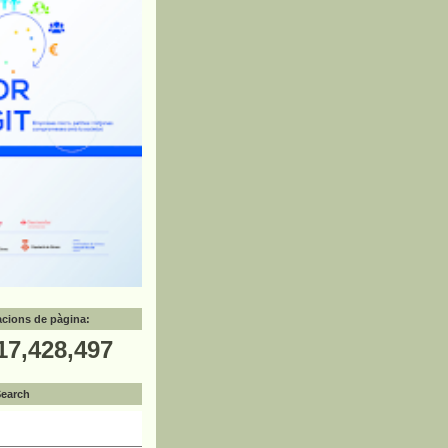
zacions de pàgina:
17,428,497
Search