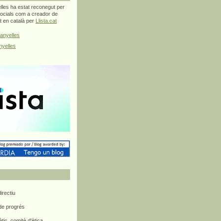
les ha estat reconegut per
ocials com a creador de
at en català per
Llista.cat
anyelles
yelles
rectiu
 de progrés
ètic, comitè d'ètica