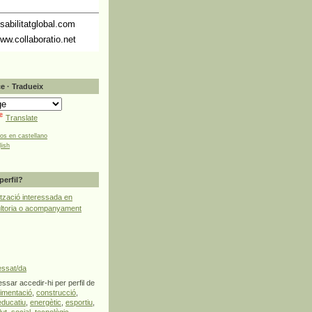
abilitatglobal.com
ww.collaboratio.net
e · Tradueix
Translate
tos en castellano
lish
perfil?
tzació interessada en
ultoria o acompanyament
essat/da
ssar accedir-hi per perfil de
limentació
,
construcció
,
educatiu
,
energètic
,
esportiu
,
lut
,
social
,
tecnològic
,