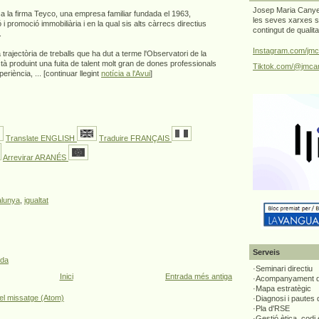
Josep Maria Canyel
a la firma Teyco, una empresa familiar fundada el 1963,
les seves xarxes s
i promoció immobiliària i en la qual sis alts càrrecs directius
contingut de qualit
.
Instagram.com/jmc
trajectòria de treballs que ha dut a terme l'Observatori de la
 produint una fuita de talent molt gran de dones professionals
Tiktok.com/@jmcan
riència, ... [continuar llegint
notícia a l'Avui
]
Translate ENGLISH
Traduire FRANÇAIS
Arrevirar ARANÉS
alunya
,
igualtat
Serveis
ada
·Seminari directiu
Inici
Entrada més antiga
·Acompanyament di
·Mapa estratègic
el missatge (Atom)
·Diagnosi i pautes
·Pla d'RSE
·Gestió ètica, codi 