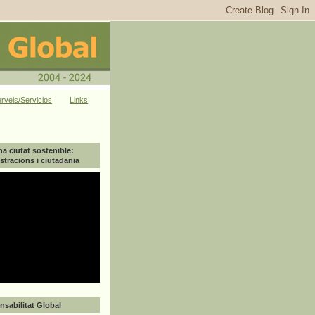
rveis/Servicios
Links
na ciutat sostenible:
tracions i ciutadania
sabilitat Global