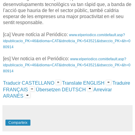
desenvolupaments tecnològics va tan ràpid que, a banda de
l'acció que hauria de fer el sector públic, també caldria
esperar de les empreses una major proactivitat en el seu
sentit responsable.
[ca] Veure notícia al Periódico:
www.elperiodico.com/default.asp?
idpublicacio_PK=46&idioma=CAT&idnoticia_PK=543521&idseccio_PK=&h=0
80914
[es] Ver noticia en el Periódico:
www.elperiodico.com/default.asp?
idpublicacio_PK=46&idioma=CAT&idnoticia_PK=543521&idseccio_PK=&h=0
80914
Traducir CASTELLANO
Translate ENGLISH
Traduire
FRANÇAIS
Übersetzen DEUTSCH
Arrevirar
ARANÉS
Comparteix