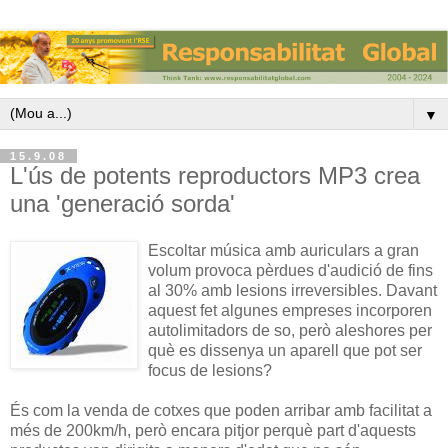
▼
15.9.08
L'ús de potents reproductors MP3 crea
una 'generació sorda'
Escoltar música amb auriculars a gran
volum provoca pèrdues d'audició de fins
al 30% amb lesions irreversibles. Davant
aquest fet algunes empreses incorporen
autolimitadors de so, però aleshores per
què es dissenya un aparell que pot ser
focus de lesions?
És com la venda de cotxes que poden arribar amb facilitat a
més de 200km/h, però encara pitjor perquè part d'aquests