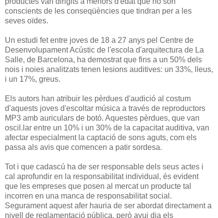
productes van dirigits a menors d'edat que no són
conscients de les conseqüències que tindran per a les
seves oïdes.
Un estudi fet entre joves de 18 a 27 anys pel Centre de
Desenvolupament Acústic de l'escola d'arquitectura de La
Salle, de Barcelona, ha demostrat que fins a un 50% dels
nois i noies analitzats tenen lesions auditives: un 33%, lleus,
i un 17%, greus.
Els autors han atribuir les pèrdues d'audició al costum
d'aquests joves d'escoltar música a través de reproductors
MP3 amb auriculars de botó. Aquestes pèrdues, que van
oscil.lar entre un 10% i un 30% de la capacitat auditiva, van
afectar especialment la captació de sons aguts, com els
passa als avis que comencen a patir sordesa.
Tot i que cadascú ha de ser responsable dels seus actes i
cal aprofundir en la responsabilitat individual, és evident
que les empreses que posen al mercat un producte tal
incorren en una manca de responsabilitat social.
Segurament aquest afer hauria de ser abordat directament a
nivell de reglamentació pública, però avui dia els