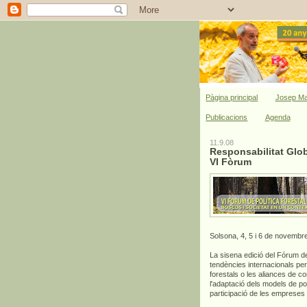
Pàgina principal
Josep Ma
Publicacions
Agenda
11.9.08
Responsabilitat Globa
VI Fòrum
Solsona, 4, 5 i 6 de novembr
La sisena edició del Fórum de
tendències internacionals per
forestals o les aliances de co
l'adaptació dels models de polí
participació de les empreses 