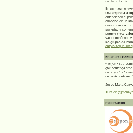
medio ambiente.
En su máximo nive
una
empresa u or
entendiendo el pro
adopción de un mo
comprometida corp
sociedad y con un
permite crear
valo
valor económico y s
los grupos de interé
amplia según Jose
Entenem l'RSE co
"
Un pla d'RSE amb g
que comença amb e
un projecte d'actua
de gestió del canvi
Josep Maria Canye
Tuits de @jmcanye
Recomanem