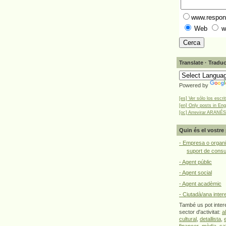
www.respons
Web
w
Translate · Traduc
Powered by
[es] Ver sólo los escri
[en] Only posts in Eng
[oc] Arrevirar ARANÉS
Quin és el vostre 
- Empresa o organi
suport de cons
- Agent públic
- Agent social
- Agent acadèmic
- Ciutadà/ana inter
També us pot intere
sector d'activitat:
a
cultural
,
detallista
,
financer
,
mèdia
,
sa