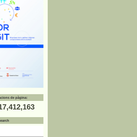
zacions de pàgina:
17,412,163
Search