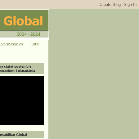
rveis/Servicios
Links
na ciutat sostenible:
tracions i ciutadania
sabilitat Global