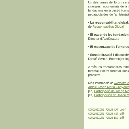
Un dels temes del fòrum ser
sinèrgies i oportunitats de l
fundacions en la gestió i cons
pedagogia des de l'ambiental
•
La responsabilitat global
de
Responsabilitat Global
•
El paper de les fundacion
Director d'Acciónatura
•
El mecenatge de l'empres
•
Sensibilització i discursi
Divisió Switch, Boehringer In
A més, es tractaran tres teme
forestal; Sector forestal, soci
propietat
Més informació a:
www.ctfc.e
Article Josep Maria Canyelle
[ca]
Participació de Josep Ma
[es]
Participación de Josep M
CONCLUSIONS FORUM CAT .pdf
CONCLUSIONS FORUM CST.pdf
CONCLUSIONS FORUM ENG.pdf