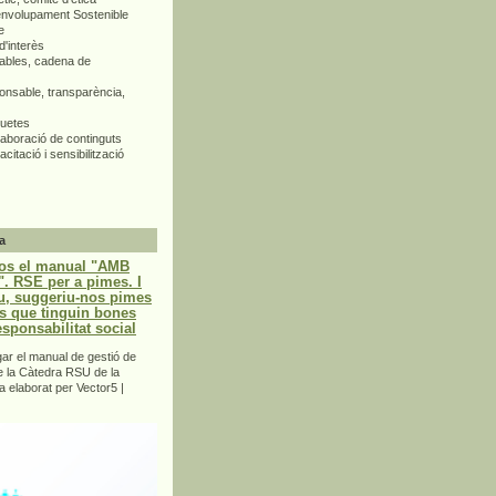
envolupament Sostenible
e
d'interès
bles, cadena de
nsable, transparència,
quetes
aboració de continguts
citació i sensibilització
a
os el manual "AMB
 RSE per a pimes. I
u, suggeriu-nos pimes
s que tinguin bones
esponsabilitat social
r el manual de gestió de
e la Càtedra RSU de la
a elaborat per Vector5 |