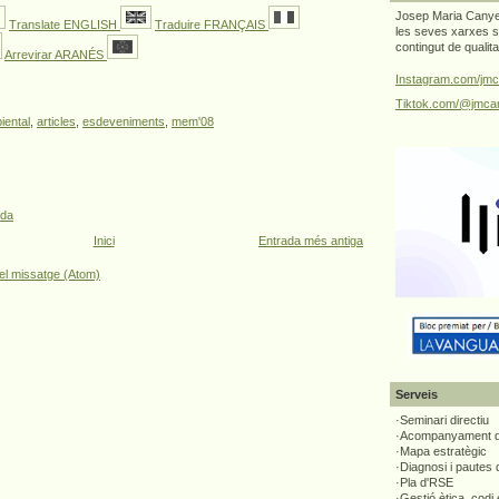
Josep Maria Canyel
Translate ENGLISH
Traduire FRANÇAIS
les seves xarxes s
contingut de qualit
Arrevirar ARANÉS
Instagram.com/jmc
Tiktok.com/@jmcan
iental
,
articles
,
esdeveniments
,
mem'08
ada
Inici
Entrada més antiga
el missatge (Atom)
Serveis
·Seminari directiu
·Acompanyament di
·Mapa estratègic
·Diagnosi i pautes
·Pla d'RSE
·Gestió ètica, codi 