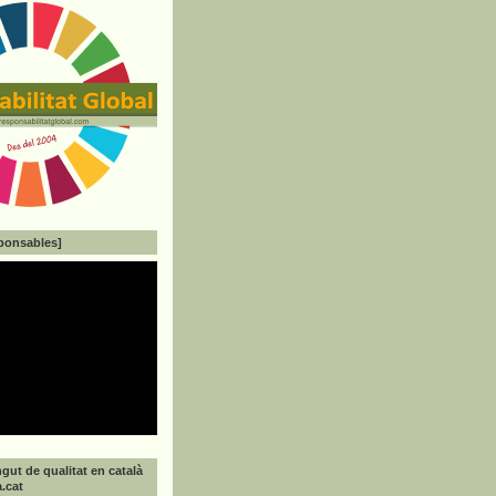
ponsables]
gut de qualitat en català
a.cat