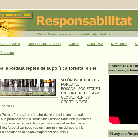
ria Canyelles
Responsabilitat Global
Canals
Canal RSA
Newsletter
Se
Contacte
Contribuir a fer u
l abordarà reptes de la política forestal en el
empreses, adminis
VI FÒRUM DE POLÍTICA
FORESTAL
BOSCOS I SOCIETAT EN
UN CONTEXT DE CANVI
GLOBAL: REPTES I
OPORTUNITATS
e de 2008
 Política Forestal pretén abordar des de les més actuals
 a la promoció de l'ús sostenible i responsable dels productes
municació per enfortir la projecció social del sector, fins a
tica forestal als nous reptes i oportunitats del sector i la
i la societat en el desenvolupament sostenible.
20 anys de Respon