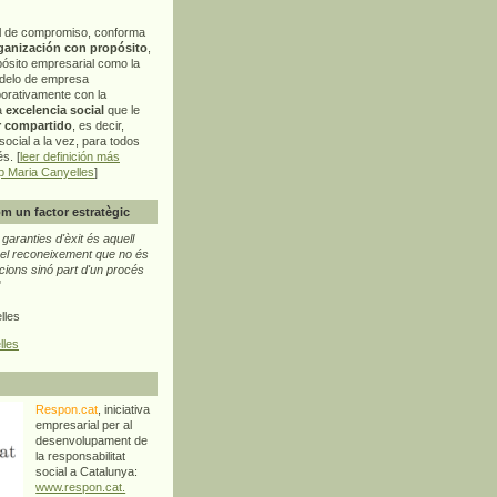
l de compromiso, conforma
ganización con propósito
,
pósito empresarial como la
delo de empresa
orativamente con la
a
excelencia social
que le
r compartido
, es decir,
ocial a la vez, para todos
s. [
leer definición más
p Maria Canyelles
]
m un factor estratègic
aranties d'èxit és aquell
l reconeixement que no és
cions sinó part d'un procés
"
lles
lles
Respon.cat
, iniciativa
empresarial per al
desenvolupament de
la responsabilitat
social a Catalunya:
www.respon.cat.