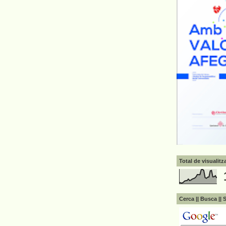
Total de visualit
Cerca || Busca || 