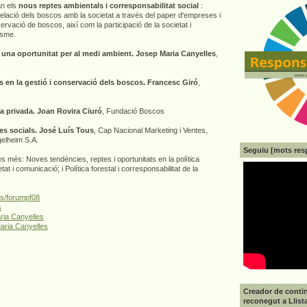
an els
nous reptes ambientals i corresponsabilitat social
:
a relació dels boscos amb la societat a través del paper d'empreses i
ervació de boscos, així com la participació de la societat i
isme.
, una oportunitat per al medi ambient. Josep Maria Canyelles
,
s en la gestió i conservació dels boscos. Francesc Giró
,
a privada. Joan Rovira Ciuró
, Fundació Boscos
ves socials. José Luís Tous
, Cap Nacional Marketing i Ventes,
gelheim S.A.
Seguiu [mots res
s més: Noves tendències, reptes i oportunitats en la política
etat i comunicació; i Política forestal i corresponsabilitat de la
s/forumpf08
s
ria Canyelles
aria Canyelles
Creador de contin
reconegut a Llist