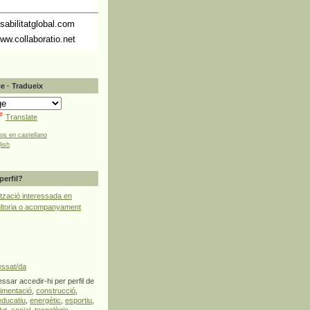
abilitatglobal.com
ww.collaboratio.net
e · Tradueix
Translate
tos en castellano
lish
perfil?
tzació interessada en
ultoria o acompanyament
essat/da
ssar accedir-hi per perfil de
limentació
,
construcció
,
educatiu
,
energètic
,
esportiu
,
lut
,
social
,
tecnològic
,