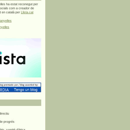
les ha estat reconegut per
ocials com a creador de
at en català per
Llista.cat
anyelles
yelles
rectiu
 de progrés
ètic, comitè d'ètica