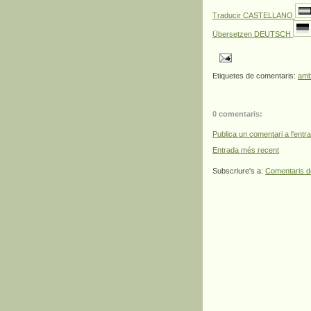
Traducir CASTELLANO
Übersetzen DEUTSCH
Etiquetes de comentaris:
amb
0 comentaris:
Publica un comentari a l'entr
Entrada més recent
Subscriure's a:
Comentaris d