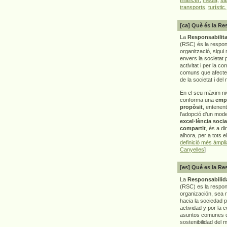
transports
,
turístic.
[ca] Què és la Re
La
Responsabilita
(RSC) és la respon
organització, sigui 
envers la societat 
activitat i per la co
comuns que afecten 
de la societat i del
En el seu màxim ni
conforma una
emp
propòsit
, entenen
l’adopció d’un mod
excel·lència socia
compartit
, és a di
alhora, per a tots e
definició més àmpl
Canyelles
]
[es] Qué es la Re
La
Responsabilida
(RSC) es la respo
organización, sea m
hacia la sociedad 
actividad y por la 
asuntos comunes q
sostenibilidad del 