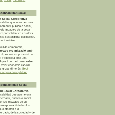
sponsabilitat Social
t Social Corporativa
sabilitat que assumeix una
mercantil, pública o social,
pels impactes de la seva
rresponsabilitat en els afers
la sostenibilitat del mercat,
 medi ambient.
vell de compromís,
resa o organització amb
t el propòsit empresarial com
el d’empresa amb una
l
que li permeti crear
valor
r, valor econòmic i social
ls grups d’interès. [
llegir
ia segons Josep Maria
sponsabilidad Social
d Social Corporativa
nsabilidad que asume una
ercantil, pública o social,
por los impactos de su
corresponsabilidad en los
ue afectan a la
mercado, de la sociedad y del