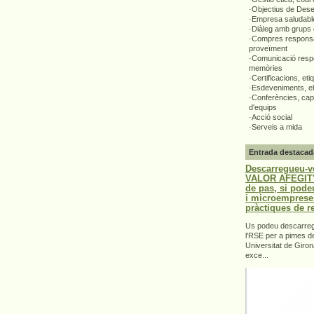
·Objectius de Des
·Empresa saludabl
·Diàleg amb grups 
·Compres responsa
proveïment
·Comunicació respo
memòries
·Certificacions, eti
·Esdeveniments, el
·Conferències, capa
d'equips
·Acció social
·Serveis a mida
Entrada destacad
Descarregueu-v
VALOR AFEGIT".
de pas, si pode
i microemprese
pràctiques de r
Us podeu descarrega
l'RSE per a pimes d
Universitat de Giron
exce...