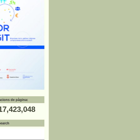
zacions de pàgina:
17,423,048
Search