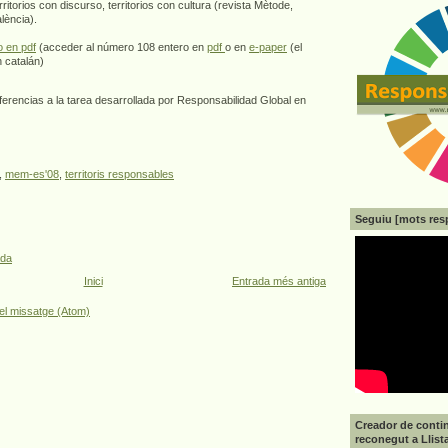
erritorios con discurso, territorios con cultura (revista Mètode,
lència).
o en pdf
(acceder al número 108 entero en
pdf
o en
e-paper
(el
n catalán)
erencias a la tarea desarrollada por Responsabilidad Global en
,
mem-es'08
,
territoris responsables
Seguiu [mots res
ada
Inici
Entrada més antiga
el missatge (Atom)
Creador de contin
reconegut a Llist