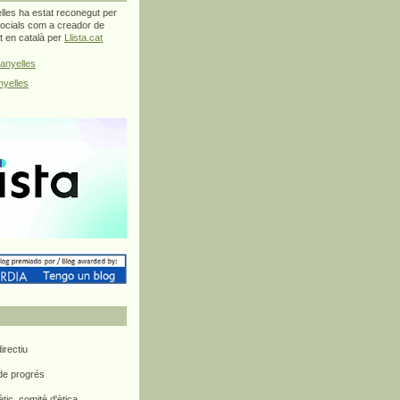
les ha estat reconegut per
ocials com a creador de
at en català per
Llista.cat
anyelles
yelles
rectiu
 de progrés
ètic, comitè d'ètica