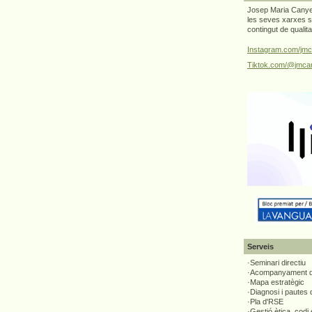
Josep Maria Canyel
les seves xarxes s
contingut de qualit
Instagram.com/jmc
Tiktok.com/@jmcan
Serveis
·Seminari directiu
·Acompanyament di
·Mapa estratègic
·Diagnosi i pautes
·Pla d'RSE
·Gestió ètica, codi 