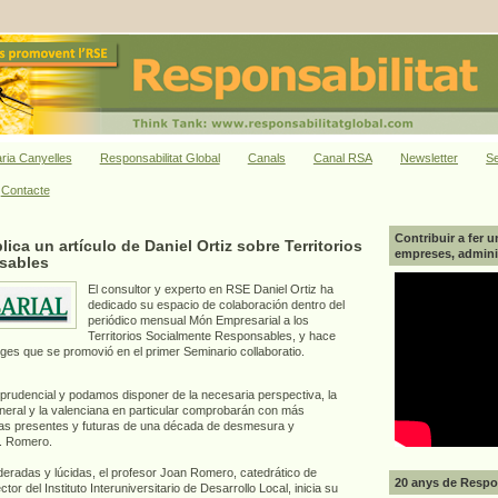
ria Canyelles
Responsabilitat Global
Canals
Canal RSA
Newsletter
Se
Contacte
Contribuir a fer u
ica un artículo de Daniel Ortiz sobre Territorios
empreses, adminis
sables
El consultor y experto en RSE Daniel Ortiz ha
dedicado su espacio de colaboración dentro del
periódico mensual Món Empresarial a los
Territorios Socialmente Responsables, y hace
itges que se promovió en el primer Seminario collaboratio.
rudencial y podamos disponer de la necesaria perspectiva, la
eral y la valenciana en particular comprobarán con más
ias presentes y futuras de una década de desmesura y
 J. Romero.
eradas y lúcidas, el profesor Joan Romero, catedrático de
20 anys de Respon
r del Instituto Interuniversitario de Desarrollo Local, inicia su