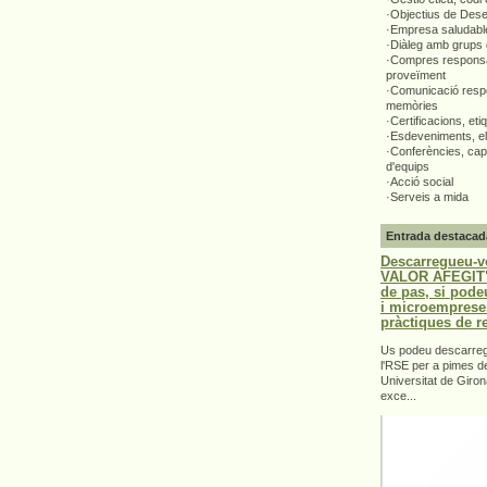
·Objectius de Des
·Empresa saludabl
·Diàleg amb grups 
·Compres responsa
proveïment
·Comunicació respo
memòries
·Certificacions, eti
·Esdeveniments, el
·Conferències, capa
d'equips
·Acció social
·Serveis a mida
Entrada destacad
Descarregueu-v
VALOR AFEGIT".
de pas, si pode
i microemprese
pràctiques de r
Us podeu descarrega
l'RSE per a pimes d
Universitat de Giron
exce...