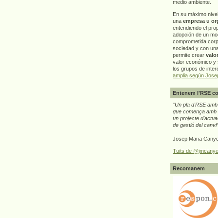
medio ambiente.
En su máximo nive
una
empresa u or
entendiendo el pro
adopción de un mo
comprometida corp
sociedad y con un
permite crear
valo
valor económico y s
los grupos de interé
amplia según Jose
Entenem l'RSE co
"
Un pla d'RSE amb g
que comença amb e
un projecte d'actua
de gestió del canvi
Josep Maria Canye
Tuits de @jmcanye
Recomanem