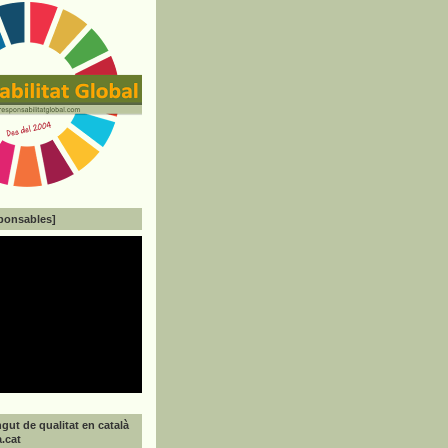
ponsables]
gut de qualitat en català
a.cat