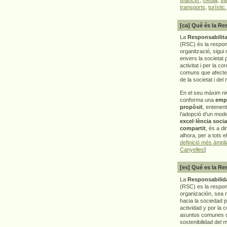
transports
,
turístic.
[ca] Què és la Re
La
Responsabilita
(RSC) és la respon
organització, sigui 
envers la societat 
activitat i per la co
comuns que afecten 
de la societat i del
En el seu màxim ni
conforma una
emp
propòsit
, entenen
l’adopció d’un mod
excel·lència socia
compartit
, és a di
alhora, per a tots e
definició més àmpl
Canyelles
]
[es] Qué es la Re
La
Responsabilida
(RSC) es la respo
organización, sea m
hacia la sociedad 
actividad y por la 
asuntos comunes q
sostenibilidad del 