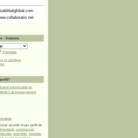
abilitatglobal.com
ww.collaboratio.net
e · Tradueix
Translate
tos en castellano
lish
perfil?
tzació interessada en
ultoria o acompanyament
essat/da
ssar accedir-hi per perfil de
limentació
,
construcció
,
educatiu
,
energètic
,
esportiu
,
lut
,
social
,
tecnològic
,