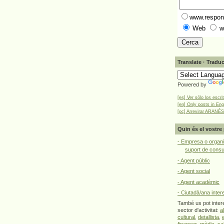
www.respons
Web
w
Translate · Traduc
Powered by
[es] Ver sólo los escri
[en] Only posts in Eng
[oc] Arrevirar ARANÉS
Quin és el vostre 
- Empresa o organi
suport de cons
- Agent públic
- Agent social
- Agent acadèmic
- Ciutadà/ana inter
També us pot intere
sector d'activitat:
a
cultural
,
detallista
,
financer
,
mèdia
,
sa