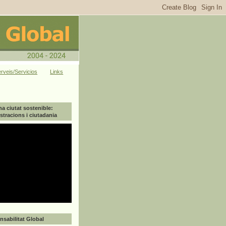
rveis/Servicios
Links
na ciutat sostenible:
tracions i ciutadania
sabilitat Global