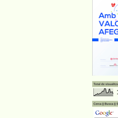
Total de visualit
Cerca || Busca || 