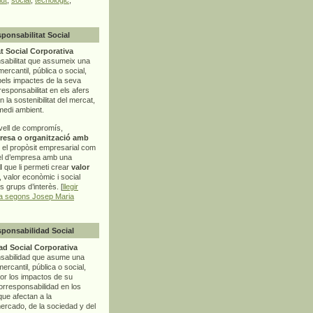
sponsabilitat Social
t Social Corporativa
sabilitat que assumeix una
mercantil, pública o social,
pels impactes de la seva
rresponsabilitat en els afers
la sostenibilitat del mercat,
 medi ambient.
vell de compromís,
resa o organització amb
t el propòsit empresarial com
el d’empresa amb una
l
que li permeti crear
valor
r, valor econòmic i social
ls grups d’interès. [
llegir
ia segons Josep Maria
sponsabilidad Social
d Social Corporativa
nsabilidad que asume una
ercantil, pública o social,
por los impactos de su
corresponsabilidad en los
ue afectan a la
mercado, de la sociedad y del