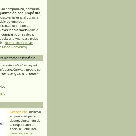
l de compromiso, conforma
ganización con propósito
,
pósito empresarial como la
delo de empresa
orativamente con la
a
excelencia social
que le
r compartido
, es decir,
ocial a la vez, para todos
s. [
leer definición más
p Maria Canyelles
]
m un factor estratègic
aranties d'èxit és aquell
l reconeixement que no és
cions sinó part d'un procés
"
lles
lles
Respon.cat
, iniciativa
empresarial per al
desenvolupament de
la responsabilitat
social a Catalunya:
www.respon.cat.