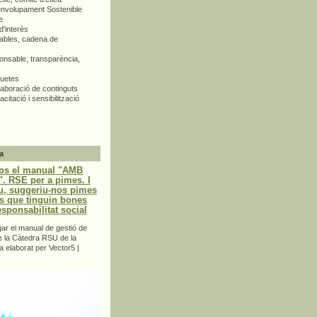
envolupament Sostenible
e
d'interès
bles, cadena de
nsable, transparència,
quetes
aboració de continguts
citació i sensibilització
a
os el manual "AMB
 RSE per a pimes. I
u, suggeriu-nos pimes
s que tinguin bones
esponsabilitat social
r el manual de gestió de
e la Càtedra RSU de la
a elaborat per Vector5 |