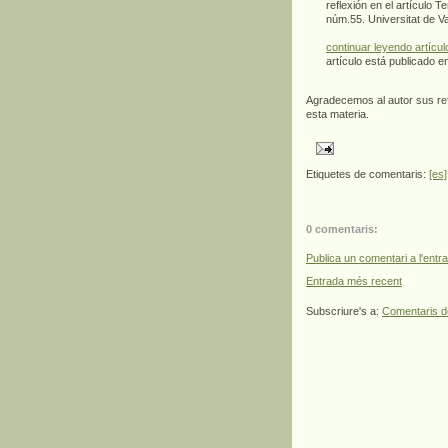
reflexión en el artículo T
núm.55. Universitat de Va
continuar leyendo artícul
artículo está publicado e
Agradecemos al autor sus ref
esta materia.
Etiquetes de comentaris:
[es]
0 comentaris:
Publica un comentari a l'entr
Entrada més recent
Subscriure's a:
Comentaris d