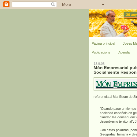
Pàgina principal
Josep Ma
Publicacions
Agenda
13.9.08
Món Empresarial publ
Socialmente Respon
referencia al Manifiesto de S
"Cuando pase un tiempo p
sociedad española en gen
claridad las consecuenc
desgobierno territorial",
Con estas palabras, pond
Geografía Humana y directo