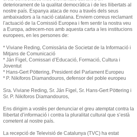
deteriorament de la qualitat democràtica i de les llibertats al
nostre país. Espanya ataca de nou a través dels seus
ambaixadors a la nació catalana. Enviem correus reclamant
l'actuació de la Comissió Europea i fem sentir la nostra veu
a Europa, adrecem-nos amb aquesta carta a les institucions
europees, en les persones de:
* Viviane Reding, Comissària de Societat de la Informació i
Mitjans de Comunicació
* Ján Figel, Comissari d’Educació, Formació, Cultura i
Joventut
* Hans-Gert Pöttering, President del Parlament Europeu
* P. Nikiforos Diamandouros, defensor del poble europeu
Sra. Viviane Reding, Sr. Ján Figel, Sr. Hans-Gert Pöttering i
Sr. P. Nikiforos Diamandouros,
Ens dirigim a vostès per denunciar el greu atemptat contra la
llibertat d’informació i contra la pluralitat cultural que s’està
cometent al nostre país.
La recepció de Televisió de Catalunya (TVC) ha estat