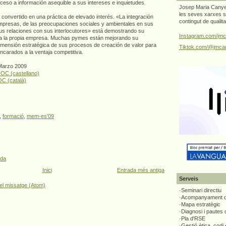
acceso a información asequible a sus intereses e inquietudes.
Josep Maria Canyel
les seves xarxes s
convertido en una práctica de elevado interés. «La integración
contingut de qualit
 empresas, de las preocupaciones sociales y ambientales en sus
us relaciones con sus interlocutores» está demostrando su
Instagram.com/jmc
ra la propia empresa. Muchas pymes están mejorando su
imensión estratégica de sus procesos de creación de valor para
Tiktok.com/@jmcan
ncarados a la ventaja competitiva.
 Marzo 2009
UOC (castellano)
OC (català)
,
formació
,
mem-es'09
ada
Inici
Entrada més antiga
Serveis
el missatge (Atom)
·Seminari directiu
·Acompanyament di
·Mapa estratègic
·Diagnosi i pautes
·Pla d'RSE
·Gestió ètica, codi 