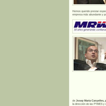
Hemos querido prestar espec
empresa más abundante y par
de
Josep Maria Canyelles, 
la dirección de las PYMES y