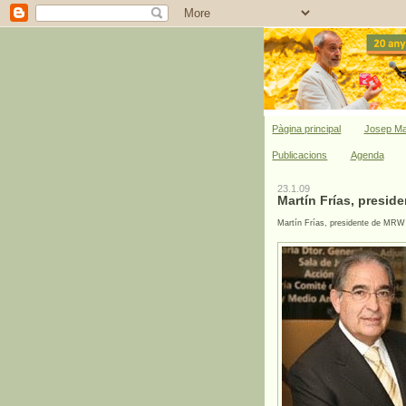
Pàgina principal
Josep Ma
Publicacions
Agenda
23.1.09
Martín Frías, presid
Martín Frías, presidente de MRW