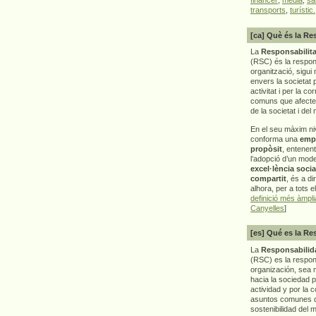
transports
,
turístic.
[ca] Què és la Re
La
Responsabilita
(RSC) és la respon
organització, sigui 
envers la societat 
activitat i per la co
comuns que afecten 
de la societat i del
En el seu màxim ni
conforma una
emp
propòsit
, entenen
l’adopció d’un mod
excel·lència socia
compartit
, és a di
alhora, per a tots e
definició més àmpl
Canyelles
]
[es] Qué es la Re
La
Responsabilida
(RSC) es la respo
organización, sea m
hacia la sociedad 
actividad y por la 
asuntos comunes q
sostenibilidad del 