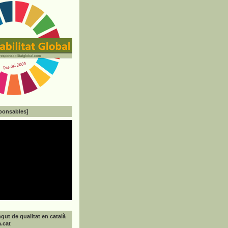
ponsables]
gut de qualitat en català
a.cat