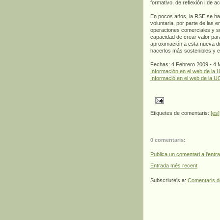
formativo, de reflexión i de 
En pocos años, la RSE se ha 
voluntaria, por parte de las
operaciones comerciales y s
capacidad de crear valor pa
aproximación a esta nueva d
hacerlos más sostenibles y e
Fechas: 4 Febrero 2009 - 4
Información en el web de la 
Informació en el web de la U
Etiquetes de comentaris:
[es]
0 comentaris:
Publica un comentari a l'entr
Entrada més recent
Subscriure's a:
Comentaris d