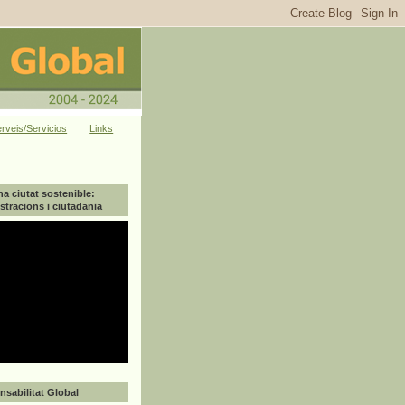
rveis/Servicios
Links
na ciutat sostenible:
tracions i ciutadania
sabilitat Global