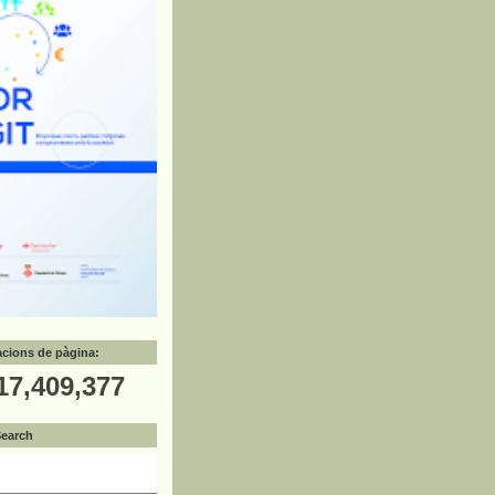
zacions de pàgina:
17,409,377
Search