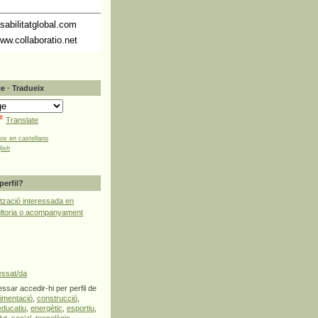
abilitatglobal.com
ww.collaboratio.net
e · Tradueix
Translate
tos en castellano
lish
perfil?
tzació interessada en
ultoria o acompanyament
essat/da
ssar accedir-hi per perfil de
limentació
,
construcció
,
educatiu
,
energètic
,
esportiu
,
lut
,
social
,
tecnològic
,