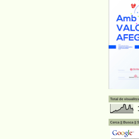
Total de visualit
Cerca || Busca || 