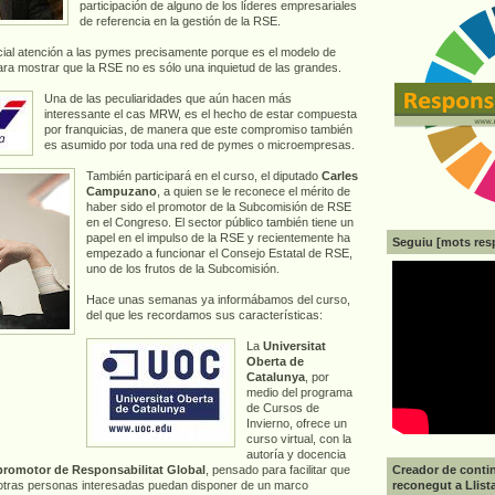
participación de alguno de los líderes empresariales
de referencia en la gestión de la RSE.
ial atención a las pymes precisamente porque es el modelo de
a mostrar que la RSE no es sólo una inquietud de las grandes.
Una de las peculiaridades que aún hacen más
interessante el cas MRW, es el hecho de estar compuesta
por franquicias, de manera que este compromiso también
es asumido por toda una red de pymes o microempresas.
También participará en el curso, el diputado
Carles
Campuzano
, a quien se le reconece el mérito de
haber sido el promotor de la Subcomisión de RSE
en el Congreso. El sector público también tiene un
papel en el impulso de la RSE y recientemente ha
Seguiu [mots res
empezado a funcionar el Consejo Estatal de RSE,
uno de los frutos de la Subcomisión.
Hace unas semanas ya informábamos del curso,
del que les recordamos sus características:
La
Universitat
Oberta de
Catalunya
, por
medio del programa
de Cursos de
Invierno, ofrece un
curso virtual, con la
autoría y docencia
Creador de contin
promotor de Responsabilitat Global
, pensado para facilitar que
reconegut a Llist
 otras personas interesadas puedan disponer de un marco