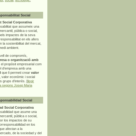
sponsabilitat Social
t Social Corporativa
sabilitat que assumeix una
mercantil, pública o social,
pels impactes de la seva
rresponsabilitat en els afers
la sostenibilitat del mercat,
 medi ambient.
vell de compromís,
resa o organització amb
t el propòsit empresarial com
el d’empresa amb una
l
que li permeti crear
valor
r, valor econòmic i social
ls grups d’interès. [
llegir
ia segons Josep Maria
sponsabilidad Social
d Social Corporativa
nsabilidad que asume una
ercantil, pública o social,
por los impactos de su
corresponsabilidad en los
ue afectan a la
mercado, de la sociedad y del