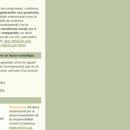
l de compromiso, conforma
ganización con propósito
,
pósito empresarial como la
delo de empresa
orativamente con la
a
excelencia social
que le
r compartido
, es decir,
ocial a la vez, para todos
s. [
leer definición más
p Maria Canyelles
]
m un factor estratègic
aranties d'èxit és aquell
l reconeixement que no és
cions sinó part d'un procés
"
lles
lles
Respon.cat
, iniciativa
empresarial per al
desenvolupament de
la responsabilitat
social a Catalunya:
www.respon.cat.