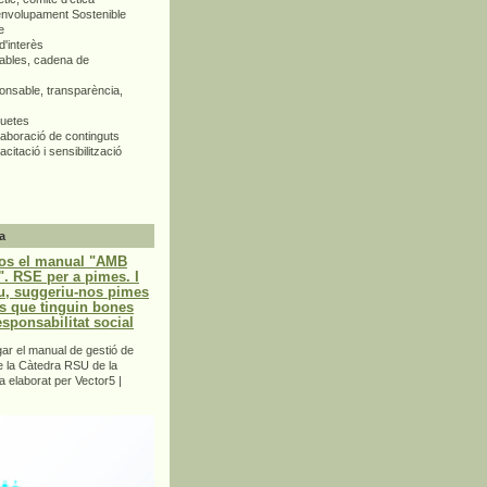
envolupament Sostenible
e
d'interès
bles, cadena de
nsable, transparència,
quetes
aboració de continguts
citació i sensibilització
a
os el manual "AMB
 RSE per a pimes. I
u, suggeriu-nos pimes
s que tinguin bones
esponsabilitat social
r el manual de gestió de
e la Càtedra RSU de la
a elaborat per Vector5 |