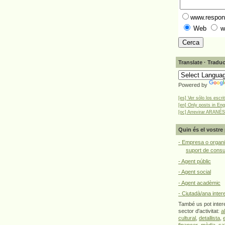
www.respons
Web
w
Translate · Traduc
Powered by
[es] Ver sólo los escri
[en] Only posts in Eng
[oc] Arrevirar ARANÉS
Quin és el vostre 
- Empresa o organi
suport de cons
- Agent públic
- Agent social
- Agent acadèmic
- Ciutadà/ana inter
També us pot intere
sector d'activitat:
a
cultural
,
detallista
,
financer
,
mèdia
,
sa