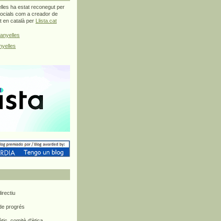
les ha estat reconegut per
ocials com a creador de
at en català per
Llista.cat
anyelles
yelles
rectiu
 de progrés
ètic, comitè d'ètica