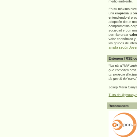
medio ambiente.
En su máximo nive
una
empresa u or
entendiendo el pro
adopción de un mo
comprometida corp
sociedad y con un
permite crear
valo
valor económico y s
los grupos de interé
amplia según Jose
Entenem l'RSE co
"
Un pla d'RSE amb g
que comença amb e
un projecte d'actua
de gestió del canvi
Josep Maria Canye
Tuits de @jmcanye
Recomanem