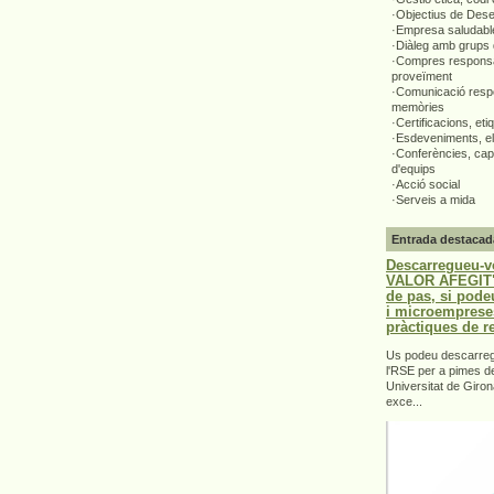
·Objectius de Des
·Empresa saludabl
·Diàleg amb grups 
·Compres responsa
proveïment
·Comunicació respo
memòries
·Certificacions, eti
·Esdeveniments, el
·Conferències, capa
d'equips
·Acció social
·Serveis a mida
Entrada destacad
Descarregueu-v
VALOR AFEGIT".
de pas, si pode
i microemprese
pràctiques de r
Us podeu descarrega
l'RSE per a pimes d
Universitat de Giron
exce...