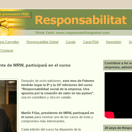
ria Canyelles
Responsabilitat Global
Canals
Canal RSA
Newsletter
Se
Contacte
Contribuir a fer u
ente de MRW, participará en el curso
empreses, adminis
Después de ocho ediciones,
este mes de Febrero
tendrán lugar la 9ª y la 10ª ediciones del curso
"Responsabilidad social de la empresa. Una
apuesta por la creación de valor en las pymes"
,
una en castellano y otra en catalán.
Martín Frías, presidente de MRW, participará en
el curso
para mostrar uno de los casos de éxito y
compromiso más interesantes.
20 anys de Respon
Cada edición del curso ha dispuesto de la