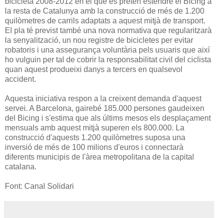
bicicleta 2008-2012 en el que es pretén estendre el Bicing a
la resta de Catalunya amb la construcció de més de 1.200
quilòmetres de carrils adaptats a aquest mitjà de transport.
El pla té previst també una nova normativa que regularitzarà
la senyalització, un nou registre de bicicletes per evitar
robatoris i una assegurança voluntària pels usuaris que així
ho vulguin per tal de cobrir la responsabilitat civil del ciclista
quan aquest produeixi danys a tercers en qualsevol
accident.
Aquesta iniciativa respon a la creixent demanda d'aquest
servei. A Barcelona, gairebé 185.000 persones gaudeixen
del Bicing i s'estima que als últims mesos els desplaçament
mensuals amb aquest mitjà superen els 800.000. La
construcció d'aquests 1.200 quilòmetres suposa una
inversió de més de 100 milions d'euros i connectarà
diferents municipis de l'àrea metropolitana de la capital
catalana.
Font: Canal Solidari