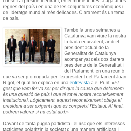
consell al president entrant, en el moment previ a agafar les
regnes del país i en una de les conjuntures econòmiques i
de lideratge mundial més delicades. Clarament és un tema
de país.
També fa unes setmanes a
Catalunya vam viure la nostra
trobada equivalent, amb el
president actual de la
Generalitat de Catalunya
acompanyat dels dos darrers
presidents de la Generalitat i
del Parlament, en una reunió
que va ser promoguda per l'expresident del Parlament Joan
Rigol, el qual ho explica en una
entrevista
a el Punt: «
El
gest que vam fer va ser per dir que la causa que defensem
és una qüestió de país i que té tot el nostre reconeixement
institucional. Lògicament, aquest reconeixement obliga el
president a ser exigent i que es compleixi l'Estatut. Al final,
podrem valorar si ha estat així
.»
Davant de tanta pugna partidista i el risc que els interessos
tacticistes polaritzin la societat d'una manera artificiosa i