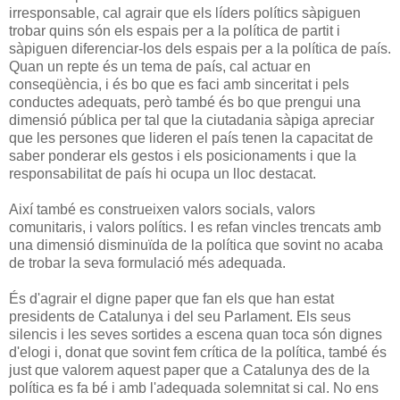
irresponsable, cal agrair que els líders polítics sàpiguen
trobar quins són els espais per a la política de partit i
sàpiguen diferenciar-los dels espais per a la política de país.
Quan un repte és un tema de país, cal actuar en
conseqüència, i és bo que es faci amb sinceritat i pels
conductes adequats, però també és bo que prengui una
dimensió pública per tal que la ciutadania sàpiga apreciar
que les persones que lideren el país tenen la capacitat de
saber ponderar els gestos i els posicionaments i que la
responsabilitat de país hi ocupa un lloc destacat.
Així també es construeixen valors socials, valors
comunitaris, i valors polítics. I es refan vincles trencats amb
una dimensió disminuïda de la política que sovint no acaba
de trobar la seva formulació més adequada.
És d'agrair el digne paper que fan els que han estat
presidents de Catalunya i del seu Parlament. Els seus
silencis i les seves sortides a escena quan toca són dignes
d'elogi i, donat que sovint fem crítica de la política, també és
just que valorem aquest paper que a Catalunya des de la
política es fa bé i amb l'adequada solemnitat si cal. No ens