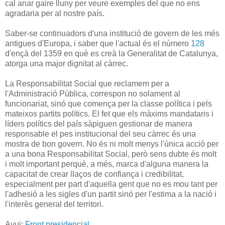
cal anar gaire lluny per veure exemples del que no ens
agradaria per al nostre país.
Saber-se continuadors d'una institució de govern de les més
antigues d'Europa, i saber que l'actual és el número
128
d'ençà del 1359 en què es creà la Generalitat de Catalunya,
atorga una major dignitat al càrrec.
La Responsabilitat Social que reclamem per a
l'Administració Pública, correspon no solament al
funcionariat, sinó que comença per la classe política i pels
mateixos partits polítics. El fet que els màxims mandataris i
líders polítics del país sàpiguen gestionar de manera
responsable el pes institucional del seu càrrec és una
mostra de bon govern. No és ni molt menys l'única acció per
a una bona Responsabilitat Social, però sens dubte és molt
i molt important perquè, a més, marca d'alguna manera la
capacitat de crear llaços de confiança i credibilitat,
especialment per part d'aquella gent que no es mou tant per
l'adhesió a les sigles d'un partit sinó per l'estima a la nació i
l'interès general del territori.
Avui:
Front presidencial