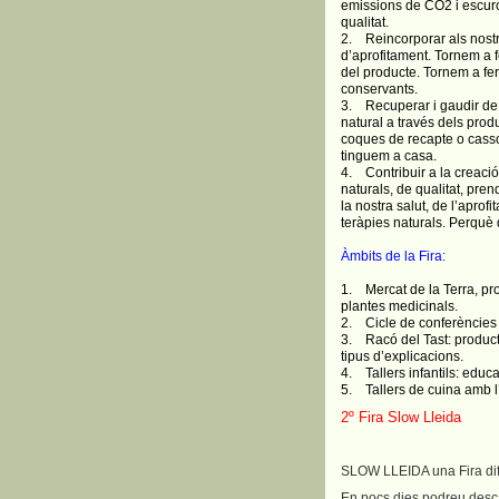
emissions de CO2 i escurc
qualitat.
2. Reincorporar als nostr
d’aprofitament. Tornem a 
del producte. Tornem a fer
conservants.
3. Recuperar i gaudir de la
natural a través dels pro
coques de recapte o casso
tinguem a casa.
4. Contribuir a la creaci
naturals, de qualitat, pre
la nostra salut, de l’apro
teràpies naturals. Perquè 
Àmbits de la Fira:
1. Mercat de la Terra, pro
plantes medicinals.
2. Cicle de conferències s
3. Racó del Tast: producte
tipus d’explicacions.
4. Tallers infantils: educa
5. Tallers de cuina amb l’
2º Fira Slow Lleida
SLOW LLEIDA una Fira dif
En pocs dies podreu desca