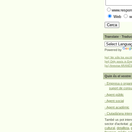
www.respons
Web
w
Translate · Traduc
Powered by
[es] Ver sólo los escri
[en] Only posts in Eng
[oc] Arrevirar ARANÉS
Quin és el vostre 
- Empresa o organi
suport de cons
- Agent públic
- Agent social
- Agent acadèmic
- Ciutadà/ana inter
També us pot intere
sector d'activitat:
a
cultural
,
detallista
,
financer
,
mèdia
,
sa