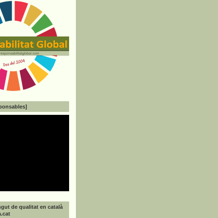
ponsables]
gut de qualitat en català
a.cat