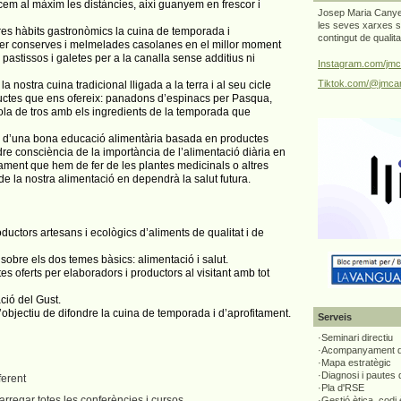
em al màxim les distàncies, així guanyem en frescor i
Josep Maria Canyel
les seves xarxes s
es hàbits gastronòmics la cuina de temporada i
contingut de qualit
fer conserves i melmelades casolanes en el millor moment
 pastissos i galetes per a la canalla sense additius ni
Instagram.com/jmc
Tiktok.com/@jmcan
 nostra cuina tradicional lligada a la terra i al seu cicle
ductes que ens ofereix: panadons d’espinacs per Pasqua,
la de tros amb els ingredients de la temporada que
ó d’una bona educació alimentària basada en productes
ndre consciència de la importància de l’alimentació diària en
fitament que hem de fer de les plantes medicinals o altres
de la nostra alimentació en dependrà la salut futura.
ductors artesans i ecològics d’aliments de qualitat i de
obre els dos temes bàsics: alimentació i salut.
s oferts per elaboradors i productors al visitant amb tot
ció del Gust.
objectiu de difondre la cuina de temporada i d’aprofitament.
Serveis
·Seminari directiu
·Acompanyament di
·Mapa estratègic
·Diagnosi i pautes
erent
·Pla d'RSE
rregar totes les conferències i cursos.
·Gestió ètica, codi 