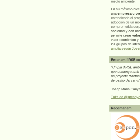
medio ambiente.
En su máximo nive
una
empresa u or
entendiendo el pro
adopción de un mo
comprometida corp
sociedad y con un
permite crear
valo
valor económico y s
los grupos de interé
amplia según Jose
Entenem l'RSE co
"
Un pla d'RSE amb g
que comença amb e
un projecte d'actua
de gestió del canvi
Josep Maria Canye
Tuits de @jmcanye
Recomanem