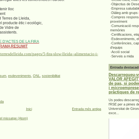
·Objectius de Des
·Empresa saludabl
tenir lloc
·Diàleg amb grups 
rent
·Compres responsa
Terres de Lleida,
proveïment
 producte ètic i ecològic,
·Comunicació respo
 de Vidre de
memòries
ssistents.
·Certificacions, eti
·Esdeveniments, el
 D'ACTES DE LA FIRA
·Conferències, capa
RAMA RESUMIT
d'equips
·Acció social
erresdelleida.com/pages/5-fira-slow-lleida--alimentacio-i-
·Serveis a mida
Entrada destacad
Descarregueu-v
nsum
,
esdeveniments
,
ONL
,
sostenibilitat
VALOR AFEGIT".
de pas, si pode
i microemprese
pràctiques de r
Us podeu descarrega
ada
l'RSE per a pimes d
Universitat de Giron
Inici
Entrada més antiga
exce...
el missatge (Atom)