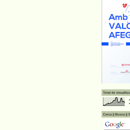
Total de visualit
Cerca || Busca || 