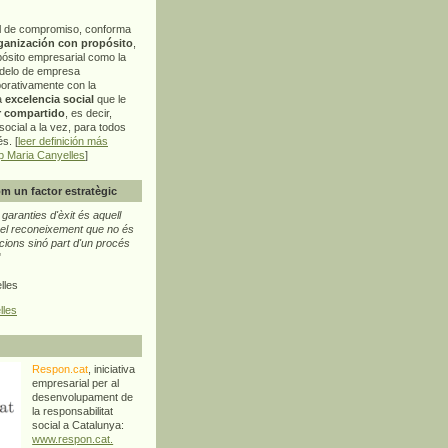
l de compromiso, conforma
ganización con propósito
,
pósito empresarial como la
delo de empresa
orativamente con la
a
excelencia social
que le
r compartido
, es decir,
ocial a la vez, para todos
s. [
leer definición más
p Maria Canyelles
]
m un factor estratègic
aranties d'èxit és aquell
l reconeixement que no és
cions sinó part d'un procés
"
lles
lles
Respon.cat
, iniciativa
empresarial per al
desenvolupament de
la responsabilitat
social a Catalunya:
www.respon.cat.