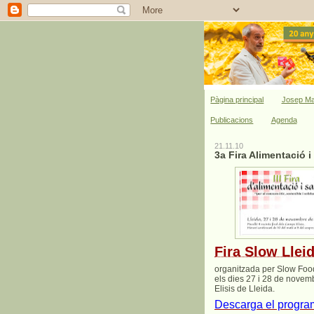
Pàgina principal
Josep Ma
Publicacions
Agenda
21.11.10
3a Fira Alimentació i
Fira Slow Lleid
organitzada per Slow Food
els dies 27 i 28 de novemb
Elisis de Lleida.
Descarga el programa