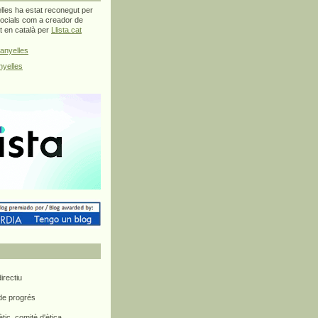
les ha estat reconegut per
ocials com a creador de
at en català per
Llista.cat
anyelles
yelles
rectiu
 de progrés
ètic, comitè d'ètica