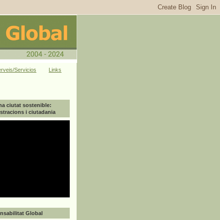
rveis/Servicios
Links
na ciutat sostenible:
tracions i ciutadania
sabilitat Global