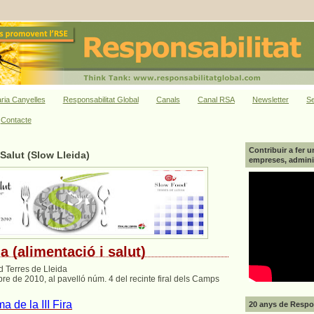
ria Canyelles
Responsabilitat Global
Canals
Canal RSA
Newsletter
Se
Contacte
Contribuir a fer u
 Salut (Slow Lleida)
empreses, adminis
a (alimentació i salut)
 Terres de Lleida
re de 2010, al pavelló núm. 4 del recinte firal dels Camps
 de la III Fira
20 anys de Respon