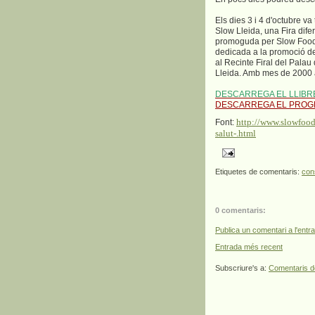
Els dies 3 i 4 d'octubre va 
Slow Lleida, una Fira dife
promoguda per Slow Food 
dedicada a la promoció del
al Recinte Firal del Palau
Lleida. Amb mes de 2000 a
DESCARREGA EL LLIBRE
DESCARREGA EL PROG
http://www.slowfoodt
Font:
salut-.html
Etiquetes de comentaris:
co
0 comentaris:
Publica un comentari a l'entr
Entrada més recent
Subscriure's a:
Comentaris d