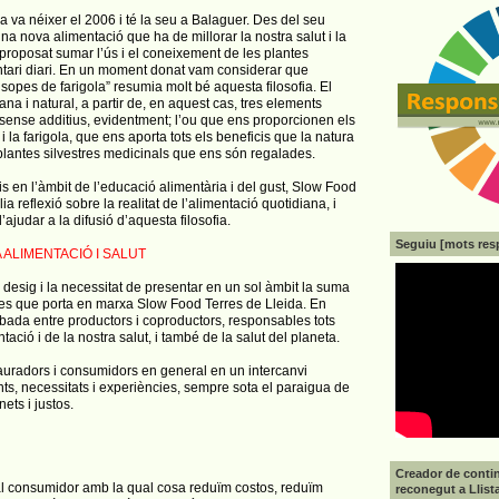
 va néixer el 2006 i té la seu a Balaguer. Des del seu
na nova alimentació que ha de millorar la nostra salut i la
 proposat sumar l’ús i el coneixement de les plantes
entari diari. En un moment donat vam considerar que
 sopes de farigola” resumia molt bé aquesta filosofia. El
na i natural, a partir de, en aquest cas, tres elements
 sense additius, evidentment; l’ou que ens proporcionen els
i la farigola, que ens aporta tots els beneficis que la natura
 plantes silvestres medicinals que ens són regalades.
is en l’àmbit de l’educació alimentària i del gust, Slow Food
 reflexió sobre la realitat de l’alimentació quotidiana, i
’ajudar a la difusió d’aquesta filosofia.
Seguiu [mots res
A ALIMENTACIÓ I SALUT
 desig i la necessitat de presentar en un sol àmbit la suma
ctes que porta en marxa Slow Food Terres de Lleida. En
obada entre productors i coproductors, responsables tots
tació i de la nostra salut, i també de la salut del planeta.
tauradors i consumidors en general en un intercanvi
, necessitats i experiències, sempre sota el paraigua de
ets i justos.
Creador de contin
al consumidor amb la qual cosa reduïm costos, reduïm
reconegut a Llist