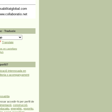
abilitatglobal.com
ww.collaboratio.net
e · Tradueix
Translate
tos en castellano
lish
perfil?
tzació interessada en
ultoria o acompanyament
essat/da
ssar accedir-hi per perfil de
limentació
,
construcció
,
educatiu
,
energètic
,
esportiu
,
lut
,
social
,
tecnològic
,