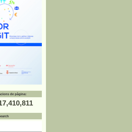
zacions de pàgina:
17,410,811
Search