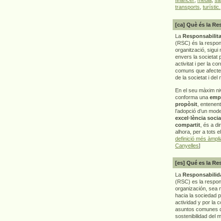
transports
,
turístic.
[ca] Què és la Re
La
Responsabilita
(RSC) és la respon
organització, sigui 
envers la societat 
activitat i per la co
comuns que afecten 
de la societat i del
En el seu màxim ni
conforma una
emp
propòsit
, entenen
l’adopció d’un mod
excel·lència socia
compartit
, és a di
alhora, per a tots e
definició més àmpl
Canyelles
]
[es] Qué es la Re
La
Responsabilida
(RSC) es la respo
organización, sea m
hacia la sociedad 
actividad y por la 
asuntos comunes q
sostenibilidad del 