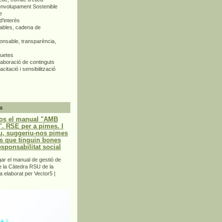
envolupament Sostenible
e
d'interès
bles, cadena de
nsable, transparència,
quetes
aboració de continguts
citació i sensibilització
a
os el manual "AMB
 RSE per a pimes. I
u, suggeriu-nos pimes
s que tinguin bones
esponsabilitat social
r el manual de gestió de
e la Càtedra RSU de la
a elaborat per Vector5 |