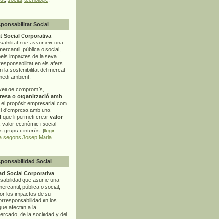
sponsabilitat Social
t Social Corporativa
sabilitat que assumeix una
mercantil, pública o social,
pels impactes de la seva
rresponsabilitat en els afers
la sostenibilitat del mercat,
 medi ambient.
vell de compromís,
resa o organització amb
t el propòsit empresarial com
el d’empresa amb una
l
que li permeti crear
valor
r, valor econòmic i social
ls grups d’interès. [
llegir
ia segons Josep Maria
sponsabilidad Social
d Social Corporativa
nsabilidad que asume una
ercantil, pública o social,
por los impactos de su
corresponsabilidad en los
ue afectan a la
mercado, de la sociedad y del