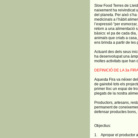
Slow Food Terres de Lleida
naixement ha reivindicat u
del planeta. Per això s’ha
medicinals a l’hàbit alim
l’expressió “per esmorzar,
retorn a una alimentació sa
bàsics: el pa de cada dia,
animals que criats a casa, 
ens brinda a partir de les
Actuant des dels seus inic
ha desenvolupat una àmplia
moltes activitats que han d
DEFINICIÓ DE LA 3a FIR
Aquesta Fira va néixer del
de gairebé tots els proje
primer lloc un espai de tr
plegats de la nostra alimen
Productors, artesans, res
permanent de coneixements
defensar productes bons, n
Objectius:
1. Apropar el productor 