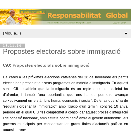
▼
18.11.10
Propostes electorals sobre immigració
CiU: Propostes electorals sobre immigració.
De cares a les pròximes eleccions catalanes del 28 de novembre els partits
electes han presentat els seus programes en matèria d’immigració. En aquest
sentit CiU estableix que la immigració és un repte que tota societat ha
d’afrontar, i també “una oportunitat que ens ha de permetre avançar
col•lectivament en els àmbits humà, econòmic i social”. Defensa que s’ha de
“regular i ordenar la immigració”, amb fixació d’un termini concret, 10 anys,
període en el qual CiU “es compromet a consolidar aquest procés d’integració
i de cohesió nacional”, amb estreta coordinació entre el govern autonòmic i els
governs municipals per consensuar les grans línies d’actuació política en
aquest terreny.