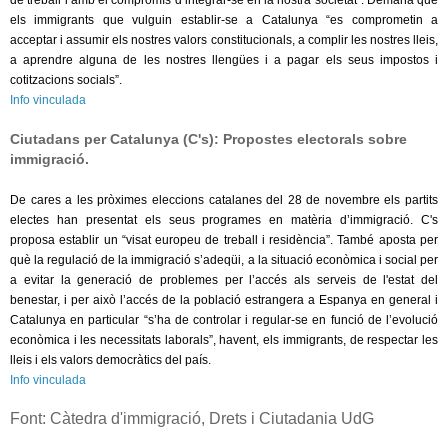
de treball i amb el compromís d’integrar-se en la nostra societat”. Demana que
els immigrants que vulguin establir-se a Catalunya “es comprometin a
acceptar i assumir els nostres valors constitucionals, a complir les nostres lleis,
a aprendre alguna de les nostres llengües i a pagar els seus impostos i
cotitzacions socials”.
Info vinculada
Ciutadans per Catalunya (C's): Propostes electorals sobre
immigració.
De cares a les pròximes eleccions catalanes del 28 de novembre els partits
electes han presentat els seus programes en matèria d’immigració. C's
proposa establir un “visat europeu de treball i residència”. També aposta per
què la regulació de la immigració s’adeqüi, a la situació econòmica i social per
a evitar la generació de problemes per l’accés als serveis de l'estat del
benestar, i per això l’accés de la població estrangera a Espanya en general i
Catalunya en particular “s’ha de controlar i regular-se en funció de l’evolució
econòmica i les necessitats laborals”, havent, els immigrants, de respectar les
lleis i els valors democràtics del país.
Info vinculada
Font: Càtedra d'immigració, Drets i Ciutadania UdG