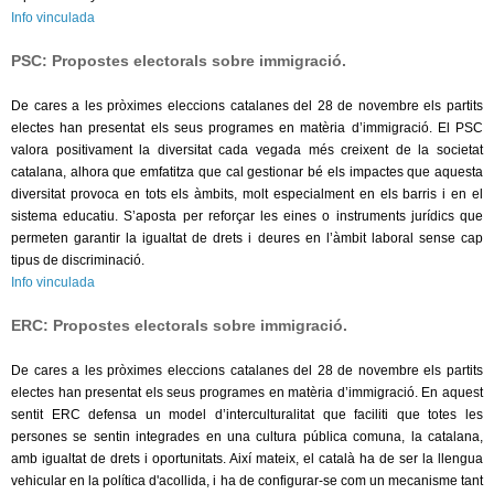
Info vinculada
PSC: Propostes electorals sobre immigració.
De cares a les pròximes eleccions catalanes del 28 de novembre els partits
electes han presentat els seus programes en matèria d’
immigració. El
PSC
valora positivament la diversitat cada vegada més creixent de la societat
catalana, alhora que emfatitza que cal gestionar bé els impactes que aquesta
diversitat provoca en tots els àmbits, molt especialment en els barris i en el
sistema educatiu. S’aposta per reforçar les eines o instruments jurídics que
permeten garantir la igualtat de drets i deures en l’àmbit laboral sense cap
tipus de discriminació.
Info vinculada
ERC: Propostes electorals sobre immigració.
De cares a les pròximes eleccions catalanes del 28 de novembre els partits
electes han presentat els seus programes en matèria d’immigració. En aquest
sentit ERC defensa un model d’interculturalitat que faciliti que totes les
persones se sentin integrades en una cultura pública comuna, la catalana,
amb igualtat de drets i oportunitats. Així mateix, el català ha de ser la llengua
vehicular en la política d'acollida, i ha de configurar-se com un mecanisme tant