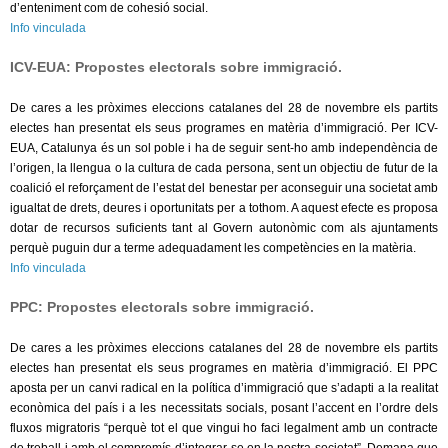
d’enteniment com de cohesió social.
Info vinculada
ICV-EUA: Propostes electorals sobre immigració.
De cares a les pròximes eleccions catalanes del 28 de novembre els partits
electes han presentat els seus programes en matèria d’immigració. Per ICV-
EUA, Catalunya és un sol poble i ha de seguir sent-ho amb independència de
l’origen, la llengua o la cultura de cada persona, sent un objectiu de futur de la
coalició el reforçament de l’estat del benestar per aconseguir una societat amb
igualtat de drets, deures i oportunitats per a tothom. A aquest efecte es proposa
dotar de recursos suficients tant al Govern autonòmic com als ajuntaments
perquè puguin dur a terme adequadament les competències en la matèria.
Info vinculada
PPC: Propostes electorals sobre immigració.
De cares a les pròximes eleccions catalanes del 28 de novembre els partits
electes han presentat els seus programes en matèria d’
immigració. El
PPC
aposta per un canvi radical en la política d’immigració que s’adapti a la realitat
econòmica del país i a les necessitats socials, posant l’accent en l’ordre dels
fluxos migratoris “perquè tot el que vingui ho faci legalment amb un contracte