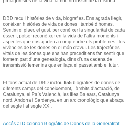
protagonistes de la vida, també ho fossin de la història.
DBD recull històries de vida, biografies. Ens agrada llegir,
conèixer, històries de vida de dones i també d’homes.
Sentim el plaer, el gust, per conèixer la singularitat de cada
ésser i, potser reconèixer en la vida de l’altra moments i
aspectes que ens ajuden a comprendre els problemes i les
vivències de les dones en el món d’avui. Les trajectòries
vitals de les dones que ens han precedit ens fan sentir que
formem part d’una genealogia, dins d’una cadena de
transmissió femenina que enllaça el passat amb el futur.
El fons actual de DBD inclou
655
biografies de dones de
diferents camps del coneixement, i àmbits d’actuació, de
Catalunya, el País Valencià, les Illes Balears, Catalunya
nord, Andorra i Sardenya, en un arc cronològic que abraça
del segle I al segle XXI.
Accés al Diccionari Biogràfic de Dones de la Generalitat