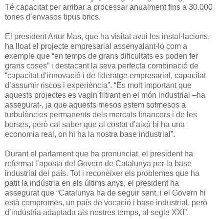
Té capacitat per arribar a processar anualment fins a 30.000
tones d’envasos tipus brics.
El president Artur Mas, que ha visitat avui les instal·lacions,
ha lloat el projecte empresarial assenyalant-lo com a
exemple que “en temps de grans dificultats es poden fer
grans coses” i destacant la seva perfecta combinació de
“capacitat d‘innovació i de lideratge empresarial, capacitat
d’assumir riscos i experiència”. “És molt important que
aquests projectes es vagin filtrant en el món industrial –ha
assegurat-, ja que aquests mesos estem sotmesos a
turbulències permanents dels mercats financers i de les
borses, però cal saber que al costat d’això hi ha una
economia real, on hi ha la nostra base industrial”.
Durant el parlament que ha pronunciat, el president ha
refermat l’aposta del Govern de Catalunya per la base
industrial del país. Tot i reconèixer els problemes que ha
patit la indústria en els últims anys, el president ha
assegurat que “Catalunya ha de seguir sent, i el Govern hi
està compromès, un país de vocació i base industrial, però
d’indústria adaptada als nostres temps, al segle XXI”.