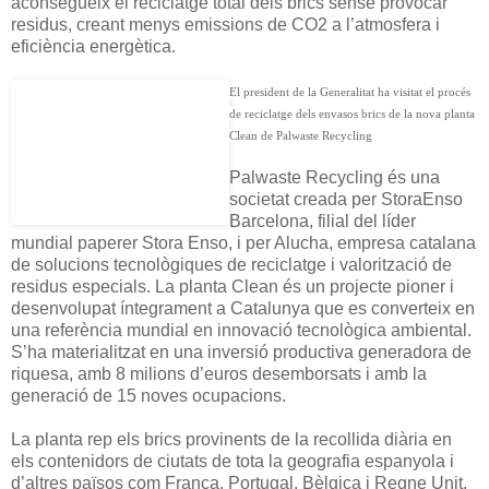
aconsegueix el reciclatge total dels brics sense provocar
residus, creant menys emissions de CO2 a l’atmosfera i
eficiència energètica.
El president de la Generalitat ha visitat el procés
de reciclatge dels envasos brics de la nova planta
Clean de Palwaste Recycling
Palwaste Recycling és una
societat creada per StoraEnso
Barcelona, filial del líder
mundial paperer Stora Enso, i per Alucha, empresa catalana
de solucions tecnològiques de reciclatge i valorització de
residus especials. La planta Clean és un projecte pioner i
desenvolupat íntegrament a Catalunya que es converteix en
una referència mundial en innovació tecnològica ambiental.
S’ha materialitzat en una inversió productiva generadora de
riquesa, amb 8 milions d’euros desemborsats i amb la
generació de 15 noves ocupacions.
La planta rep els brics provinents de la recollida diària en
els contenidors de ciutats de tota la geografia espanyola i
d’altres països com França, Portugal, Bèlgica i Regne Unit.