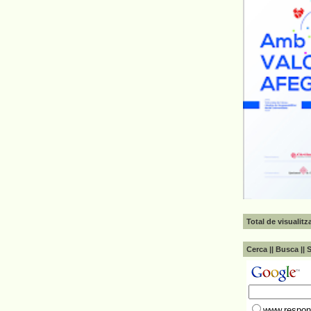
Total de visualit
Cerca || Busca || 
www.respons