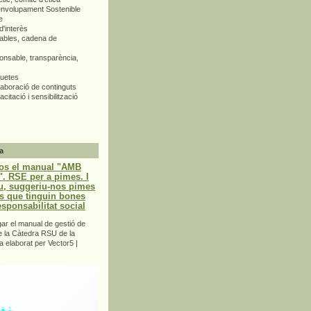
envolupament Sostenible
e
d'interès
bles, cadena de
nsable, transparència,
quetes
aboració de continguts
citació i sensibilització
a
os el manual "AMB
 RSE per a pimes. I
u, suggeriu-nos pimes
s que tinguin bones
esponsabilitat social
r el manual de gestió de
e la Càtedra RSU de la
a elaborat per Vector5 |