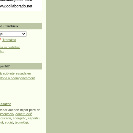
ww.collaboratio.net
e · Tradueix
Translate
tos en castellano
lish
perfil?
tzació interessada en
ultoria o acompanyament
essat/da
ssar accedir-hi per perfil de
limentació
,
construcció
,
educatiu
,
energètic
,
esportiu
,
lut
,
social
,
tecnològic
,