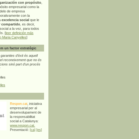
ganización con propósito
,
pósito empresarial como la
delo de empresa
orativamente con la
a
excelencia social
que le
r compartido
, es decir,
ocial a la vez, para todos
s. [
leer definición más
p Maria Canyelles
]
m un factor estratègic
aranties d'èxit és aquell
l reconeixement que no és
cions sinó part d'un procés
"
lles
lles
Respon.cat
, iniciativa
empresarial per al
desenvolupament de
la responsabilitat
social a Catalunya:
www.respon.cat.
Presentació:
[ca]
[es]