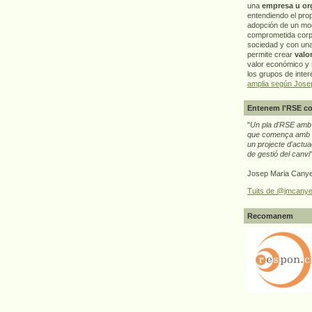
una
empresa u or
entendiendo el pro
adopción de un mo
comprometida corp
sociedad y con un
permite crear
valo
valor económico y s
los grupos de interé
amplia según Jose
Entenem l'RSE co
"
Un pla d'RSE amb g
que comença amb e
un projecte d'actua
de gestió del canvi
Josep Maria Canye
Tuits de @jmcanye
Recomanem