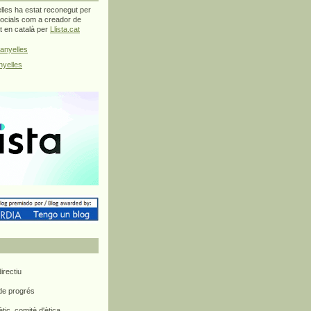
les ha estat reconegut per
ocials com a creador de
at en català per
Llista.cat
anyelles
yelles
rectiu
 de progrés
ètic, comitè d'ètica