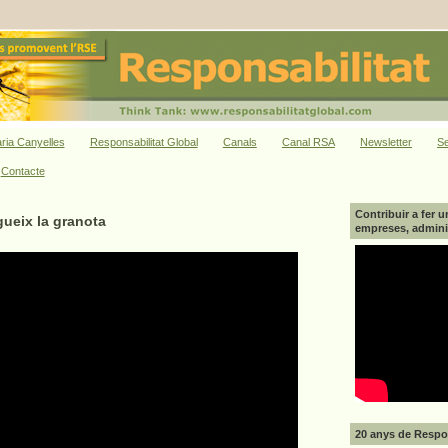
ria Canyelles
Responsabilitat Global
Canals
Canal RSA
Newsletter
Se
Contacte
Contribuir a fer u
gueix la granota
empreses, adminis
20 anys de Respon