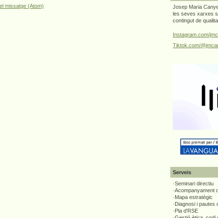
el missatge (Atom)
Josep Maria Canyel
les seves xarxes s
contingut de qualit
Instagram.com/jmc
Tiktok.com/@jmcan
Serveis
·Seminari directiu
·Acompanyament di
·Mapa estratègic
·Diagnosi i pautes
·Pla d'RSE
·Gestió ètica, codi 