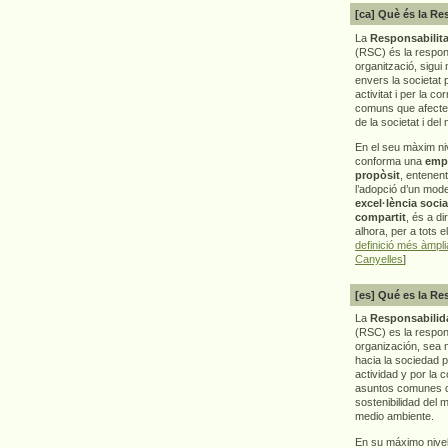
[ca] Què és la Re
La
Responsabilita
(RSC) és la respon
organització, sigui 
envers la societat 
activitat i per la co
comuns que afecten 
de la societat i del
En el seu màxim ni
conforma una
emp
propòsit
, entenen
l’adopció d’un mod
excel·lència socia
compartit
, és a di
alhora, per a tots e
definició més àmpl
Canyelles
]
[es] Qué es la Re
La
Responsabilida
(RSC) es la respo
organización, sea m
hacia la sociedad 
actividad y por la 
asuntos comunes q
sostenibilidad del 
medio ambiente.
En su máximo nive