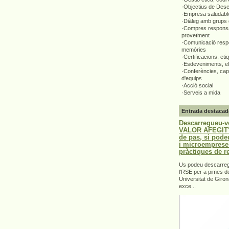
·Objectius de Des
·Empresa saludabl
·Diàleg amb grups 
·Compres responsa
proveïment
·Comunicació respo
memòries
·Certificacions, eti
·Esdeveniments, el
·Conferències, capa
d'equips
·Acció social
·Serveis a mida
Entrada destacad
Descarregueu-v
VALOR AFEGIT".
de pas, si pode
i microemprese
pràctiques de r
Us podeu descarrega
l'RSE per a pimes d
Universitat de Giron
exce...