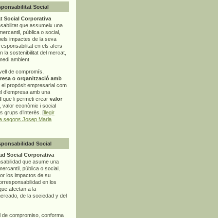
sponsabilitat Social
t Social Corporativa
sabilitat que assumeix una
mercantil, pública o social,
pels impactes de la seva
rresponsabilitat en els afers
la sostenibilitat del mercat,
 medi ambient.
vell de compromís,
resa o organització amb
t el propòsit empresarial com
el d’empresa amb una
l
que li permeti crear
valor
r, valor econòmic i social
ls grups d’interès. [
llegir
ia segons Josep Maria
sponsabilidad Social
d Social Corporativa
nsabilidad que asume una
ercantil, pública o social,
por los impactos de su
corresponsabilidad en los
ue afectan a la
mercado, de la sociedad y del
l de compromiso, conforma