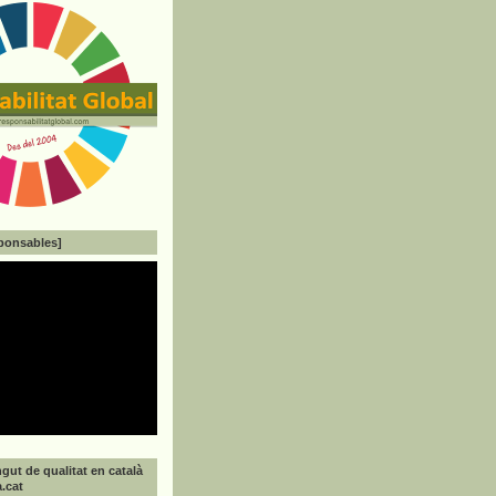
ponsables]
gut de qualitat en català
a.cat