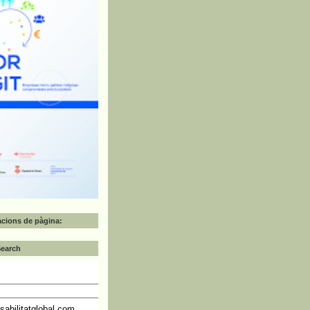
zacions de pàgina:
Search
abilitatglobal.com