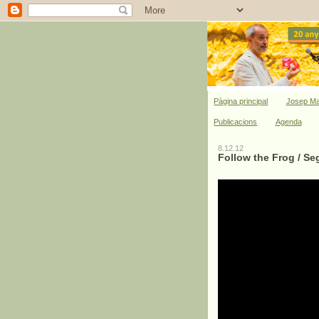
Pàgina principal
Josep Ma
Publicacions
Agenda
8.12.12
Follow the Frog / Se