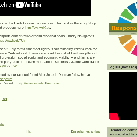
nds of the Earth to save the rainforest. Just Follow the Frog! Shop
ied products here:
http://ow.ly/dKlao
.
nonprofit conservation organization that holds Charity Navigator's
http://ow.ly/ekYUy
.
seal? Only farms that meet rigorous sustainability criteria earn the
iance Certified seal. These criteria address all of the three pillars of
l protection, social equity and economic viability -- and farms are
rd-party auditors. Learn more about Rainforest Alliance Certification
ow.ly/ekYOW
.
Seguiu [mots res
ected by our talented friend Max Joseph. You can follow him at
sephfilm
rom Wander:
http://www.wanderfilms.com
,
RSI
ada
Creador de contin
Inici
Entrada més antiga
reconegut a Llist