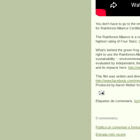
You don't have to go to the e
for Rainforest Alliance Certif
The Rainforest Alliance is a 
highest rating of Four Stars:
What's behind the green frog 
right to use the Rainforest All
sustainability -- environmenta
evaluated by independent, thi
and its impacts here:
http://
This film was written and dir
http://www.facebook.com/mjo
Produced by Aaron Weber f
Etiquetes de comentaris:
[en]
0 comentaris:
Publica un comentari a l'entr
Entrada més recent