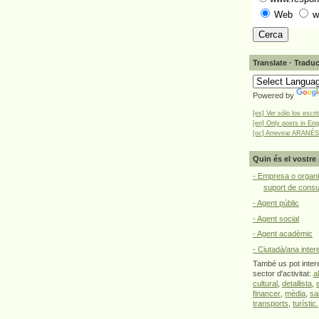
Web
w
Translate · Traduc
Powered by
[es] Ver sólo los escri
[en] Only posts in Eng
[oc] Arrevirar ARANÉS
Quin és el vostre 
- Empresa o organi
suport de cons
- Agent públic
- Agent social
- Agent acadèmic
- Ciutadà/ana inter
També us pot intere
sector d'activitat:
a
cultural
,
detallista
,
financer
,
mèdia
,
sa
transports
,
turístic.