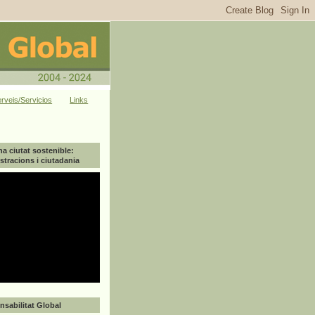
rveis/Servicios
Links
na ciutat sostenible:
tracions i ciutadania
sabilitat Global