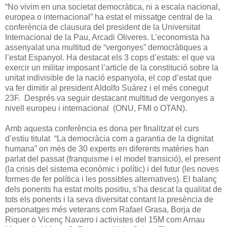
“No vivim en una societat democràtica, ni a escala nacional,
europea o internacional” ha estat el missatge central de la
conferència de clausura del president de la Universitat
Internacional de la Pau, Arcadi Oliveres. L’economista ha
assenyalat una multitud de “vergonyes” democràtiques a
l’estat Espanyol. Ha destacat els 3 cops d’estats: el que va
exercir un militar imposant l’article de la constitució sobre la
unitat indivisible de la nació espanyola, el cop d’estat que
va fer dimitir al president Aldolfo Suárez i el més conegut
23F. Després va seguir destacant multitud de vergonyes a
nivell europeu i internacional (ONU, FMI o OTAN).
Amb aquesta conferència es dona per finalitzat el curs
d’estiu titulat “La democràcia com a garantia de la dignitat
humana” on més de 30 experts en diferents matèries han
parlat del passat (franquisme i el model transició), el present
(la crisis del sistema econòmic i polític) i del futur (les noves
formes de fer política i les possibles alternatives). El balanç
dels ponents ha estat molts positiu, s’ha descat la qualitat de
tots els ponents i la seva diversitat contant la presència de
personatges més veterans com Rafael Grasa, Borja de
Riquer o Vicenç Navarro i activistes del 15M com Arnau