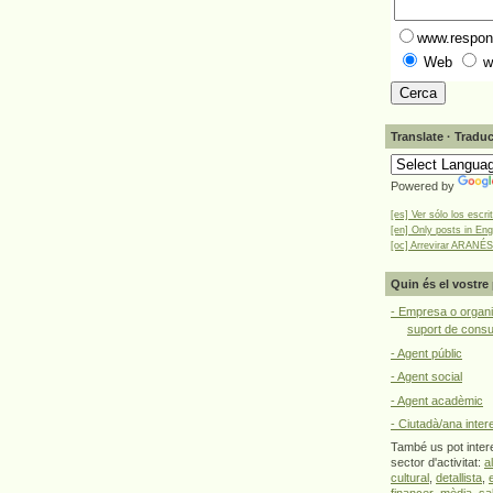
www.respons
Web
w
Translate · Traduc
Powered by
[es] Ver sólo los escri
[en] Only posts in Eng
[oc] Arrevirar ARANÉS
Quin és el vostre 
- Empresa o organi
suport de cons
- Agent públic
- Agent social
- Agent acadèmic
- Ciutadà/ana inter
També us pot intere
sector d'activitat:
a
cultural
,
detallista
,
financer
,
mèdia
,
sa