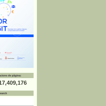
zacions de pàgina:
17,409,176
Search