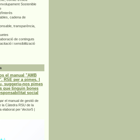
envolupament Sostenible
e
d'interès
bles, cadena de
nsable, transparència,
quetes
aboració de continguts
citació i sensibilització
a
os el manual "AMB
 RSE per a pimes. I
u, suggeriu-nos pimes
s que tinguin bones
esponsabilitat social
r el manual de gestió de
e la Càtedra RSU de la
a elaborat per Vector5 |