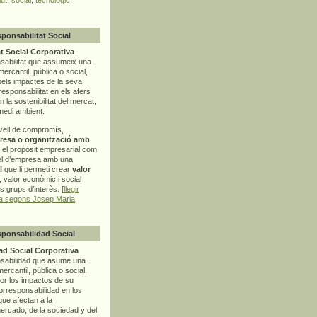
sponsabilitat Social
t Social Corporativa
sabilitat que assumeix una
mercantil, pública o social,
pels impactes de la seva
rresponsabilitat en els afers
la sostenibilitat del mercat,
 medi ambient.
vell de compromís,
resa o organització amb
t el propòsit empresarial com
el d’empresa amb una
l
que li permeti crear
valor
r, valor econòmic i social
ls grups d’interès. [
llegir
ia segons Josep Maria
sponsabilidad Social
d Social Corporativa
nsabilidad que asume una
ercantil, pública o social,
por los impactos de su
corresponsabilidad en los
ue afectan a la
mercado, de la sociedad y del