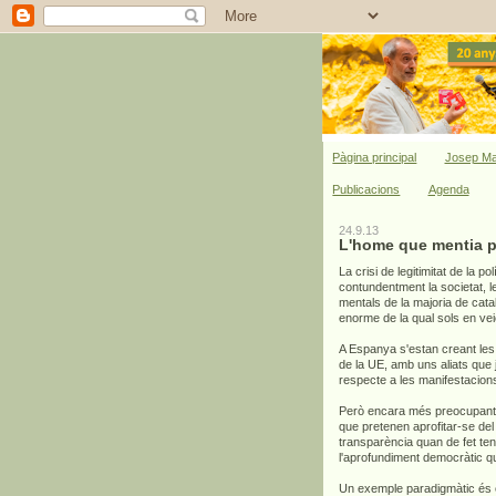
Pàgina principal
Josep Ma
Publicacions
Agenda
24.9.13
L'home que mentia pe
La crisi de legitimitat de la p
contundentment la societat, les
mentals de la majoria de cat
enorme de la qual sols en veie
A Espanya s'estan creant les 
de la UE, amb uns aliats que
respecte a les manifestacions
Però encara més preocupant q
que pretenen aprofitar-se del
transparència quan de fet te
l'aprofundiment democràtic qu
Un exemple paradigmàtic és e