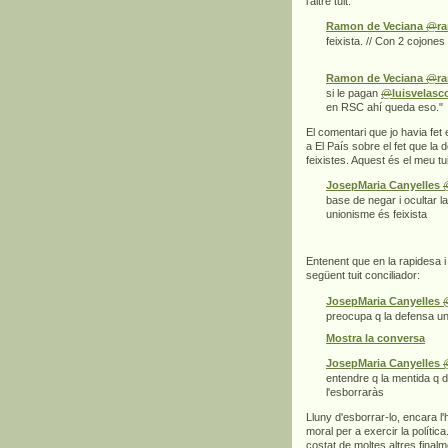
l'altre tuit:
Ramon de Veciana
@
r
feixista. // Con 2 cojones
Ramon de Veciana
@
r
si le pagan
@
luisvelas
en RSC ahí queda eso."
El comentari que jo havia fet
a El País sobre el fet que la
feixistes. Aquest és el meu tui
JosepMaria Canyelles
base de negar i ocultar l
unionisme és feixista
Entenent que en la rapidesa i 
següent tuit conciliador:
JosepMaria Canyelles
preocupa q la defensa uni
Mostra la conversa
JosepMaria Canyelles
entendre q la mentida q d
l'esborraràs
Lluny d'esborrar-lo, encara l'
moral per a exercir la políti
costat de moltes altres finalm