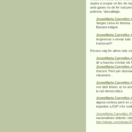
aspira a ocupar un lloc de re
amb ganes no de fer mal perq
poltrona. Vassallatge.
JosepMaria Canyelles
Vargas Llosa és feixista.
Bastant indigne
JosepMaria Canyelles
tergiversar o enviar tuits
trastocant?
Encara vaig fer altres tuits s
JosepMaria Canyelles
dir q hauríeu s'evitar els 
JosepMaria Canyelles
d'acord. Però per desmar
clarament...
JosepMaria Canyelles
vos dels feixist: a) no ac
la raó democràtica
JosepMaria Canyelles
alguna certesa però es co
impedeix q ESP n'és molt
Josep
nacionalistes dolents i e
http://elpais.com/elpai