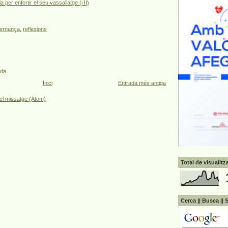
per enfortir el seu vassallatge (i II)
ernança
,
reflexions
ada
Inici
Entrada més antiga
el missatge (Atom)
Total de visualit
Cerca || Busca || 