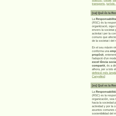
transports
,
turístic.
[ca] Què és la Re
La
Responsabilita
(RSC) és la respon
organització, sigui 
envers la societat 
activitat i per la co
comuns que afecten 
de la societat i del
En el seu màxim ni
conforma una
emp
propòsit
, entenen
l’adopció d’un mod
excel·lència socia
compartit
, és a di
alhora, per a tots e
definició més àmpl
Canyelles
]
[es] Qué es la Re
La
Responsabilida
(RSC) es la respo
organización, sea m
hacia la sociedad 
actividad y por la 
asuntos comunes q
sostenibilidad del 