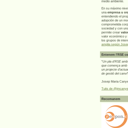
medio ambiente.
En su máximo nive
una
empresa u or
entendiendo el pro
adopción de un mo
comprometida corp
sociedad y con un
permite crear
valo
valor económico y s
los grupos de interé
amplia según Jose
Entenem l'RSE co
"
Un pla d'RSE amb g
que comença amb e
un projecte d'actua
de gestió del canvi
Josep Maria Canye
Tuits de @jmcanye
Recomanem