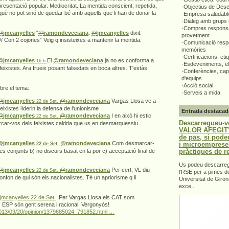
presentació popular. Mediocritat. La mentida conscient, repetida,
·Objectius de Des
uè no pot sinó de quedar bé amb aquells que li han de donar la
·Empresa saludabl
·Diàleg amb grups 
·Compres responsa
@
jmcanyelles
“
@
ramondeveciana
:
@
jmcanyelles
dixit:
proveïment
 // Con 2 cojones” Veig q insisteixes a mantenir la mentida.
·Comunicació respo
memòries
·Certificacions, eti
@
jmcanyelles
El
@
ramondeveciana
ja no es conforma a
16 h
·Esdeveniments, el
 feixistes. Ara frueix posant falsedats en boca altres. T'estàs
·Conferències, capa
d'equips
·Acció social
obre el tema:
·Serveis a mida
@
jmcanyelles
@
ramondeveciana
Vargas Llosa ve a
22 de Set.
feixistes líderin la defensa de l'unionisme
Entrada destacad
@
jmcanyelles
@
ramondeveciana
I en això hi estic
22 de Set.
Descarregueu-v
car-vos dels feixistes caldria que us en desmarquessiu
VALOR AFEGIT".
de pas, si pode
@
jmcanyelles
@
ramondeveciana
Com desmarcar-
i microemprese
22 de Set.
pràctiques de r
tes conjunts b) no discurs basat en la por c) acceptació final de
Us podeu descarrega
@
jmcanyelles
@
ramondeveciana
Per cert, VL diu
22 de Set.
l'RSE per a pimes d
nfon de qui són els nacionalistes. Té un apriorisme q li
Universitat de Giron
exce...
Maria Canyelles ‏@jmcanyelles
22 de Set.
Per Vargas Llosa els CAT som
ls ESP són gent serena i racional. Vergonyós!
s/2013/09/20/opinion/1379685024_791852.html …