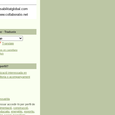
abilitatglobal.com
ww.collaboratio.net
e · Tradueix
Translate
tos en castellano
lish
perfil?
tzació interessada en
ultoria o acompanyament
essat/da
ssar accedir-hi per perfil de
limentació
,
construcció
,
educatiu
,
energètic
,
esportiu
,
lut
,
social
,
tecnològic
,