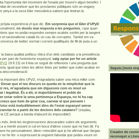
a l'oportunitat del moviment de l'onada per treure'n algun benefici. I
gnitat de reconèixer que les proclames públiques són un engany
er pinya a la seva líder messiànica sabent que tindran la
a pròpia experiència el que dic.
Em sorprenia que el líder d'UPyD
rsonalment,
no donés mai resposta a les preguntes
, i que quan
tions que no podia respondre sempre acabés sortint per la tangent
e el nacionalisme català és un cau de corruptes. També em va
nversa de twitter normal i corrent qualifiqués de fill de puta a un
 baixa qualitat política i ètica d'un dels candidats a la presidència
a per part de l'unionisme espanyol,
vaig optar per fer un article
'UPyD
19.8.13) on li feia un seguit de reflexions i una pregunta que
ta, igual que totes les altres fetes per twitter que solen acabar en
Seguiu [mots res
o la desconsideració
na important dins UPyD, m'agradaria saber una mica millor com
.
Donat que el teu discurs es queda en la simplicitat que la
er res, m'agradaria que em diguessis com es resol un
at i legalitat. És a dir, si majoritàriment el poble de
 votar sobre la seva pertinença a Espanya, no hi ha cap
creus que hem de girar cua, canviar el que pensem i
futur està ineludiblement dins de l'estat espanyol sense
 canviar-lo a partir de les decions dels catalans?
(sisplau,
 la CE perquè a banda d'absurd és impossible!)
 a més. Amb les tergiversacions descarades sobre els arguments
ica a mentir posant si cal en boca d'altres coses que no han dit. Fa
iure-ho personalment, dient i reincidint que jo he afirmat que Vargas
Creador de contin
e no he fet- o expressant la següent falsedat que podeu veure en
reconegut a Llist