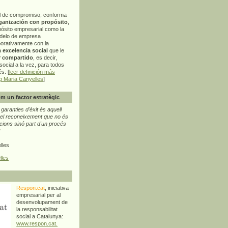
l de compromiso, conforma
ganización con propósito
,
pósito empresarial como la
delo de empresa
orativamente con la
a
excelencia social
que le
r compartido
, es decir,
ocial a la vez, para todos
s. [
leer definición más
p Maria Canyelles
]
m un factor estratègic
aranties d'èxit és aquell
l reconeixement que no és
cions sinó part d'un procés
"
lles
lles
Respon.cat
, iniciativa
empresarial per al
desenvolupament de
la responsabilitat
social a Catalunya:
www.respon.cat.