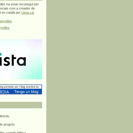
les ha estat reconegut per
ocials com a creador de
at en català per
Llista.cat
anyelles
yelles
rectiu
 de progrés
ètic, comitè d'ètica