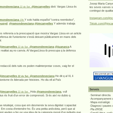
Josep Maria Canyel
amondeveciana
@
jmcanyelles
dixit: Vargas Llosa és
22 de Set.
les seves xarxes s
contingut de qualit
Instagram.com/jmc
amondeveciana
Y solo habla español "contra reembolso",
15h
coupyd
:
@
ramondeveciana
@
jmcanyelles
Y además trabaja
Tiktok.com/@jmcan
 es refereria a la preocupació que mostra Vargas Llosa en un article
 defensa de l'unionisme s'està deixant públicament en mans dels
t:
@
jmcanyelles
@
ramondeveciana
@
juanarza
A
22 de Set.
a realitat aq no canvia. Al VargasLlosa tb preocupa q la defensa
redacció dels tuits es poden malinterpretar coses, vaig fer el
@
jmcanyelles
@
ramondeveciana
He dit q al VL li
22 de Set.
onisme és liderada per feixistes. Ho diu ell al País
Serveis
@
jmcanyelles
Hola
@
ramondeveciana
, vull
22 de Set.
·Seminari directiu
ius és fruit d'un error de comprensió. Si és així no dubto q
·Acompanyament di
·Mapa estratègic
ha retuitejat, cosa que em desmereix la seva dignitat i capacitat
·Diagnosi i pautes
ca. Em costa d'entendre-ho. És una petita anècdota, però que al
·Pla d'RSE
ent ajuden a fer-se una idea de la categoria moral d'un individu que
·Gestió ètica, codi 