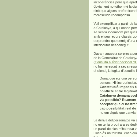
incoherències però que aprofit
òbviament no tothom té la di
sinó que alguns prefereixen f
merescuda recompensa.
Vull exemplificar a partir de l
a Catalunya, a qui conec pe
se sentia incomodat per qües
amb el seu recurs clàssic qu
sorprendre que enmig d'una co
interlocutor desconegut...
Davant aquesta sorpresa per la
de la Generalitat de Cataluny
(
Consulta al líder nacional d
no ha merescut la seva respos
el silenci, la fugida d'estudi 
Donat que ets una perso
penses. Hi tinc curiositat
Constitució impedeix f
conflicte entre legitimit
Catalunya demana poder
via possible?
Reament 
acceptar que el nostre 
cap possibilitat real de
no em diguis que canviar
La deriva del personatge va
no en tenia prou i ara es ded
un parell de dies m'ha tocat v
Llosa és un feixista -cosa qu