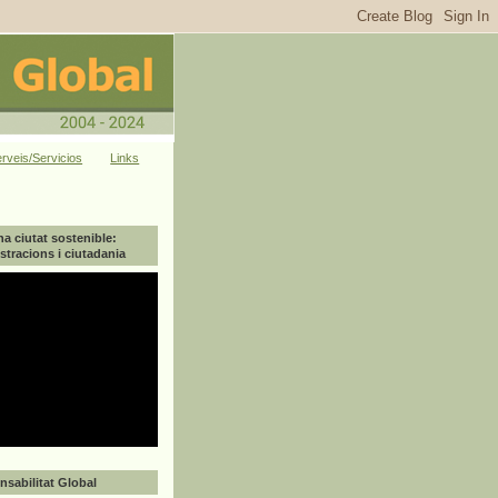
rveis/Servicios
Links
na ciutat sostenible:
tracions i ciutadania
sabilitat Global