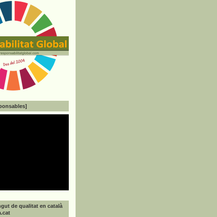
ponsables]
gut de qualitat en català
a.cat