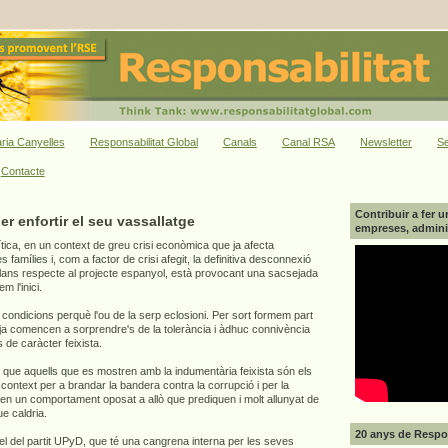
ria Canyelles
Responsabilitat Global
Canals
Canal RSA
Newsletter
Se
Contacte
Contribuir a fer u
r enfortir el seu vassallatge
empreses, adminis
olítica, en un context de greu crisi econòmica que ja afecta
 famílies i, com a factor de crisi afegit, la definitiva desconnexió
alans respecte al projecte espanyol, està provocant una sacsejada
m l'inici.
condicions perquè l'ou de la serp eclosioni. Per sort formem part
 ja comencen a sorprendre's de la tolerància i àdhuc connivència
 de caràcter feixista.
ue aquells que es mostren amb la indumentària feixista són els
 context per a brandar la bandera contra la corrupció i per la
nen un comportament oposat a allò que prediquen i molt allunyat de
e caldria.
20 anys de Respon
l del partit UPyD, que té una cangrena interna per les seves