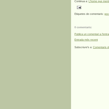
Continua a:
L'home que mentia 
Etiquetes de comentaris:
gov
0 comentaris:
Publica un comentari a l'entr
Entrada més recent
Subscriure's a:
Comentaris d