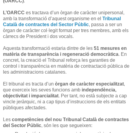
(OARCC)
.
L’OARCC
es tractava d’un òrgan de caràcter unipersonal,
amb la transformació d’aquest organisme en el
Tribunal
Català de contractes del Sector Públic
, passa a ser un
òrgan de caràcter col·legit format per tres membres, amb els
càrrecs de President i dos vocals.
Aquesta transformació estaria dintre de les
51 mesures en
matèria de transparència i regeneració democràtica
. En
concret, la creació el Tribunal reforça les garanties de
control i transparència en matèria de contractació pública de
les administracions catalanes.
El tribunal es tracta d’un
òrgan de caràcter especialitzat
,
que exerceix les seves funcions amb
independència,
objectivitat i imparcialitat
. Per tant, no està subjecte a cap
vincle jeràrquic, ni a cap tipus d’instruccions de els entitats
públiques afectades.
Les
competències del nou Tribunal Català de contractes
del Sector Públic
, són les que segueixen: