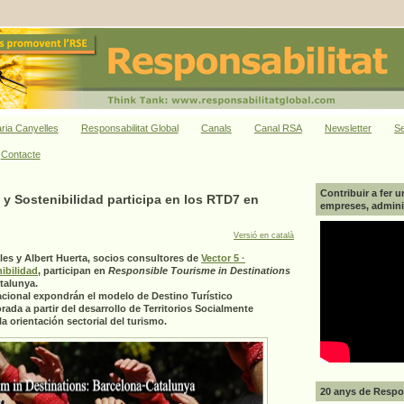
ria Canyelles
Responsabilitat Global
Canals
Canal RSA
Newsletter
Se
Contacte
Contribuir a fer u
a y Sostenibilidad participa en los RTD7 en
empreses, adminis
Versió en català
les y Albert Huerta, socios consultores de
Vector 5 ·
ibilidad
, participan en
Responsible Tourisme in Destinations
talunya.
nacional expondrán el modelo de Destino Turístico
ada a partir del desarrollo de Territorios Socialmente
a orientación sectorial del turismo.
20 anys de Respon