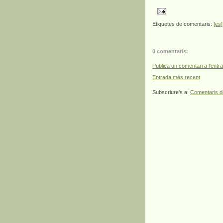
Etiquetes de comentaris:
[es]
0 comentaris:
Publica un comentari a l'entr
Entrada més recent
Subscriure's a:
Comentaris d