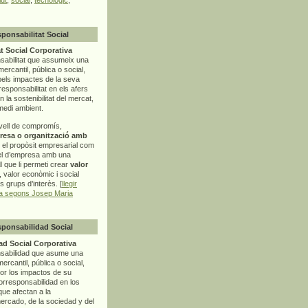
sponsabilitat Social
t Social Corporativa
sabilitat que assumeix una
mercantil, pública o social,
pels impactes de la seva
rresponsabilitat en els afers
la sostenibilitat del mercat,
 medi ambient.
vell de compromís,
resa o organització amb
t el propòsit empresarial com
el d’empresa amb una
l
que li permeti crear
valor
r, valor econòmic i social
ls grups d’interès. [
llegir
ia segons Josep Maria
sponsabilidad Social
d Social Corporativa
nsabilidad que asume una
ercantil, pública o social,
por los impactos de su
corresponsabilidad en los
ue afectan a la
mercado, de la sociedad y del