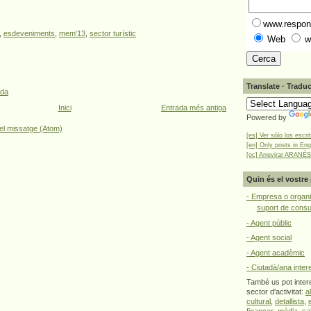
www.respons
,
esdeveniments
,
mem'13
,
sector turístic
Web
w
Translate · Traduc
ada
Inici
Entrada més antiga
Powered by
el missatge (Atom)
[es] Ver sólo los escri
[en] Only posts in Eng
[oc] Arrevirar ARANÉS
Quin és el vostre 
- Empresa o organi
suport de cons
- Agent públic
- Agent social
- Agent acadèmic
- Ciutadà/ana inter
També us pot intere
sector d'activitat:
a
cultural
,
detallista
,
financer
,
mèdia
,
sa