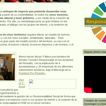
 un
enfoque de negocio que pretende desarrollar unas
s
a partir de su sostenibilidad, en todos los
cinco vectores:
al, laboral y buen gobierno
, y por medio de la creación de
terés. Por ello, su metodología pone un gran énfasis en los
rada, el diálogo con los grupos de interés, o la rendición de
se de otros territorios
requiere liderar un modelo de turismo
 y con los retos sociales, ambientales, laborales... Esta
a gran parte del modelo turístico del territorio, ya sea con el
dustrial, el turismo cultural, el turismo deportivo o de eventos, o el
Seguiu [mots res
Ahora mismo Vector 5 lidera una iniciativa de
Destino Turístico Responsable en los territorios
del Penedès, con la implicación de 4
ayuntamientos y 20 empresas de los diferentes
subsectores turísticos, bajo el liderazgo de la
Fundació Pro Penedès.
Vect
or 5 ·
Excel
consultoría que
organizaciones a
cial mediante la gestión de su Responsabilidad Social de forma que
 tanto a la empresa como a sus grupos de interés y al conjunto de la
Creador de contin
n especialidad en RSE en el sector turístico.
reconegut a Llist