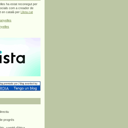
les ha estat reconegut per
ocials com a creador de
at en català per
Llista.cat
anyelles
yelles
rectiu
 de progrés
ètic, comitè d'ètica