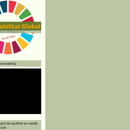
ponsables]
gut de qualitat en català
a.cat