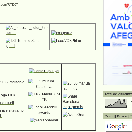
k.com/RTD07
Total de visualit
Cerca || Busca || 