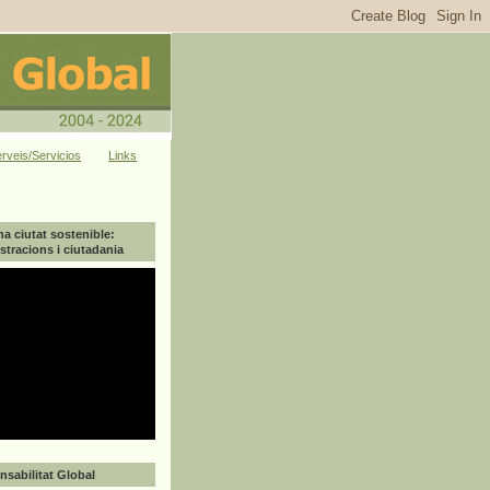
rveis/Servicios
Links
na ciutat sostenible:
tracions i ciutadania
sabilitat Global