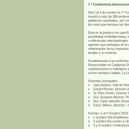
7 ª Conferencia Internaci
Del 1 al 4 de octubre la 7 ª
reunirá a más de 300 profesi
gobiernos nacionales, así co
los retos que encaran los des
Esta es la primera vez que E
proximidad el Mediterráneo, ma
conferencias internacionales 
agentes que participan de la 
minimización de los impactos
locales y su entorno.
Paralelamente a la conferen
Responsable en Catalunya 20
organizaciones e individuos 
sector turístico catalán. La 
Ponentes principales:
o Jane Ashton, Jefe de Desa
o Gerard Brown, Director d
o Sr. Pere Duran, Director 
o Dra. Susanne Becken, Profe
o Sra. Carla Salvadó, Estrat
o Garry Wilson, Director –
Fechas: 1 al 4 Octubre 2013
o 1 octubre Día Académico
o 2 octubre Excursión a L’Est
o 3 y 4 octubre Conferenci