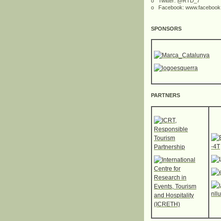
o Twitter: @RTD_7
o Facebook: www.faceboo
SPONSORS
PARTNERS