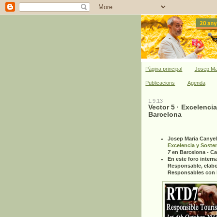
Pàgina principal
Josep Ma
Publicacions
Agenda
1.9.13
Vector 5 · Excelenci
Barcelona
Josep Maria Canyel
Excelencia y Sosten
7
en Barcelona - Ca
En este foro inter
Responsable, elabor
Responsables con l