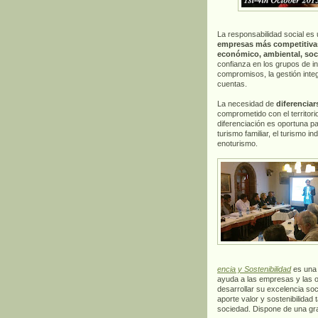
La responsabilidad social es
empresas más competitiva
económico, ambiental, soci
confianza en los grupos de in
compromisos, la gestión integ
cuentas.
La necesidad de
diferenciar
comprometido con el territorio
diferenciación es oportuna par
turismo familiar, el turismo in
enoturismo.
encia y Sostenibilidad
es una 
ayuda a las empresas y las 
desarrollar su excelencia so
aporte valor y sostenibilidad
sociedad. Dispone de una gra