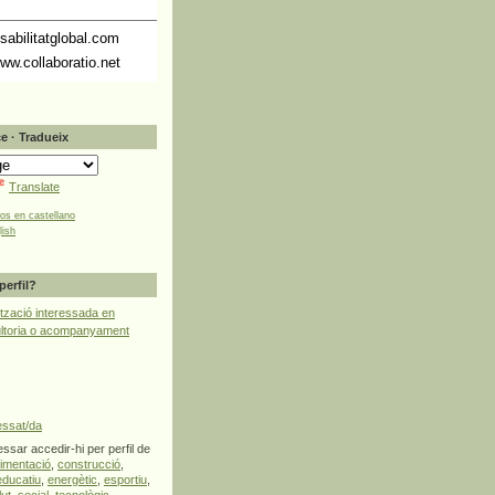
abilitatglobal.com
ww.collaboratio.net
e · Tradueix
Translate
tos en castellano
lish
perfil?
tzació interessada en
ultoria o acompanyament
essat/da
ssar accedir-hi per perfil de
limentació
,
construcció
,
educatiu
,
energètic
,
esportiu
,
lut
,
social
,
tecnològic
,