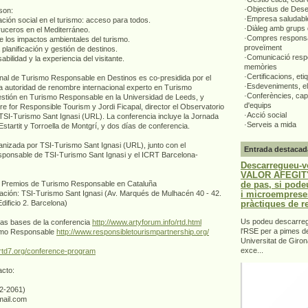
·Objectius de Des
son:
·Empresa saludabl
pación social en el turismo: acceso para todos.
·Diàleg amb grups 
ruceros en el Mediterráneo.
·Compres responsa
e los impactos ambientales del turismo.
proveïment
a planificación y gestión de destinos.
·Comunicació respo
abilidad y la experiencia del visitante.
memòries
·Certificacions, eti
onal de Turismo Responsable en Destinos es co-presidida por el
·Esdeveniments, el
a autoridad de renombre internacional experto en Turismo
·Conferències, capa
stión en Turismo Responsable en la Universidad de Leeds, y
d'equips
tre for Responsible Tourism y Jordi Ficapal, director el Observatorio
·Acció social
SI-Turismo Sant Ignasi (URL). La conferencia incluye la Jornada
·Serveis a mida
startit y Torroella de Montgrí, y dos días de conferencia.
nizada por TSI-Turismo Sant Ignasi (URL), junto con el
Entrada destacad
ponsable de TSI-Turismo Sant Ignasi y el ICRT Barcelona-
Descarregueu-v
VALOR AFEGIT".
de pas, si pode
 I Premios de Turismo Responsable en Cataluña
i microemprese
ización: TSI-Turismo Sant Ignasi (Av. Marqués de Mulhacén 40 - 42.
pràctiques de r
ficio 2. Barcelona)
Us podeu descarrega
las bases de la conferencia
http://www.artyforum.info/rtd.html
l'RSE per a pimes d
rismo Responsable
http://www.responsibletourismpartnership.org/
Universitat de Giron
exce...
//rtd7.org/conference-program
acto:
62-2061)
mail.com