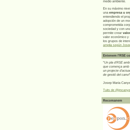
medio ambiente.
En su máximo nive
una
empresa u or
entendiendo el pro
adopción de un mo
comprometida corp
sociedad y con un
permite crear
valo
valor económico y s
los grupos de interé
amplia según Jose
Entenem l'RSE co
"
Un pla d'RSE amb g
que comença amb e
un projecte d'actua
de gestió del canvi
Josep Maria Canye
Tuits de @jmcanye
Recomanem