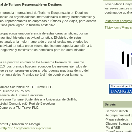
Josep Maria Canyel
onal de Turismo Responsable en Destinos
les seves xarxes s
contingut de qualit
 Conferencia Internacional de Turismo Responsable en Destinos
onales de organizaciones internacionales e intergubernamentales y
mo, representantes de empresas turísticas y de viajes, para debatir
Instagram.com/jmc
tinos para lograr un turismo sostenible.
Tiktok.com/@jmcan
uropa acoge una conferencia de estas características, por su
gnitud, historia y actividad turística. El objetivo de estas
es analizar la mejor manera de crear sinergias entre todos los
actividad turística en un mismo destino con especial atención a la
 negativos y maximizar los beneficios para las comunidades
cia se pondrán en marcha los Primeros Premios de Turismo
13. Los premios buscan reconocer los mejores ejemplos de
que se comprometen a desarrollar buenas prácticas dentro del
ceremonia de los Premios será el 4 de octubre por la noche.
rrollo Sostenible en TUI Travel PLC.
e Turismo en Routes.
General de Turisme Barcelona.
sora Turisme Sostenible a la Universitat de Griffith.
ègia i Comunicació, Port de Barcelona
Serveis
 Compres a TUI Travel PLC.
·Seminari directiu
·Acompanyament di
·Mapa estratègic
·Diagnosi i pautes
artit y Torroella de Montgrí
·Pla d'RSE
a
http://rtd7.org/conference-program
·Gestió ètica, codi 