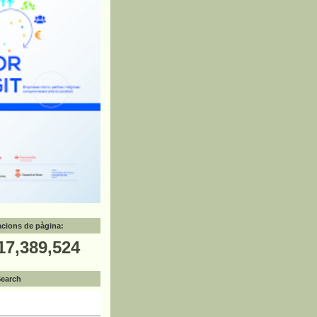
zacions de pàgina:
17,389,524
Search