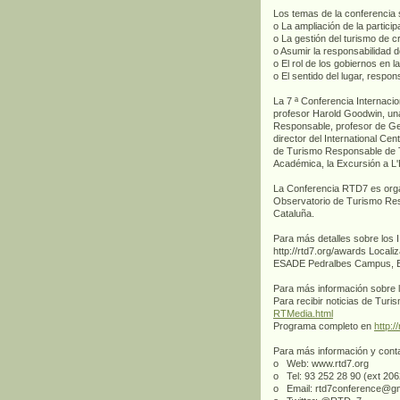
Los temas de la conferencia 
o La ampliación de la partici
o La gestión del turismo de c
o Asumir la responsabilidad d
o El rol de los gobiernos en l
o El sentido del lugar, respons
La 7 ª Conferencia Internaci
profesor Harold Goodwin, un
Responsable, profesor de Ge
director del International Cen
de Turismo Responsable de T
Académica, la Excursión a L'E
La Conferencia RTD7 es orga
Observatorio de Turismo Res
Cataluña.
Para más detalles sobre los
http://rtd7.org/awards Local
ESADE Pedralbes Campus, Edi
Para más información sobre 
Para recibir noticias de Tu
RTMedia.html
Programa completo en
http:
Para más información y cont
o Web: www.rtd7.org
o Tel: 93 252 28 90 (ext 20
o Email: rtd7conference@g