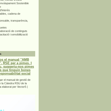
envolupament Sostenible
e
d'interès
bles, cadena de
nsable, transparència,
quetes
aboració de continguts
citació i sensibilització
a
os el manual "AMB
 RSE per a pimes. I
u, suggeriu-nos pimes
s que tinguin bones
esponsabilitat social
r el manual de gestió de
e la Càtedra RSU de la
a elaborat per Vector5 |