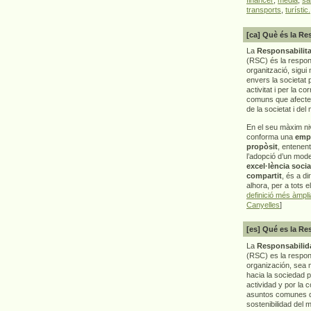
transports
,
turístic.
[ca] Què és la Re
La
Responsabilita
(RSC) és la respon
organització, sigui 
envers la societat 
activitat i per la co
comuns que afecten 
de la societat i del
En el seu màxim ni
conforma una
emp
propòsit
, entenen
l’adopció d’un mod
excel·lència socia
compartit
, és a di
alhora, per a tots e
definició més àmpl
Canyelles
]
[es] Qué es la Re
La
Responsabilida
(RSC) es la respo
organización, sea m
hacia la sociedad 
actividad y por la 
asuntos comunes q
sostenibilidad del 