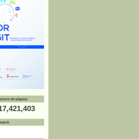
zacions de pàgina:
17,421,403
Search