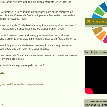
ar els seus aliments naturals als grans mercats xinès i indi, els
ma Gyamtsho, que és també un agricultor com altres ministres en
est pla en la Cimera de Desenvolupament Sostenible, celebrada a
nçaments d'aquest mes.
ctes nocius de l'ús de fertilitzants químics en la qualitat de fruites i
nutricional i la contaminació de les aigües subterrànies.
t practiquen tasques agrícoles, que sense l'ús de productes
ons d'aliments prou altes i mantenen la qualitat agrícola dels terres.
antenir la producció d'aliments sense químics és augmentar les
tats locals que són resistents a les plagues.
Seguiu [mots res
enfronten en els últims anys a seriosos problemes com la sequera o
 emigra a les ciutats.
 possible en algun altre país del món?
cat
a
,
sostenibilitat
,
territoris responsables
Creador de contin
ada
reconegut a Llist