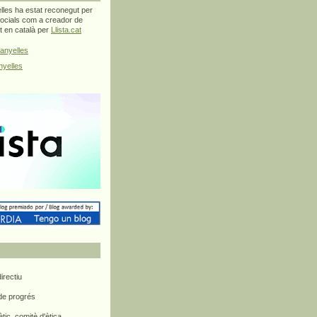
les ha estat reconegut per
ocials com a creador de
at en català per
Llista.cat
anyelles
yelles
rectiu
 de progrés
ètic, comitè d'ètica