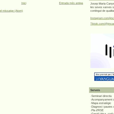
Inici
Entrada més antiga
Josep Maria Canyel
les seves xarxes s
contingut de qualit
el missatge (Atom)
Instagram.com/jmc
Tiktok.com/@jmcan
Serveis
·Seminari directiu
·Acompanyament di
·Mapa estratègic
·Diagnosi i pautes
·Pla d'RSE
·Gestió ètica, codi 