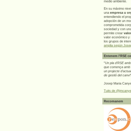
medio ambiente.
En su máximo nive
una
empresa u or
entendiendo el pro
adopción de un mo
comprometida corp
sociedad y con un
permite crear
valo
valor económico y s
los grupos de interé
amplia según Jose
Entenem l'RSE co
"
Un pla d'RSE amb g
que comença amb e
un projecte d'actua
de gestió del canvi
Josep Maria Canye
Tuits de @jmcanye
Recomanem