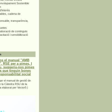
envolupament Sostenible
e
d'interès
bles, cadena de
nsable, transparència,
quetes
aboració de continguts
citació i sensibilització
a
os el manual "AMB
 RSE per a pimes. I
u, suggeriu-nos pimes
s que tinguin bones
esponsabilitat social
r el manual de gestió de
e la Càtedra RSU de la
a elaborat per Vector5 |