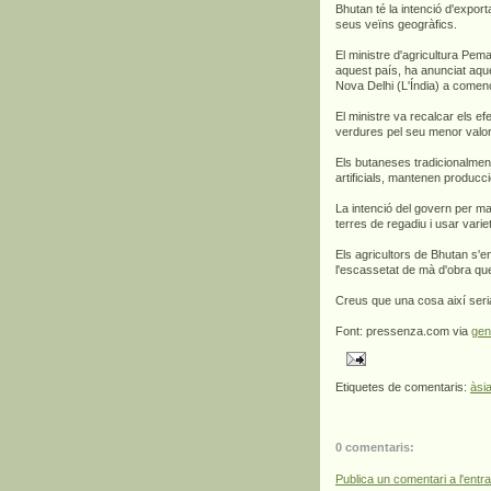
Bhutan té la intenció d'export
seus veïns geogràfics.
El ministre d'agricultura Pe
aquest país, ha anunciat aqu
Nova Delhi (L'Índia) a come
El ministre va recalcar els efe
verdures pel seu menor valor 
Els butaneses tradicionalmen
artificials, mantenen producci
La intenció del govern per m
terres de regadiu i usar varie
Els agricultors de Bhutan s'
l'escassetat de mà d'obra que
Creus que una cosa així seria
Font: pressenza.com via
gen
Etiquetes de comentaris:
àsi
0 comentaris:
Publica un comentari a l'entr