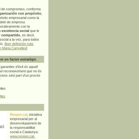
l de compromiso, conforma
ganización con propósito
,
pósito empresarial como la
delo de empresa
orativamente con la
a
excelencia social
que le
r compartido
, es decir,
ocial a la vez, para todos
s. [
leer definición más
p Maria Canyelles
]
m un factor estratègic
aranties d'èxit és aquell
l reconeixement que no és
cions sinó part d'un procés
"
lles
lles
Respon.cat
, iniciativa
empresarial per al
desenvolupament de
la responsabilitat
social a Catalunya:
www.respon.cat.