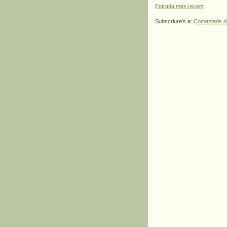
Entrada més recent
Subscriure's a:
Comentaris d