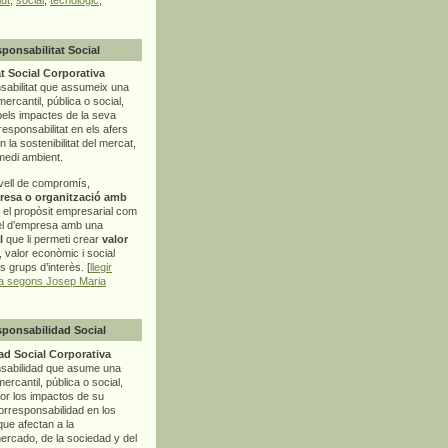
sponsabilitat Social
t Social Corporativa
sabilitat que assumeix una
mercantil, pública o social,
pels impactes de la seva
rresponsabilitat en els afers
la sostenibilitat del mercat,
 medi ambient.
vell de compromís,
resa o organització amb
t el propòsit empresarial com
el d’empresa amb una
l
que li permeti crear
valor
r, valor econòmic i social
ls grups d’interès. [
llegir
ia segons Josep Maria
sponsabilidad Social
d Social Corporativa
nsabilidad que asume una
ercantil, pública o social,
por los impactos de su
corresponsabilidad en los
ue afectan a la
mercado, de la sociedad y del