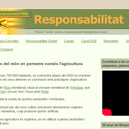
ria Canyelles
Responsabilitat Global
Canals
Canal RSA
Newsletter
Se
Contacte
Contribuir a fer u
ís del món en permetre només l'agricultura
empreses, adminis
uns 750.000 habitants, es convertirà abans del 2020 en el primer
ts els seus aliments es conrearan amb pràctiques d'agricultura
e l'
Àsia
meridional, situat al vessant meridional de l'
Himàlaia
, que
Tibet
i al sud, l'est i l'oest amb l'
Índia
da la venda de químics pesticides i herbicides.
litzaran per als seus cultius únicament abonaments orgànics
 ramaderia, i cap producte químic artificial.
a agricultura és orgànica, en no utilitzar a penes pesticides i
lt preu.
20 anys de Respon