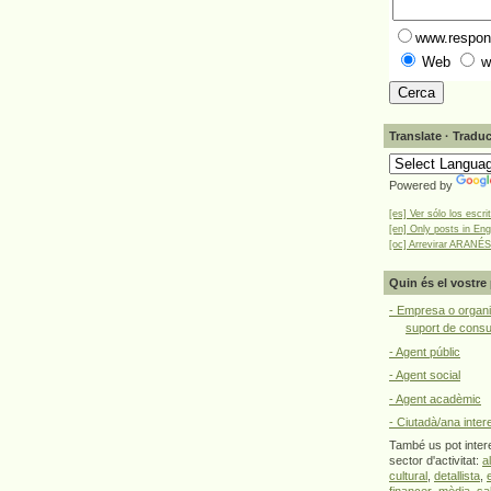
www.respons
Web
w
Translate · Traduc
Powered by
[es] Ver sólo los escri
[en] Only posts in Eng
[oc] Arrevirar ARANÉS
Quin és el vostre 
- Empresa o organi
suport de cons
- Agent públic
- Agent social
- Agent acadèmic
- Ciutadà/ana inter
També us pot intere
sector d'activitat:
a
cultural
,
detallista
,
financer
,
mèdia
,
sa