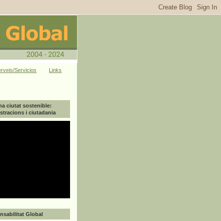
rveis/Servicios
Links
na ciutat sostenible:
tracions i ciutadania
sabilitat Global