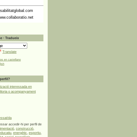
abilitatglobal.com
ww.collaboratio.net
e · Tradueix
Translate
tos en castellano
lish
perfil?
tzació interessada en
ultoria o acompanyament
essat/da
ssar accedir-hi per perfil de
limentació
,
construcció
,
educatiu
,
energètic
,
esportiu
,
lut
,
social
,
tecnològic
,