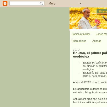
Pàgina principal
Josep Ma
Publicacions
Agenda
3.1.14
Bhutan, el primer pa
ecològica
Bhutan, un país amb 
del món en el qual to
ecològica
Bhutan és un regne d
limita al nord amb el
Abans del 2020 estarà prohibi
Els agricultors butaneses uti
naturals, obtinguts de la seva
Actualment gran part de la sev
herbicides artificials pel seu a