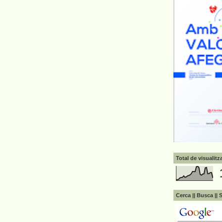
Total de visualit
Cerca || Busca || 