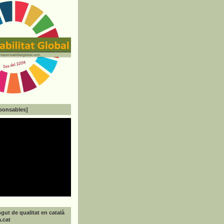
ponsables]
gut de qualitat en català
a.cat