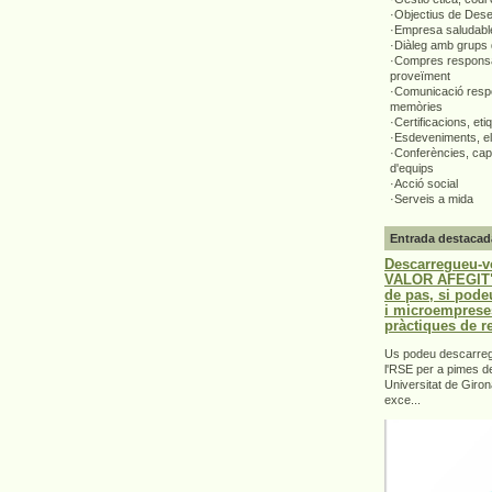
·Objectius de Des
·Empresa saludabl
·Diàleg amb grups 
·Compres responsa
proveïment
·Comunicació respo
memòries
·Certificacions, eti
·Esdeveniments, el
·Conferències, capa
d'equips
·Acció social
·Serveis a mida
Entrada destacad
Descarregueu-v
VALOR AFEGIT".
de pas, si pode
i microemprese
pràctiques de r
Us podeu descarrega
l'RSE per a pimes d
Universitat de Giron
exce...