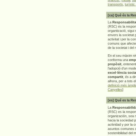
transports
,
turístic.
[ca] Què és la Re
La
Responsabilita
(RSC) és la respon
organització, sigui 
envers la societat 
activitat i per la co
comuns que afecten 
de la societat i del
En el seu màxim ni
conforma una
emp
propòsit
, entenen
l’adopció d’un mod
excel·lència socia
compartit
, és a di
alhora, per a tots e
definició més àmpl
Canyelles
]
[es] Qué es la Re
La
Responsabilida
(RSC) es la respo
organización, sea m
hacia la sociedad 
actividad y por la 
asuntos comunes q
sostenibilidad del 