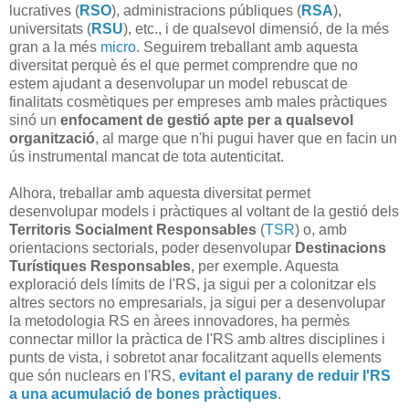
lucratives (
RSO
), administracions públiques (
RSA
),
universitats (
RSU
), etc., i de qualsevol dimensió, de la més
gran a la més
micro
. Seguirem treballant amb aquesta
diversitat perquè és el que permet comprendre que no
estem ajudant a desenvolupar un model rebuscat de
finalitats cosmètiques per empreses amb males pràctiques
sinó un
enfocament de gestió apte per a qualsevol
organització
, al marge que n'hi pugui haver que en facin un
ús instrumental mancat de tota autenticitat.
Alhora, treballar amb aquesta diversitat permet
desenvolupar models i pràctiques al voltant de la gestió dels
Territoris Socialment Responsables
(
TSR
) o, amb
orientacions sectorials, poder desenvolupar
Destinacions
Turístiques Responsables
, per exemple. Aquesta
exploració dels límits de l'RS, ja sigui per a colonitzar els
altres sectors no empresarials, ja sigui per a desenvolupar
la metodologia RS en àrees innovadores, ha permès
connectar millor la pràctica de l'RS amb altres disciplines i
punts de vista, i sobretot anar focalitzant aquells elements
que són nuclears en l'RS,
evitant el parany de reduir l'RS
a una acumulació de bones pràctiques
.