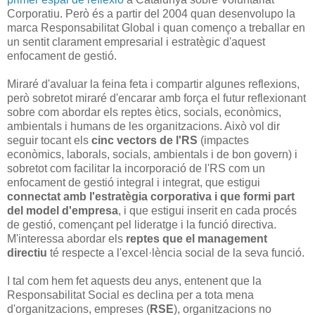
Corporatiu. Però és a partir del 2004 quan desenvolupo la
marca Responsabilitat Global i quan començo a treballar en
un sentit clarament empresarial i estratègic d'aquest
enfocament de gestió.
Miraré d'avaluar la feina feta i compartir algunes reflexions,
però sobretot miraré d'encarar amb força el futur reflexionant
sobre com abordar els reptes ètics, socials, econòmics,
ambientals i humans de les organitzacions. Això vol dir
seguir tocant els
cinc vectors de l'RS
(impactes
econòmics, laborals, socials, ambientals i de bon govern) i
sobretot com facilitar la incorporació de l'RS com un
enfocament de gestió integral i integrat, que estigui
connectat amb l'estratègia corporativa i que formi part
del model d'empresa
, i que estigui inserit en cada procés
de gestió, començant pel lideratge i la funció directiva.
M'interessa abordar els
reptes que el management
directiu
té respecte a l'excel·lència social de la seva funció.
I tal com hem fet aquests deu anys, entenent que la
Responsabilitat Social es declina per a tota mena
d'organitzacions, empreses (
RSE
), organitzacions no