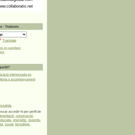
ww.collaboratio.net
e · Tradueix
Translate
tos en castellano
lish
perfil?
tzació interessada en
ultoria o acompanyament
essat/da
ssar accedir-hi per perfil de
limentació
,
construcció
,
educatiu
,
energètic
,
esportiu
,
lut
,
social
,
tecnològic
,