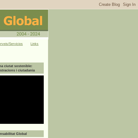
rveis/Servicios
Links
na ciutat sostenible:
tracions i ciutadania
sabilitat Global