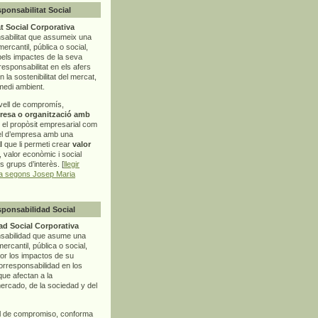
sponsabilitat Social
t Social Corporativa
sabilitat que assumeix una
mercantil, pública o social,
pels impactes de la seva
rresponsabilitat en els afers
la sostenibilitat del mercat,
 medi ambient.
vell de compromís,
resa o organització amb
t el propòsit empresarial com
el d’empresa amb una
l
que li permeti crear
valor
r, valor econòmic i social
ls grups d’interès. [
llegir
ia segons Josep Maria
sponsabilidad Social
d Social Corporativa
nsabilidad que asume una
ercantil, pública o social,
por los impactos de su
corresponsabilidad en los
ue afectan a la
mercado, de la sociedad y del
l de compromiso, conforma