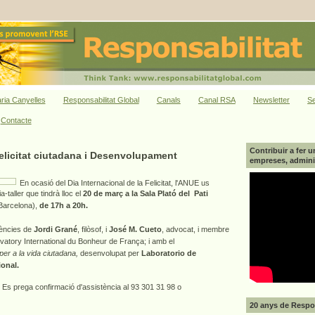
ria Canyelles
Responsabilitat Global
Canals
Canal RSA
Newsletter
Se
Contacte
Contribuir a fer u
Felicitat ciutadana i Desenvolupament
empreses, adminis
En ocasió del Dia Internacional de la Felicitat, l'ANUE us
taller que tindrà lloc el
20 de març a la
Sala Plató del Pati
 Barcelona),
de
17h a 20h.
ències de
Jordi Grané
, filòsof, i
José M. Cueto
, advocat, i membre
ervatory International du Bonheur de França; i amb el
 per a la vida ciutadana,
desenvolupat per
Laboratorio de
onal.
.
Es prega confirmació d'assistència al 93 301 31 98 o
20 anys de Respon