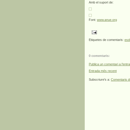
Amb el suport de:
Font:
www.anue.org
Etiquetes de comentaris:
esd
0 comentaris:
Publica un comentari a l'entr
Entrada més recent
Subscriure's a:
Comentaris d