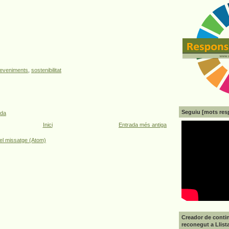
eveniments
,
sostenibilitat
Seguiu [mots res
ada
Inici
Entrada més antiga
el missatge (Atom)
Creador de contin
reconegut a Llist