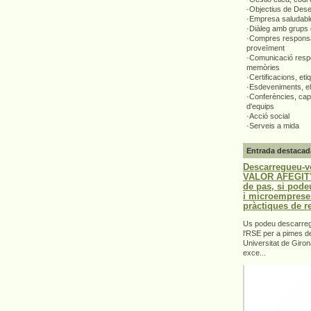
·Objectius de Des
·Empresa saludabl
·Diàleg amb grups 
·Compres responsa
proveïment
·Comunicació respo
memòries
·Certificacions, eti
·Esdeveniments, el
·Conferències, capa
d'equips
·Acció social
·Serveis a mida
Entrada destacad
Descarregueu-v
VALOR AFEGIT".
de pas, si pode
i microemprese
pràctiques de r
Us podeu descarrega
l'RSE per a pimes d
Universitat de Giron
exce...