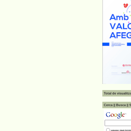
Total de visualit
Cerca || Busca || 
www.respons