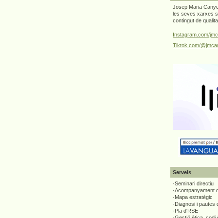
Josep Maria Canyel
les seves xarxes s
contingut de qualit
Instagram.com/jmc
Tiktok.com/@jmcan
Serveis
·Seminari directiu
·Acompanyament di
·Mapa estratègic
·Diagnosi i pautes
·Pla d'RSE
·Gestió ètica, codi 