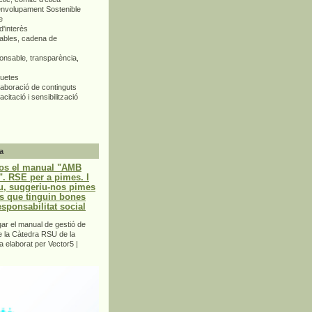
envolupament Sostenible
e
d'interès
bles, cadena de
nsable, transparència,
quetes
aboració de continguts
citació i sensibilització
a
os el manual "AMB
 RSE per a pimes. I
u, suggeriu-nos pimes
s que tinguin bones
esponsabilitat social
r el manual de gestió de
e la Càtedra RSU de la
a elaborat per Vector5 |