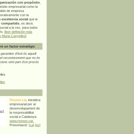
ganización con propósito
,
pósito empresarial como la
delo de empresa
orativamente con la
a
excelencia social
que le
r compartido
, es decir,
ocial a la vez, para todos
s. [
leer definición más
p Maria Canyelles
]
m un factor estratègic
aranties d'èxit és aquell
l reconeixement que no és
cions sinó part d'un procés
"
lles
lles
Respon.cat
, iniciativa
empresarial per al
desenvolupament de
la responsabilitat
social a Catalunya:
www.respon.cat.
Presentació:
[ca]
[es]