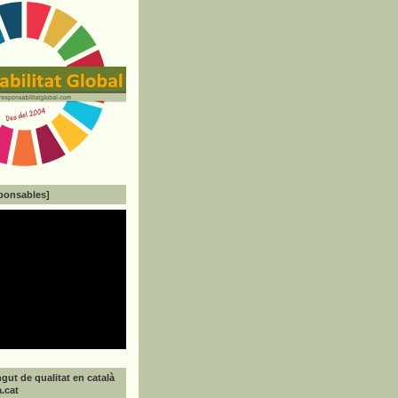
ponsables]
gut de qualitat en català
a.cat