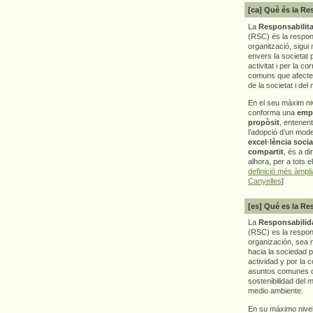
[ca] Què és la Re
La
Responsabilita
(RSC) és la respon
organització, sigui 
envers la societat 
activitat i per la co
comuns que afecten 
de la societat i del
En el seu màxim ni
conforma una
emp
propòsit
, entenen
l’adopció d’un mod
excel·lència socia
compartit
, és a di
alhora, per a tots e
definició més àmpl
Canyelles
]
[es] Qué es la Re
La
Responsabilida
(RSC) es la respo
organización, sea m
hacia la sociedad 
actividad y por la 
asuntos comunes q
sostenibilidad del 
medio ambiente.
En su máximo nive