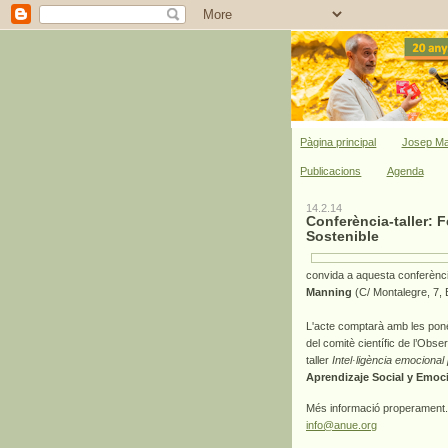
Pàgina principal
Josep Ma
Publicacions
Agenda
14.2.14
Conferència-taller: 
Sostenible
convida a aquesta conferència-
Manning
(
C/ Montalegre, 7,
L'acte comptarà amb les pon
del comitè científic de l’Obs
taller
Intel·ligència emocional
Aprendizaje Social y Emoci
Més informació properament
info@anue.org