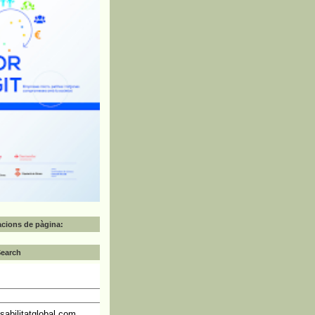
zacions de pàgina:
Search
abilitatglobal.com