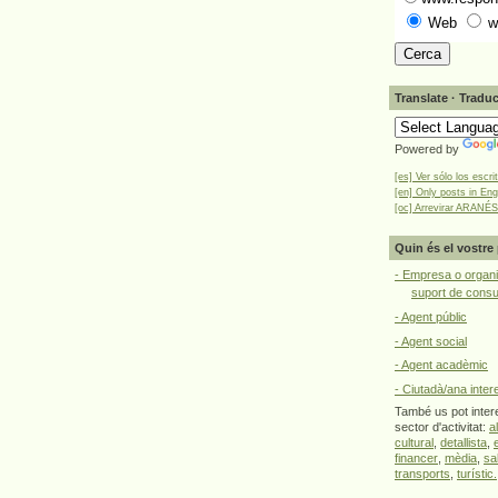
Web
w
Translate · Traduc
Powered by
[es] Ver sólo los escri
[en] Only posts in Eng
[oc] Arrevirar ARANÉS
Quin és el vostre 
- Empresa o organi
suport de cons
- Agent públic
- Agent social
- Agent acadèmic
- Ciutadà/ana inter
També us pot intere
sector d'activitat:
a
cultural
,
detallista
,
financer
,
mèdia
,
sa
transports
,
turístic.