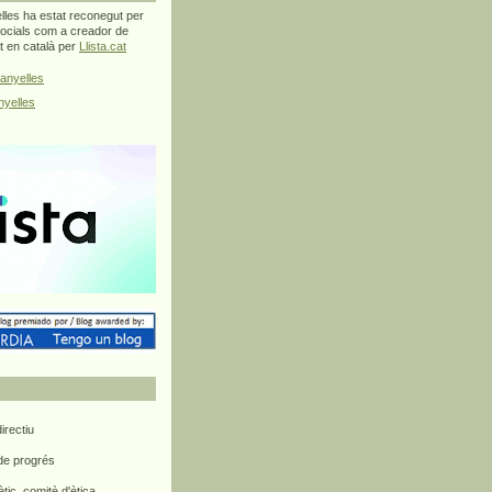
les ha estat reconegut per
ocials com a creador de
at en català per
Llista.cat
anyelles
yelles
rectiu
 de progrés
ètic, comitè d'ètica