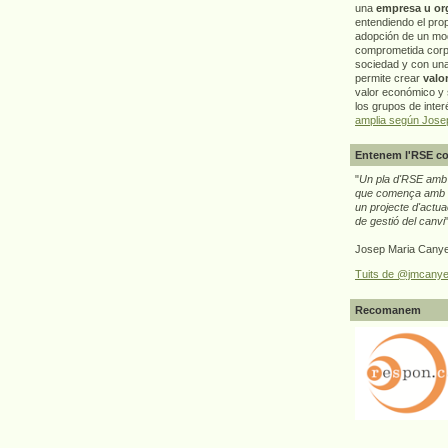
una
empresa u or
entendiendo el pro
adopción de un mo
comprometida corp
sociedad y con un
permite crear
valo
valor económico y s
los grupos de interé
amplia según Jose
Entenem l'RSE co
"
Un pla d'RSE amb g
que comença amb e
un projecte d'actua
de gestió del canvi
Josep Maria Canye
Tuits de @jmcanye
Recomanem