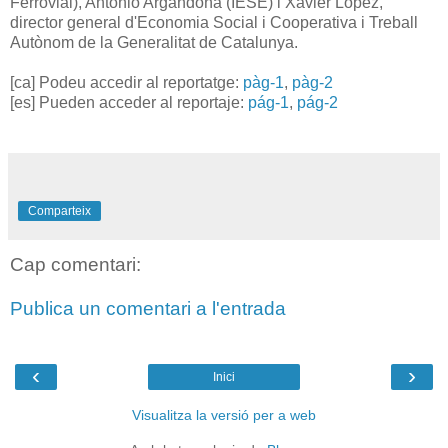
Ferrovial), Antonio Argandoña (IESE) i Xavier López,
director general d'Economia Social i Cooperativa i Treball
Autònom de la Generalitat de Catalunya.
[ca] Podeu accedir al reportatge:
pàg-1
,
pàg-2
[es] Pueden acceder al reportaje:
pág-1
,
pág-2
Comparteix
Cap comentari:
Publica un comentari a l'entrada
‹
›
Inici
Visualitza la versió per a web