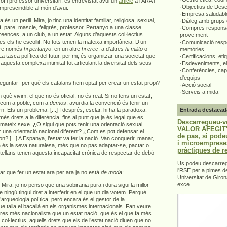
òsof i professor universitari, és entrevistat avui un
article
a l'ARA i
·Objectius de Des
 imprescindible al món d'avui:
·Empresa saludabl
 és un perill. Mira, jo tinc una identitat familiar, religiosa, sexual,
·Diàleg amb grups 
eí, pare, mascle, feligrès, professor. Pertanyo a una classe
·Compres responsa
reences, a un club, a un estat. Alguns d’aquests col·lectius
proveïment
es els he escollit. No tots tenen la mateixa importància. D’un
·Comunicació respo
ltre només
hi pertanyo
, en un altre
hi crec
, a d’altres
hi milito
o
memòries
 La tasca política del futur, per mi, és organitzar una societat que
·Certificacions, eti
 aquesta complexa intimitat tot articulant la diversitat dels seus
·Esdeveniments, el
·Conferències, capa
d'equips
guntar- per què els catalans hem optat per crear un estat propi?
·Acció social
·Serveis a mida
uè vivim, el que no és oficial, no és real. Si no tens un estat,
ir com a poble, com a
demos
, avui dia la convenció és tenir un
n. Ets un problema. [...] I després, esclar, hi ha la paradoxa:
Entrada destacad
s drets a la diferència, fins al punt que ja és legal que es
Descarregueu-v
mateix sexe. ¿O sigui que pots tenir una orientació sexual
VALOR AFEGIT".
ir una orientació nacional diferent? ¿Com es pot defensar el
de pas, si pode
n? [...] A Espanya, l’estat va fer la nació. Van conquerir, manar,
i microemprese
ta és la seva naturalesa, més que no pas adaptar-se, pactar o
pràctiques de r
stellans tenen aquesta incapacitat crònica de respectar de debò
Us podeu descarrega
l'RSE per a pimes d
rar que fer un estat ara per ara ja no està
de moda
:
Universitat de Giron
exce...
 Mira, jo no penso que una sobirania pura i dura sigui la millor
 ningú tingui dret a interferir en el que un dia votem. Perquè
’arqueologia política, però encara és el gestor de la
l que talla el bacallà en els organismes internacionals. Fan veure
 res més nacionalista que un estat nació, que és el que fa més
col·lectius, aquells drets que els de l’estat nació diuen que no