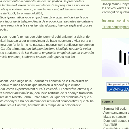
 incrementar la capacitat de decisió política i la prosperitat i
Josep Maria Canyel
 també addueixen raons identitàries (a la pregunta es pot donar
les seves xarxes s
 els que votarien no-no, en un 46 per cent, addueixen raons
contingut de qualit
tre del CEO, 1a onada del 2014).
tica i pragmàtica -que en podríem dir pròpiament cívica- la que
Instagram.com/jmc
ció a favor de la independència de proporcions elevades de catalans
una renúncia a la seva identitat d’origen, i també explica el procés
Tiktok.com/@jmcan
rocés
.
 que -com fa temps que defensem- el sobiranisme ha deixat de
titari i passar a ser un moviment de base netament cívica per a un
hora que l'unionisme ha passat a mostrar-se i configurar-se com un
. Cardús afirma que
un independentisme ideològic no hauria trobat
ous catalans
ni de les dones a un procés en què el que es valora és
e vida presents, i sobretot futures, més que no pas les
icent Soler, degà de la Facultat d'Economia de la Universitat de
cadèmic fa unes anàlisis que mostren la reacció que el món
ial, estan experimentant al País valencià. El catedràtic afirma que
favorir 400 famílies», denuncia l'elitisme de l'Espanya tradicional
l president Alberto Fabra. Entre altres, diu que "el problema és que a
sta espanyol està per damunt del sentiment democràtic" i que "hi ha
Serveis
xtractiva a Castella, heretada dels temps de la colonització
·Seminari directiu
·Acompanyament di
·Mapa estratègic
·Diagnosi i pautes
·Pla d'RSE
·Gestió ètica, codi 