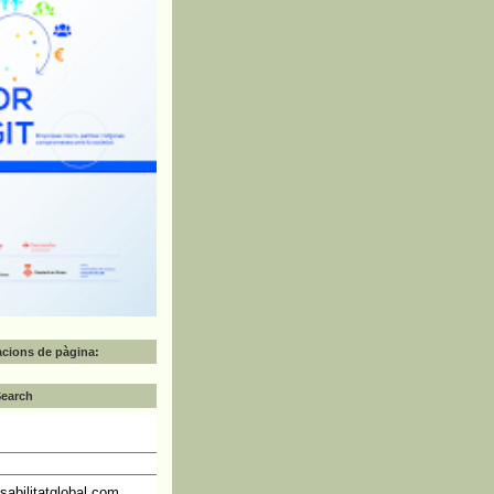
zacions de pàgina:
Search
abilitatglobal.com