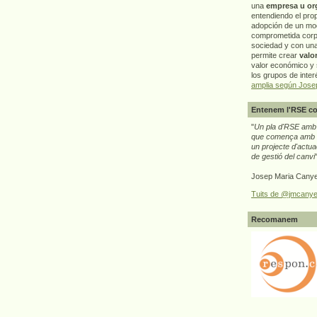
una
empresa u or
entendiendo el pro
adopción de un mo
comprometida corp
sociedad y con un
permite crear
valo
valor económico y s
los grupos de interé
amplia según Jose
Entenem l'RSE co
"
Un pla d'RSE amb g
que comença amb e
un projecte d'actua
de gestió del canvi
Josep Maria Canye
Tuits de @jmcanye
Recomanem