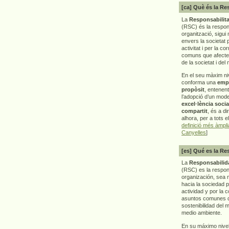
[ca] Què és la Re
La
Responsabilita
(RSC) és la respon
organització, sigui 
envers la societat 
activitat i per la co
comuns que afecten 
de la societat i del
En el seu màxim ni
conforma una
emp
propòsit
, entenen
l’adopció d’un mod
excel·lència socia
compartit
, és a di
alhora, per a tots e
definició més àmpl
Canyelles
]
[es] Qué es la Re
La
Responsabilida
(RSC) es la respo
organización, sea m
hacia la sociedad 
actividad y por la 
asuntos comunes q
sostenibilidad del 
medio ambiente.
En su máximo nive