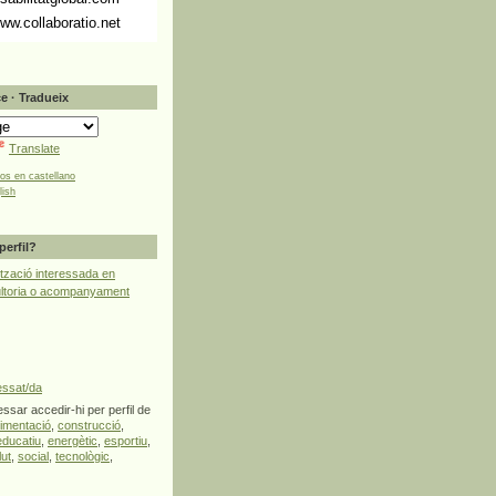
ww.collaboratio.net
e · Tradueix
Translate
tos en castellano
lish
perfil?
tzació interessada en
ultoria o acompanyament
essat/da
ssar accedir-hi per perfil de
limentació
,
construcció
,
educatiu
,
energètic
,
esportiu
,
lut
,
social
,
tecnològic
,