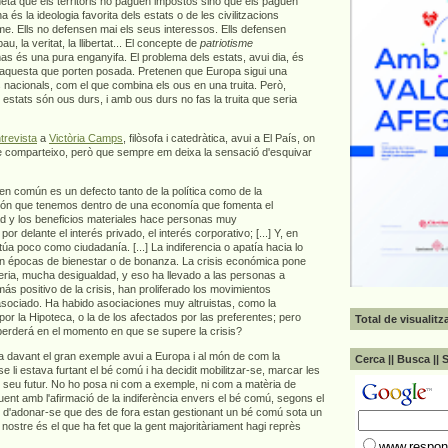
eta que els territoris no paguen impostos sinó que els paguen
és la ideologia favorita dels estats o de les civilitzacions
me. Ells no defensen mai els seus interessos. Ells defensen
u, la veritat, la llibertat... El concepte de
patriotisme
 és una pura enganyifa. El problema dels estats, avui dia, és
 aquesta que porten posada. Pretenen que Europa sigui una
 nacionals, com el que combina els ous en una truita. Però,
 estats són ous durs, i amb ous durs no fas la truita que seria
trevista
a
Victòria Camps
, filòsofa i catedràtica, avui a El País, on
que comparteixo, però que sempre em deixa la sensació d'esquivar
bien común es un defecto tanto de la política como de la
ción que tenemos dentro de una economía que fomenta el
ad y los beneficios materiales hace personas muy
or delante el interés privado, el interés corporativo; [...] Y, en
túa poco como ciudadanía. [...] La indiferencia o apatía hacia lo
n épocas de bienestar o de bonanza. La crisis económica pone
ria, mucha desigualdad, y eso ha llevado a las personas a
más positivo de la crisis, han proliferado los movimientos
 asociado. Ha habido asociaciones muy altruistas, como la
or la Hipoteca, o la de los afectados por las preferentes; pero
Total de visualit
perderá en el momento en que se supere la crisis?
 davant el gran exemple avui a Europa i al món de com la
Cerca || Busca || 
se li estava furtant el bé comú i ha decidit mobilitzar-se, marcar les
ir el seu futur. No ho posa ni com a exemple, ni com a matèria de
uent amb l'afirmació de la indiferència envers el bé comú, segons el
t d'adonar-se que des de fora estan gestionant un bé comú sota un
 nostre és el que ha fet que la gent majoritàriament hagi reprès
www.respons