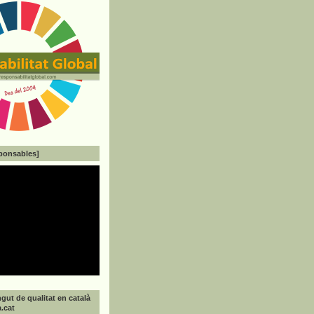
ponsables]
gut de qualitat en català
a.cat