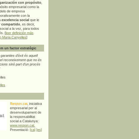
ganización con propósito
,
pósito empresarial como la
delo de empresa
orativamente con la
a
excelencia social
que le
r compartido
, es decir,
ocial a la vez, para todos
s. [
leer definición más
p Maria Canyelles
]
m un factor estratègic
aranties d'èxit és aquell
l reconeixement que no és
cions sinó part d'un procés
"
lles
lles
Respon.cat
, iniciativa
empresarial per al
desenvolupament de
la responsabilitat
social a Catalunya:
www.respon.cat.
Presentació:
[ca]
[es]