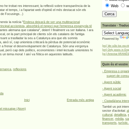
Web
w
 no he trobat res interessant; la reflexió sobre transparència de la
tar el temps, i a l'apartat web d'opinió el més destacat són els
de Focusings...)
ereix la notícia "
Endesa deixarà de ser una multinacional
Translate · Traduc
principal accionista, absorbirà el negoci que l’empresa espanyola té
antes alemana que catalana", deien! I finalment va ser italiana. I ara
al, on la part principal de clients són els catalans de l'antiga
nsant a traslladar la seu a Catalunya ara que els somnis
Powered by
a, això sí, cap unionista criticarà la pèrdua de potencial econòmic
[es] Ver sólo los escri
er a frenar el desenvolupament de Catalunya. Són una vergonya
[en] Only posts in Eng
tual, però cap dels polítics, economistes i intel·lectuals unionistes hi
[oc] Arrevirar ARANÉS
 és un tema
moral
. I així va l'ètica en aquestes latituds.
Quin és el vostre 
ernança
,
reflexions
- Empresa o organi
suport de cons
- Agent públic
- Agent social
ada
- Agent acadèmic
Inici
Entrada més antiga
- Ciutadà/ana inter
També us pot intere
el missatge (Atom)
sector d'activitat:
a
cultural
,
detallista
,
financer
,
mèdia
,
sa
transports
,
turístic.