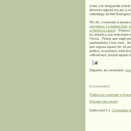
(nota: a la Vanguardia estival
directora adjunta era per a ma
videoblogs de Mel Rodríguez 
PD: Ah, i comentari a banda m
energètica. La italiana Enel, 
a l’Amèrica Llatina
". "Endesa 
es reduirà a una empreseta loc
Fecsa... Potser que vagin pe
panhispànics s'han mort... Ar
que suposa aquest fet, tot p
política, econòmica i intel·lec
reflexionarà, perquè aquest
Etiquetes de comentaris:
gov
0 comentaris:
Publica un comentari a l'entr
Entrada més recent
Subscriure's a:
Comentaris d