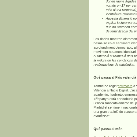
donen raons lligades a
només un 17 per cent
més d’una resposta),
identitàries (Baròme
Aquesta dimensió polí
explica la incorpora
que no l’entenen com 
de feminització del p
Les dades mostren clarament
basar-se en el sentiment iden
aprofundiment democràtic, al
moviment netament identitari
ni l’atenció ni l’adhesió dels
n
la millora de les condicions d
reafirmacions de catalanitat
.
Què passa al País valencià
També he llegit l'
entrevista
a V
València a Nació Digital. L'a
acadèmic, i sobretot empresar
«Espanya està concebuda per a
i critica l'anticatalanisme de
Madrid el sentiment nacionali
una gran tradició de classe e
d'Amèrica".
Què passa al món