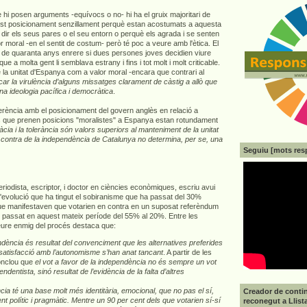
 hi posen arguments -equívocs o no- hi ha el gruix majoritari de
t posicionament senzillament perquè estan acostumats a aquesta
an dir els seus pares o el seu entorn o perquè els agrada i se senten
 moral -en el sentit de costum- però té poc a veure amb l'ètica. El
 de quaranta anys enrere si dues persones joves decidien viure
e a molta gent li semblava estrany i fins i tot molt i molt criticable.
e la unitat d'Espanya com a valor moral -encara que contrari al
icar la virulència d’alguns missatges clarament de càstig a allò que
na ideologia pacífica i democràtica
.
ferència amb el posicionament del govern anglès en relació a
s que prenen posicions "moralistes" a Espanya estan rotundament
cia i la tolerància són valors superiors al manteniment de la unitat
 contra de la independència de Catalunya no determina, per se, una
Seguiu [mots res
periodista, escriptor, i doctor en ciències econòmiques, escriu avui
'evolució que ha tingut el sobiranisme que ha passat del 30%
ue manifestaven que votarien en contra en un suposat referèndum
 passat en aquest mateix període del 55% al 20%. Entre les
eure enmig del procés destaca que:
ndència és resultat del convenciment que les alternatives preferides
nsatisfacció amb l’autonomisme s’han anat tancant
. A partir de les
onclou que
el vot a favor de la independència no és sempre un vot
dentista, sinó resultat de l’evidència de la falta d’altres
cia té una base molt més identitària, emocional, que no pas el sí,
Creador de contin
 polític i pragmàtic. Mentre un 90 per cent dels que votarien sí-sí
reconegut a Llist