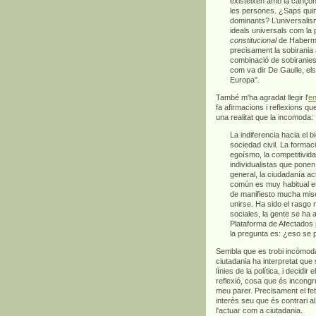
existeixen amb la cançon
les persones. ¿Saps quina 
dominants? L’universalis
ideals universals com la pa
constitucional
de Habermas
precisament la sobirania
combinació de sobiranies
com va dir De Gaulle, els
Europa".
També m'ha agradat llegir l'
en
fa afirmacions i reflexions 
una realitat que la incomoda:
La indiferencia hacia el 
sociedad civil. La forma
egoísmo, la competitivid
individualistas que ponen p
general, la ciudadanía ac
común es muy habitual e
de manifiesto mucha mise
unirse. Ha sido el rasgo 
sociales, la gente se ha
Plataforma de Afectados p
la pregunta es: ¿eso se 
Sembla que es trobi incòmoda
ciutadania ha interpretat que 
línies de la política, i decid
reflexió, cosa que és incongr
meu parer. Precisament el fe
interès seu que és contrari al
l'actuar com a ciutadania.