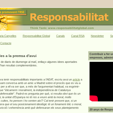
ria Canyelles
Responsabilitat Global
Canals
Canal RSA
Newsletter
Se
Contacte
Contribuir a fer u
les a la premsa d'avui
empreses, adminis
 de diaris de diumenge al matí, enllaço algunes idees aportades
m'han resultat complementàries.
va tenir responsabilitats importants a l'AEAT, escriu avui un
article
a
ssant conversa amb un amic a Madrid sobre el procés que es viu a
per a ell va ser que, a més de l'argumentari habitual, va esgrimir-
que “
èticament i moralment, la independència de Catalunya
ndefensable
”. Padrol es pregunta per què, si
resulta obvi que és un
, la unitat d’Espanya no té res a veure amb la moral
,
molts
 cultes, ho pensen i ho senten així? Cal tenir present que, si un
era que el seu posicionament ideològic té un fonament ètic o moral,
nvicció i vehemència amb què defensaran els seus plantejaments
20 anys de Respon