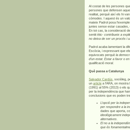
Al costat de les persones que
persones que defensen aques
realitat, perquè així els hi v
còmodes. I aquest és un valor
mateix Padrol posa l'exemple
juntes sense estar casades, qu
En tot cas, la consideració d
sentit ètic-
contribueix a expl
no deixa de ser un procés i u
Padrol acaba lamentant la di
Escòcia, i expressant que el
equivocats perquè
la democrà
d’un estat
.
Estar a favor o en
qualificació moral
.
Què passa a Catalunya
Salvador Cardús
, sociòleg, 
un
article
a l'ARA, on mostra l
(1991) al 55% (2013) o els q
per la independència que han
conclusions que es poden tr
L’opció per la indepe
per respondre a la i
dades que aporta, c
ideològicament indepen
alternatives
.
El no a la independèn
que és fonamentalment