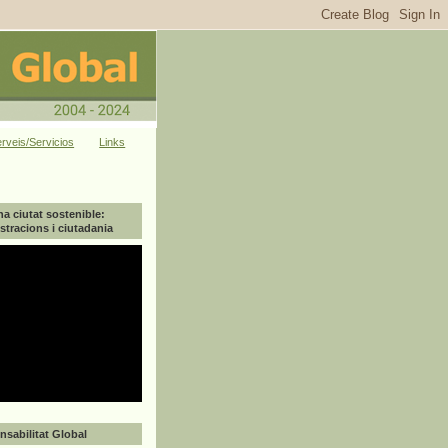
rveis/Servicios
Links
na ciutat sostenible:
tracions i ciutadania
sabilitat Global