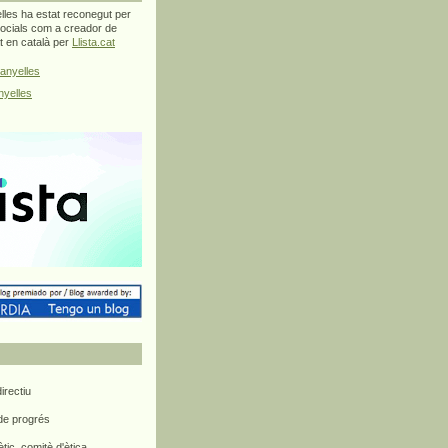
les ha estat reconegut per
ocials com a creador de
at en català per
Llista.cat
anyelles
yelles
rectiu
 de progrés
ètic, comitè d'ètica