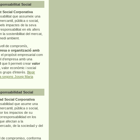
sponsabilitat Social
t Social Corporativa
sabilitat que assumeix una
mercantil, pública o social,
pels impactes de la seva
rresponsabilitat en els afers
la sostenibilitat del mercat,
 medi ambient.
vell de compromís,
resa o organització amb
t el propòsit empresarial com
el d’empresa amb una
l
que li permeti crear
valor
r, valor econòmic i social
ls grups d’interès. [
llegir
ia segons Josep Maria
sponsabilidad Social
d Social Corporativa
nsabilidad que asume una
ercantil, pública o social,
por los impactos de su
corresponsabilidad en los
ue afectan a la
mercado, de la sociedad y del
l de compromiso, conforma