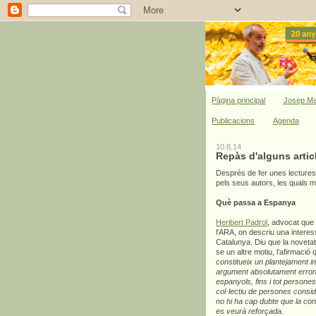
Pàgina principal
Josep Ma
Publicacions
Agenda
10.8.14
Repàs d'alguns artic
Després de fer unes lectures
pels seus autors, les quals 
Què passa a Espanya
Heribert Padrol
, advocat que 
l'ARA, on descriu una intere
Catalunya. Diu que la novetat 
se un altre motiu, l’afirmació 
constitueix un plantejament i
argument absolutament erroni
espanyols, fins i tot persones
col·lectiu de persones consid
no hi ha cap dubte que la co
es veurà reforçada
.