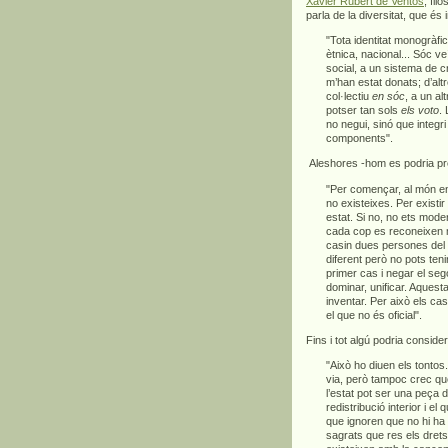
Xavier Rubert de Ventós
, fil
parla de la diversitat, que és
"Tota identitat monogràfica
ètnica, nacional... Sóc v
social, a un sistema de c
m’han estat donats; d’altr
col·lectiu
en sóc
, a un a
potser tan sols
els voto
.
no negui, sinó que integri
components".
Aleshores -hom es podria pre
"Per començar, al món en q
no existeixes. Per exist
estat. Si no, no ets moder
cada cop es reconeixen mé
casin dues persones del 
diferent però no pots ten
primer cas i negar el sego
dominar, unificar. Aques
inventar. Per això els ca
el que no és oficial".
Fins i tot algú podria conside
"Això ho diuen els tontos.
via, però tampoc crec que
l’estat pot ser una peça d
redistribució interior i e
que ignoren que no hi ha
sagrats que res els drets 