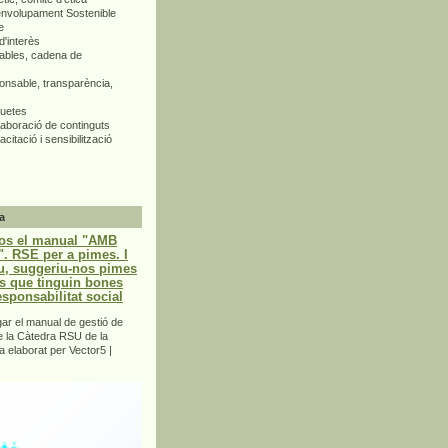
envolupament Sostenible
e
d'interès
bles, cadena de
nsable, transparència,
quetes
aboració de continguts
citació i sensibilització
a
os el manual "AMB
 RSE per a pimes. I
u, suggeriu-nos pimes
s que tinguin bones
esponsabilitat social
r el manual de gestió de
e la Càtedra RSU de la
a elaborat per Vector5 |