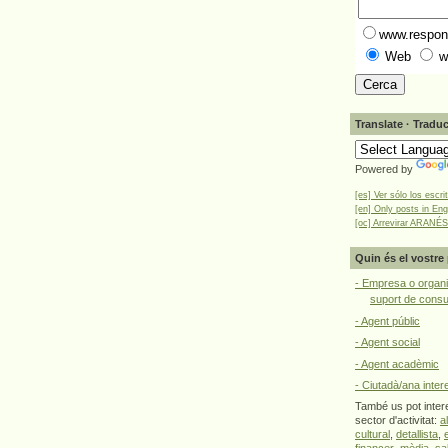
www.respons
Web
w
Translate · Traduc
Powered by
[es] Ver sólo los escri
[en] Only posts in Eng
[oc] Arrevirar ARANÉS
Quin és el vostre 
- Empresa o organi
suport de cons
- Agent públic
- Agent social
- Agent acadèmic
- Ciutadà/ana inter
També us pot intere
sector d'activitat:
a
cultural
,
detallista
,
financer
,
mèdia
,
sa