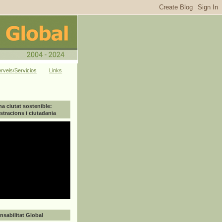
rveis/Servicios
Links
na ciutat sostenible:
tracions i ciutadania
sabilitat Global