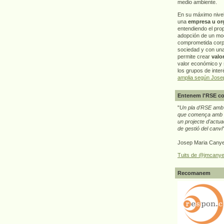
medio ambiente.
En su máximo nive
una
empresa u or
entendiendo el pro
adopción de un mo
comprometida corp
sociedad y con un
permite crear
valo
valor económico y s
los grupos de interé
amplia según Jose
Entenem l'RSE co
"
Un pla d'RSE amb g
que comença amb e
un projecte d'actua
de gestió del canvi
Josep Maria Canye
Tuits de @jmcanye
Recomanem