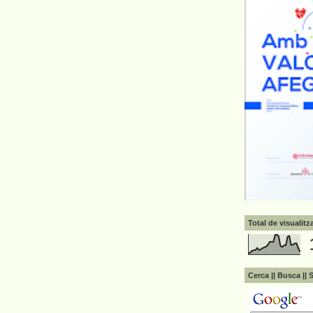
Total de visualit
Cerca || Busca || 