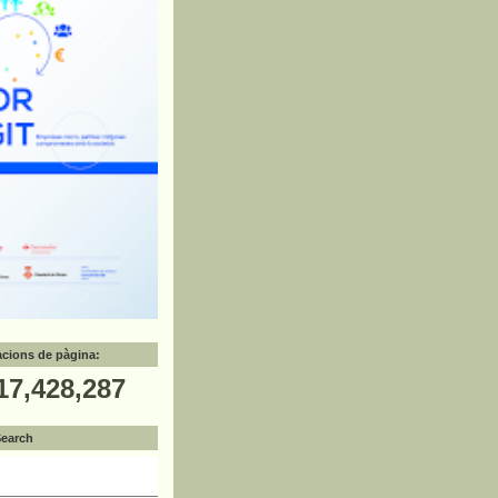
zacions de pàgina:
17,428,287
Search