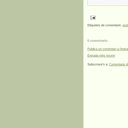
Etiquetes de comentaris:
esd
0 comentaris:
Publica un comentari a l'entr
Entrada més recent
Subscriure's a:
Comentaris d