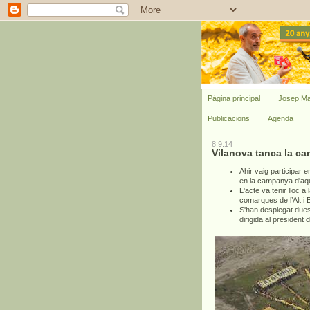
Pàgina principal
Josep Ma
Publicacions
Agenda
8.9.14
Vilanova tanca la c
Ahir vaig participar e
en la campanya d'aque
L'acte va tenir lloc a
comarques de l’Alt i 
S'han desplegat due
dirigida al presiden