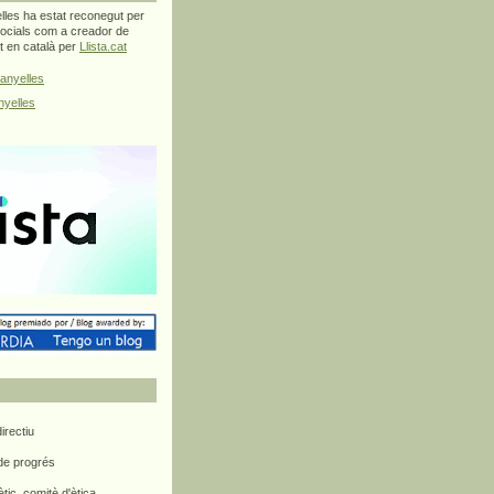
les ha estat reconegut per
ocials com a creador de
at en català per
Llista.cat
anyelles
yelles
rectiu
 de progrés
ètic, comitè d'ètica