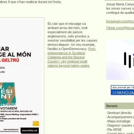
res 9 que s'han realitzat durant tot l'estiu.
Josep Maria Canyel
les seves xarxes s
contingut de qualit
Instagram.com/jmc
És clar que el missatge va
Tiktok.com/@jmcan
arribant arreu del món, molt
especialment als països
anglosaxons, més proclius a
mostrar sensibilitat per les causes
democràtiques. Un nou exemple,
l'anàlisi a OpenDemocracy:
Post-
independence in Scotland,
Catalonia and the Basque
Country: city-regional small
nations beyond nation-states
Serveis
·Seminari directiu
·Acompanyament di
·Mapa estratègic
·Diagnosi i pautes
·Pla d'RSE
·Gestió ètica, codi 