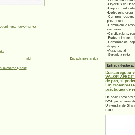
·Objectius de Des
·Empresa saludabl
·Diàleg amb grups 
·Compres responsa
proveïment
·Comunicació respo
eveniments
,
governança
memòries
·Certificacions, eti
·Esdeveniments, el
·Conferències, capa
d'equips
·Acció social
ada
·Serveis a mida
Inici
Entrada més antiga
Entrada destacad
el missatge (Atom)
Descarregueu-v
VALOR AFEGIT".
de pas, si pode
i microemprese
pràctiques de r
Us podeu descarrega
l'RSE per a pimes d
Universitat de Giron
exce...