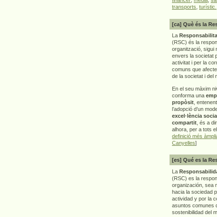
transports
,
turístic.
[ca] Què és la Re
La
Responsabilita
(RSC) és la respon
organització, sigui 
envers la societat 
activitat i per la co
comuns que afecten 
de la societat i del
En el seu màxim ni
conforma una
emp
propòsit
, entenen
l’adopció d’un mod
excel·lència socia
compartit
, és a di
alhora, per a tots e
definició més àmpl
Canyelles
]
[es] Qué es la Re
La
Responsabilida
(RSC) es la respo
organización, sea m
hacia la sociedad 
actividad y por la 
asuntos comunes q
sostenibilidad del 