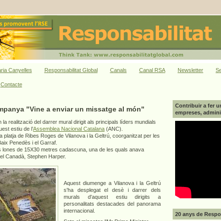
ria Canyelles
Responsabilitat Global
Canals
Canal RSA
Newsletter
Se
Contacte
Contribuir a fer u
ampanya "Vine a enviar un missatge al món"
empreses, adminis
n la realització del darrer mural dirigit als principals líders mundials
st estiu de l’
Assemblea Nacional Catalana
(ANC).
 la platja de Ribes Roges de Vilanova i la Geltrú, coorganitzat per les
Baix Penedès i el Garraf.
s lones de 15X30 metres cadascuna, una de les quals anava
t del Canadà, Stephen Harper.
Aquest diumenge a Vilanova i la Geltrú
s'ha desplegat el desè i darrer dels
murals d'aquest estiu dirigits a
personalitats destacades del panorama
internacional.
20 anys de Respon