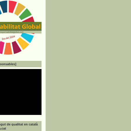
ponsables]
gut de qualitat en català
a.cat