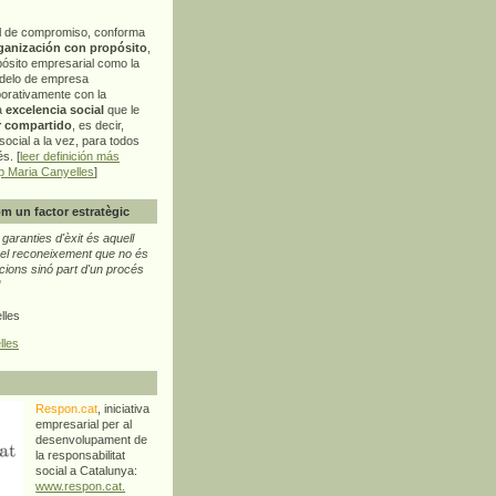
l de compromiso, conforma
ganización con propósito
,
pósito empresarial como la
delo de empresa
orativamente con la
a
excelencia social
que le
r compartido
, es decir,
ocial a la vez, para todos
s. [
leer definición más
p Maria Canyelles
]
m un factor estratègic
aranties d'èxit és aquell
l reconeixement que no és
cions sinó part d'un procés
"
lles
lles
Respon.cat
, iniciativa
empresarial per al
desenvolupament de
la responsabilitat
social a Catalunya:
www.respon.cat.