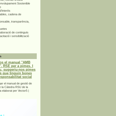
envolupament Sostenible
e
d'interès
bles, cadena de
nsable, transparència,
quetes
aboració de continguts
citació i sensibilització
a
os el manual "AMB
 RSE per a pimes. I
u, suggeriu-nos pimes
s que tinguin bones
esponsabilitat social
r el manual de gestió de
e la Càtedra RSU de la
a elaborat per Vector5 |