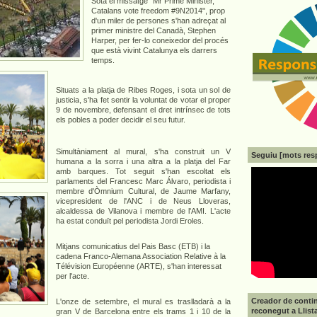
Sota el missatge "Mr Prime Minister,
Catalans vote freedom #9N2014", prop
d'un miler de persones s'han adreçat al
primer ministre del Canadà, Stephen
Harper, per fer-lo coneixedor del procés
que està vivint Catalunya els darrers
temps.
Situats a la platja de Ribes Roges, i sota un sol de
justicia, s'ha fet sentir la voluntat de votar el proper
9 de novembre, defensant el dret intrínsec de tots
els pobles a poder decidir el seu futur.
Simultàniament al mural, s'ha construit un V
Seguiu [mots res
humana a la sorra i una altra a la platja del Far
amb barques. Tot seguit s'han escoltat els
parlaments del Francesc Marc Álvaro, periodista i
membre d'Òmnium Cultural, de Jaume Marfany,
vicepresident de l'ANC i de Neus Lloveras,
alcaldessa de Vilanova i membre de l'AMI. L'acte
ha estat conduït pel periodista Jordi Eroles.
Mitjans comunicatius del Pais Basc (ETB) i la
cadena Franco-Alemana Association Relative à la
Télévision Européenne (ARTE), s'han interessat
per l'acte.
Creador de contin
L'onze de setembre, el mural es traslladarà a la
reconegut a Llist
gran V de Barcelona entre els trams 1 i 10 de la