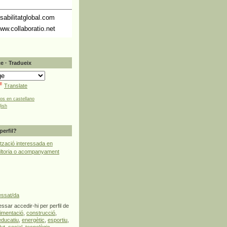
abilitatglobal.com
ww.collaboratio.net
e · Tradueix
Translate
tos en castellano
lish
perfil?
tzació interessada en
ultoria o acompanyament
essat/da
ssar accedir-hi per perfil de
limentació
,
construcció
,
educatiu
,
energètic
,
esportiu
,
lut
,
social
,
tecnològic
,