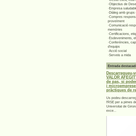
·Objectius de Des
·Empresa saludabl
·Diàleg amb grups 
·Compres responsa
proveïment
·Comunicació respo
memòries
·Certificacions, eti
·Esdeveniments, el
·Conferències, capa
d'equips
·Acció social
·Serveis a mida
Entrada destacad
Descarregueu-v
VALOR AFEGIT".
de pas, si pode
i microemprese
pràctiques de r
Us podeu descarrega
l'RSE per a pimes d
Universitat de Giron
exce...