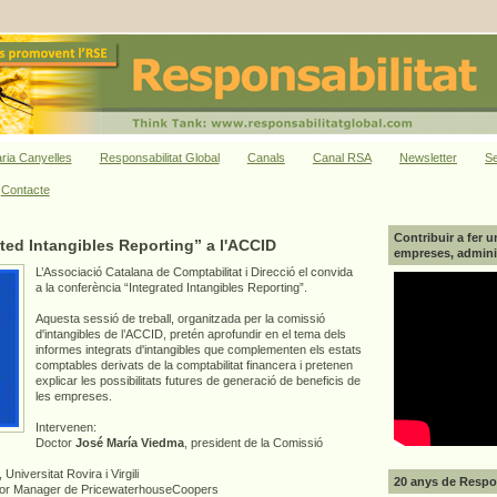
ria Canyelles
Responsabilitat Global
Canals
Canal RSA
Newsletter
Se
Contacte
Contribuir a fer u
ted Intangibles Reporting” a l'ACCID
empreses, adminis
L’Associació Catalana de Comptabilitat i Direcció el convida
a la conferència “Integrated Intangibles Reporting”.
Aquesta sessió de treball, organitzada per la comissió
d'intangibles de l’ACCID, pretén aprofundir en el tema dels
informes integrats d'intangibles que complementen els estats
comptables derivats de la comptabilitat financera i pretenen
explicar les possibilitats futures de generació de beneficis de
les empreses.
Intervenen:
Doctor
José María Viedma
, president de la Comissió
, Universitat Rovira i Virgili
20 anys de Respon
ior Manager de PricewaterhouseCoopers