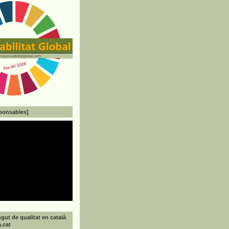
ponsables]
gut de qualitat en català
a.cat