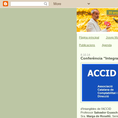
Pàgina principal
Josep Ma
Publicacions
Agenda
8.10.14
Conferència “Integra
d'Intangibles de l’ACCID
Professor
Salvador Guasch
Sra.
Marga de Roselló
, Sen