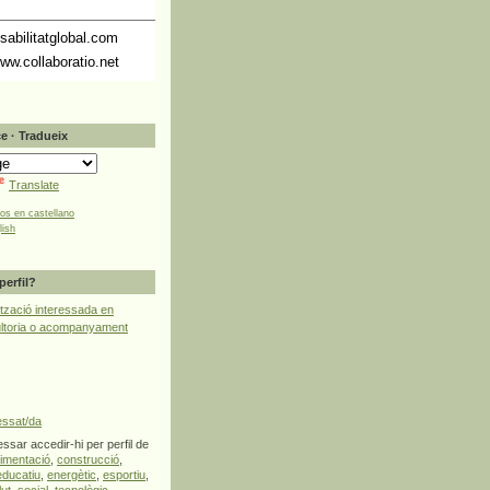
abilitatglobal.com
ww.collaboratio.net
e · Tradueix
Translate
tos en castellano
lish
perfil?
tzació interessada en
ultoria o acompanyament
essat/da
ssar accedir-hi per perfil de
limentació
,
construcció
,
educatiu
,
energètic
,
esportiu
,
lut
,
social
,
tecnològic
,