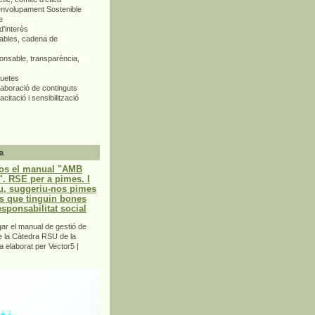
envolupament Sostenible
e
d'interès
bles, cadena de
nsable, transparència,
quetes
aboració de continguts
citació i sensibilització
a
os el manual "AMB
 RSE per a pimes. I
u, suggeriu-nos pimes
s que tinguin bones
esponsabilitat social
r el manual de gestió de
e la Càtedra RSU de la
a elaborat per Vector5 |