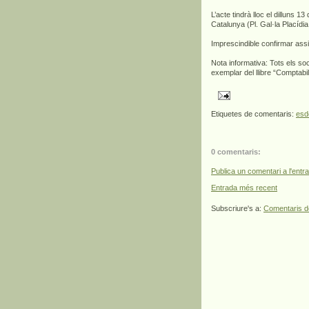
L’acte tindrà lloc el dilluns 
Catalunya (Pl. Gal·la Placídi
Imprescindible confirmar ass
Nota informativa: Tots els so
exemplar del llibre “Comptabil
Etiquetes de comentaris:
esd
0 comentaris:
Publica un comentari a l'entr
Entrada més recent
Subscriure's a:
Comentaris d