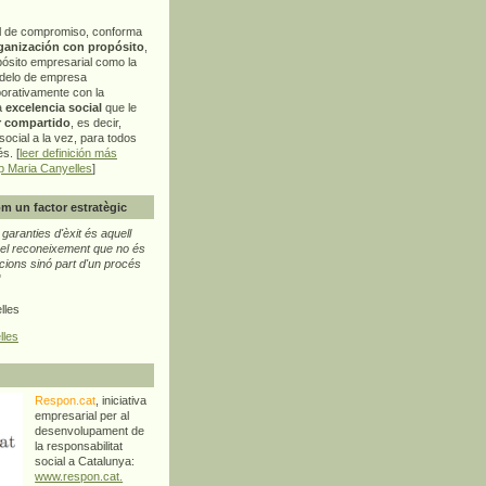
l de compromiso, conforma
ganización con propósito
,
pósito empresarial como la
delo de empresa
orativamente con la
a
excelencia social
que le
r compartido
, es decir,
ocial a la vez, para todos
s. [
leer definición más
p Maria Canyelles
]
m un factor estratègic
aranties d'èxit és aquell
l reconeixement que no és
cions sinó part d'un procés
"
lles
lles
Respon.cat
, iniciativa
empresarial per al
desenvolupament de
la responsabilitat
social a Catalunya:
www.respon.cat.