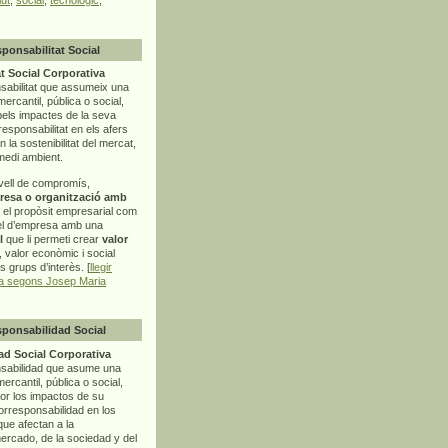
sponsabilitat Social
t Social Corporativa
sabilitat que assumeix una
mercantil, pública o social,
pels impactes de la seva
rresponsabilitat en els afers
la sostenibilitat del mercat,
 medi ambient.
vell de compromís,
resa o organització amb
t el propòsit empresarial com
el d’empresa amb una
l
que li permeti crear
valor
r, valor econòmic i social
ls grups d’interès. [
llegir
ia segons Josep Maria
sponsabilidad Social
d Social Corporativa
nsabilidad que asume una
ercantil, pública o social,
por los impactos de su
corresponsabilidad en los
ue afectan a la
mercado, de la sociedad y del