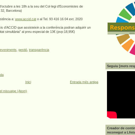
13 d’octubre a les 18h a la seu del Col·legi d’Economistes de
a 32, Barcelona)
istència a:
www.accid.cat
o al Tel. 93 416 16 04 ext. 2020
cis d’ACCID que assisteixin a la conferència podran adquirir un
itat simultània” al preu especial de 13€ (pvp:18,95€)
eveniments
,
gestió
,
transparència
Seguiu [mots res
ada
Inici
Entrada més antiga
el missatge (Atom)
Creador de contin
reconegut a Llist