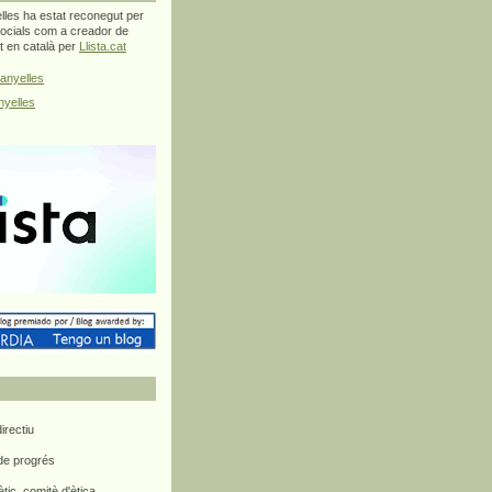
les ha estat reconegut per
ocials com a creador de
at en català per
Llista.cat
anyelles
yelles
rectiu
 de progrés
ètic, comitè d'ètica