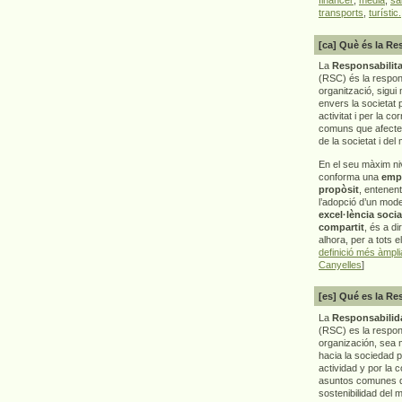
transports
,
turístic.
[ca] Què és la Re
La
Responsabilita
(RSC) és la respon
organització, sigui 
envers la societat 
activitat i per la co
comuns que afecten 
de la societat i del
En el seu màxim ni
conforma una
emp
propòsit
, entenen
l’adopció d’un mod
excel·lència socia
compartit
, és a di
alhora, per a tots e
definició més àmpl
Canyelles
]
[es] Qué es la Re
La
Responsabilida
(RSC) es la respo
organización, sea m
hacia la sociedad 
actividad y por la 
asuntos comunes q
sostenibilidad del 