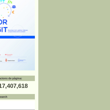
zacions de pàgina:
17,407,618
Search