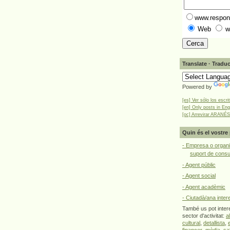
www.respons
Web
w
Translate · Traduc
Powered by
[es] Ver sólo los escri
[en] Only posts in Eng
[oc] Arrevirar ARANÉS
Quin és el vostre 
- Empresa o organi
suport de cons
- Agent públic
- Agent social
- Agent acadèmic
- Ciutadà/ana inter
També us pot intere
sector d'activitat:
a
cultural
,
detallista
,
financer
,
mèdia
,
sa