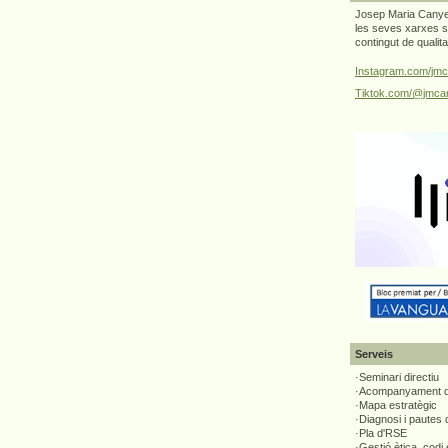
Josep Maria Canyel
les seves xarxes s
contingut de qualit
Instagram.com/jmc
Tiktok.com/@jmcan
Serveis
·Seminari directiu
·Acompanyament di
·Mapa estratègic
·Diagnosi i pautes
·Pla d'RSE
·Gestió ètica, codi 