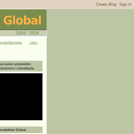
rveis/Servicios
Links
na ciutat sostenible:
tracions i ciutadania
sabilitat Global