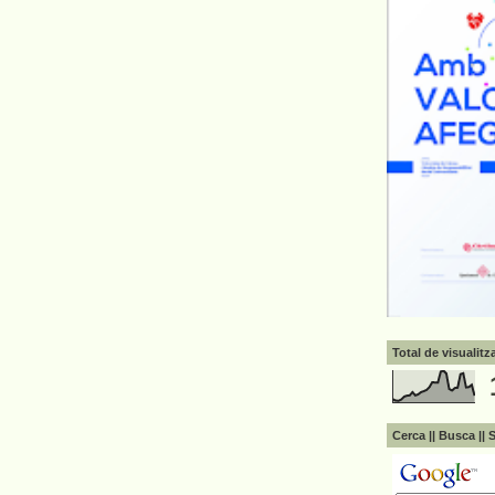
Total de visualit
Cerca || Busca || 