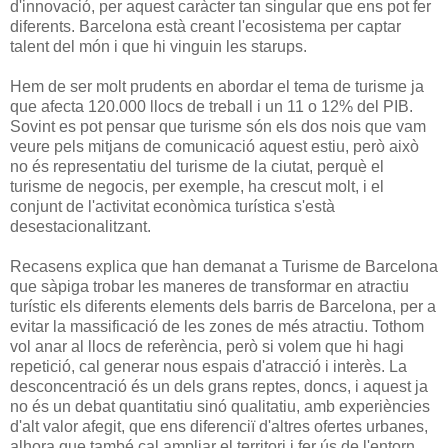
d'innovació, per aquest caràcter tan singular que ens pot fer
diferents. Barcelona està creant l'ecosistema per captar
talent del món i que hi vinguin les starups.
Hem de ser molt prudents en abordar el tema de turisme ja
que afecta 120.000 llocs de treball i un 11 o 12% del PIB.
Sovint es pot pensar que turisme són els dos nois que vam
veure pels mitjans de comunicació aquest estiu, però això
no és representatiu del turisme de la ciutat, perquè el
turisme de negocis, per exemple, ha crescut molt, i el
conjunt de l'activitat econòmica turística s'està
desestacionalitzant.
Recasens explica que han demanat a Turisme de Barcelona
que sàpiga trobar les maneres de transformar en atractiu
turístic els diferents elements dels barris de Barcelona, per a
evitar la massificació de les zones de més atractiu. Tothom
vol anar al llocs de referència, però si volem que hi hagi
repetició, cal generar nous espais d'atracció i interès. La
desconcentració és un dels grans reptes, doncs, i aquest ja
no és un debat quantitatiu sinó qualitatiu, amb experiències
d'alt valor afegit, que ens diferenciï d'altres ofertes urbanes,
alhora que també cal ampliar el territori i fer ús de l'entorn