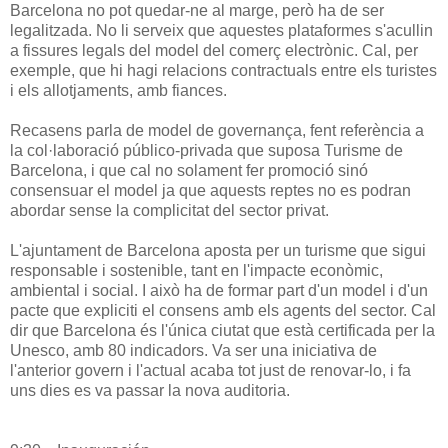
Barcelona no pot quedar-ne al marge, però ha de ser
legalitzada. No li serveix que aquestes plataformes s'acullin
a fissures legals del model del comerç electrònic. Cal, per
exemple, que hi hagi relacions contractuals entre els turistes
i els allotjaments, amb fiances.
Recasens parla de model de governança, fent referència a
la col·laboració público-privada que suposa Turisme de
Barcelona, i que cal no solament fer promoció sinó
consensuar el model ja que aquests reptes no es podran
abordar sense la complicitat del sector privat.
L'ajuntament de Barcelona aposta per un turisme que sigui
responsable i sostenible, tant en l'impacte econòmic,
ambiental i social. I això ha de formar part d'un model i d'un
pacte que expliciti el consens amb els agents del sector. Cal
dir que Barcelona és l'única ciutat que està certificada per la
Unesco, amb 80 indicadors. Va ser una iniciativa de
l'anterior govern i l'actual acaba tot just de renovar-lo, i fa
uns dies es va passar la nova auditoria.