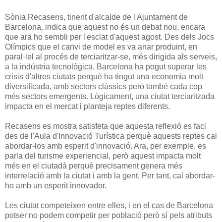
Sònia Recasens, tinent d'alcalde de l'Ajuntament de
Barcelona, indica que aquest no és un debat nou, encara
que ara ho sembli per l'esclat d'aquest agost. Des dels Jocs
Olímpics que el canvi de model es va anar produint, en
paral·lel al procés de terciaritzar-se, més dirigida als serveis,
a la indústria tecnològica. Barcelona ha pogut superar les
crisis d'altres ciutats perquè ha tingut una economia molt
diversificada, amb sectors clàssics però també cada cop
més sectors emergents. Lògicament, una ciutat terciaritzada
impacta en el mercat i planteja reptes diferents.
Recasens es mostra satisfeta que aquesta reflexió es faci
des de l'Aula d'Innovació Turística perquè aquests reptes cal
abordar-los amb esperit d'innovació. Ara, per exemple, es
parla del turisme experiencial, però aquest impacta molt
més en el ciutadà perquè precisament genera més
interrelació amb la ciutat i amb la gent. Per tant, cal abordar-
ho amb un esperit innovador.
Les ciutat competeixen entre elles, i en el cas de Barcelona
potser no podem competir per població però sí pels atributs