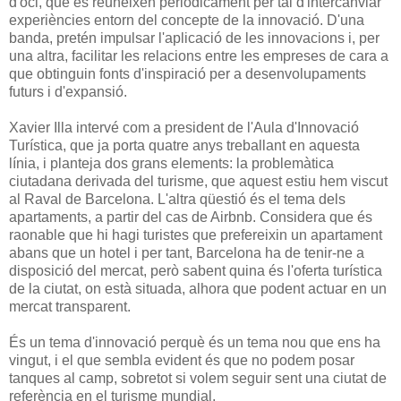
d'oci, que es reuneixen periòdicament per tal d'intercanviar
experiències entorn del concepte de la innovació. D'una
banda, pretén impulsar l'aplicació de les innovacions i, per
una altra, facilitar les relacions entre les empreses de cara a
que obtinguin fonts d'inspiració per a desenvolupaments
futurs i d'expansió.
Xavier Illa intervé com a president de l'Aula d'Innovació
Turística, que ja porta quatre anys treballant en aquesta
línia, i planteja dos grans elements: la problemàtica
ciutadana derivada del turisme, que aquest estiu hem viscut
al Raval de Barcelona. L'altra qüestió és el tema dels
apartaments, a partir del cas de Airbnb. Considera que és
raonable que hi hagi turistes que prefereixin un apartament
abans que un hotel i per tant, Barcelona ha de tenir-ne a
disposició del mercat, però sabent quina és l'oferta turística
de la ciutat, on està situada, alhora que podent actuar en un
mercat transparent.
És un tema d'innovació perquè és un tema nou que ens ha
vingut, i el que sembla evident és que no podem posar
tanques al camp, sobretot si volem seguir sent una ciutat de
referència en el turisme mundial.