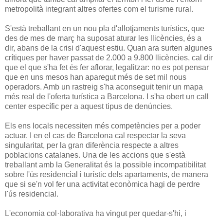
metropolità integrant altres ofertes com el turisme rural.
S'està treballant en un nou pla d'allotjaments turístics, que
des de mes de març ha suposat aturar les llicències, és a
dir, abans de la crisi d'aquest estiu. Quan ara surten algunes
crítiques per haver passat de 2.000 a 9.800 llicències, cal dir
que el que s'ha fet és fer aflorar, legalitzar: no es pot pensar
que en uns mesos han aparegut més de set mil nous
operadors. Amb un rastreig s'ha aconseguit tenir un mapa
més real de l'oferta turística a Barcelona. I s'ha obert un call
center específic per a aquest tipus de denúncies.
Els ens locals necessiten més competències per a poder
actuar. I en el cas de Barcelona cal respectar la seva
singularitat, per la gran diferència respecte a altres
poblacions catalanes. Una de les accions que s'està
treballant amb la Generalitat és la possible incompatibilitat
sobre l'ús residencial i turístic dels apartaments, de manera
que si se'n vol fer una activitat econòmica hagi de perdre
l'ús residencial.
L'economia col·laborativa ha vingut per quedar-s'hi, i